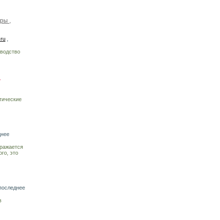
ры ,
.ru
,
зводство
R
тические
днее
тражается
го, это
последнее
в