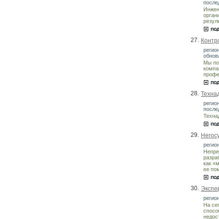
после
Инжен
орган
резул
27.
Контро
регион
обнов
Мы по
компа
профе
28.
Технад
регио
после
Техна
29.
Негос
регион
Непре
разра
как «
ее по
30.
Экспе
регион
На се
спосо
недос