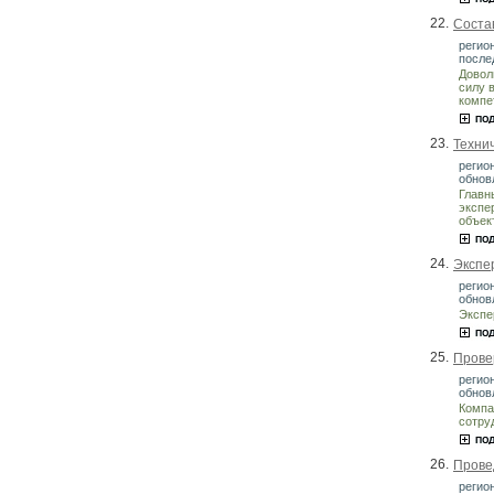
22.
Соста
регио
после
Довол
силу 
компе
23.
Техни
регио
обнов
Главн
экспе
объек
24.
Экспе
регио
обнов
Экспе
25.
Прове
регио
обнов
Компа
сотру
26.
Прове
регио