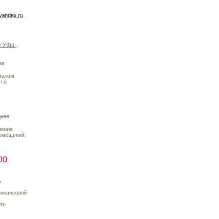
yandex.ru
,
 Уфа ,
ее
ачалом
т в
днее
ление
помещений,
00
,
финансовой
ить