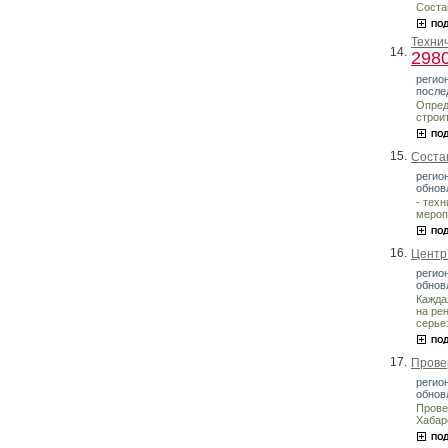
Соста
Техни
14.
298
регио
после
Опред
строи
15.
Соста
регион
обнов
- тех
мероп
16.
Центр
регион
обнов
Кажда
на ре
серье
17.
Прове
регио
обнов
Прове
Хабар