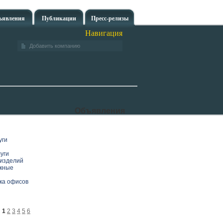
ъявления
Публикации
Пресс-релизы
Навигация
Добавить компанию
Объявления
уги
уги
изделий
скные
рка офисов
1
2
3
4
5
6