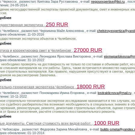
: Черкесск , разместил: Киятова Зара Рустамовна , e-mail:
negosexpertise@list.ru
, пос
ление: 24-05-2014
дение негосударственной экспертизы проектной документации, смет и инженерных из
сске.
250 RUR
ударственная экспертиза ,
н: Челябинск , разместил: Черникина Майя Алексеевна , e-mail:
chelstroyexpertiza@yand
днее обновление: 11-03-2016
ударственная экспертиза объектов в Челябинске.
27000 RUR
тиза и корректировка смет в Челябинске ,
н: Челябинск , разместил: Леонидова Ярослава Викторовна , e-mail:
eixmwparlokesna@ma
днее обновление: 31-10-2022
 необходимо проверять на достоверность не только по составам и объемам работ, но 
м списания материалов на эти работы. Здесь, также встречается множество нарушен
ния строительных материалов. Как правило, нарушения присутствуют в сметах, пред
дчиком на рассмотрение Заказчика.
18000 RUR
тельно-техническая экспертиза Челябинск ,
н: Челябинск , разместил: Пономарева Ирина Егоровна , e-mail:
lostiraklicnova@mail.ru
, 
ление: 10-11-2022
ное строительно-техническое экспертное исследование назначается в тех случаях, ко
ссе судебного разбирательства возникает необходимость в специальных знаниях в об
тирования, реконструкции, ремонте, демонтаже строительных объектов, оценке строит
а от брака и затопления, расчёте стоимости восстановительного ремонта.
1000 RUR
ые документы. Сметная стоимость всех видов работ. ,
н: Чебоксары , разместил: Федорова Зарина Михайловна , e-mail:
builds-smeta@yandex.
днее обновление: 01-10-2014