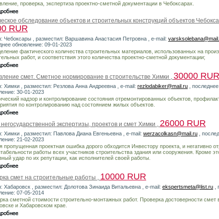
вление, проверка, экспертиза проектно-сметной документации в Чебоксарах.
ческое обследование объектов и строительных конструкций объектов Чебокса
00 RUR
н: Чебоксары , разместил: Варшавина Анастасия Петровна , e-mail:
varsksolebana@mail
днее обновление: 09-01-2023
еление фактического количества строительных материалов, использованных на прои
тельных работ, и соответствия этого количества проектно-сметной документации;
30000 RU
вление смет. Сметное нормирование в строительстве Химки ,
: Химки , разместил: Резлова Анна Андреевна , e-mail:
rezlodabiker@mail.ru
, последнее
ление: 30-01-2023
нический надзор и контролирование состояния отремонтированных объектов, профилак
риятия по контролированию над состоянием жилых объектов.
26000 RUR
 негосударственной экспертизы, проектов и смет Химки ,
: Химки , разместил: Павлова Диана Евгеньевна , e-mail:
werzacolkasn@mail.ru
, после
ление: 21-02-2023
я пропущенная проектная ошибка дорого обходится Инвестору проекта, и негативно о
нтабельности работы всех участников строительства здания или сооружения. Кроме это
зный удар по их репутации, как исполнителей своей работы.
10000 RUR
рка смет на строительные работы ,
н: Хабаровск , разместил: Долотова Зинаида Витальевна , e-mail:
ekspertsmeta@list.ru
, 
ление: 07-05-2014
рка сметной стоимости строительно-монтажных работ. Проверка достоверности смет 
овске и Хабаровском крае.