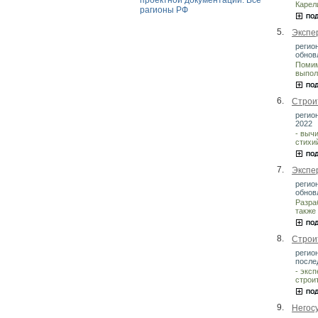
проектной документации. Все
Карел
рагионы РФ
5.
Экспе
регион
обнов
Помим
выпол
6.
Строи
регион
2022
- выч
стихи
7.
Экспе
регио
обнов
Разра
также
8.
Строи
регио
после
- экс
строи
9.
Негос