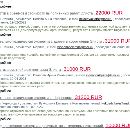
ии.
22000 RUR
ртиза объемов и стоимости выполненных работ Элиста ,
: Элиста , разместил: Белова Анна Егоровна , e-mail:
beloesvaklotre@mail.ru
, последне
ление: 19-02-2022
о государственной, существует и негосударственная экспертиза проектной документ
няемая СРО (саморегулируемой организацией), результаты которой имеют такую же с
31000 RU
тельно-техническая экспертиза зданий и сооружений Элиста ,
: Элиста , разместил: Марина , e-mail:
ylisconabalertina@mail.ru
, последнее обновление:
исление величины ущерба, нанесённого недвижимым объектам затоплением, пожаром 
йным бедствием;
31000 RUR
ртиза сметной документации Элиста ,
н: Элиста , разместил: Иванова Ирина Романовна , e-mail:
inavobnalapera@mail.ru
, пос
ление: 10-04-2023
ботка необходимого пакета исполнительных документов, связанного с проведением м
 строительно-ремонтных работ.
31200 RUR
тельно-техническая экспертиза Черногорск ,
н: Черногорск , разместил: Кукушкина Елизавета Романовна , e-mail:
kukusdcikole@mail.
днее обновление: 01-02-2023
пертиза строительных объектов для выяснения их актуального состояния после размор
тельства;- консультирование по вопросам строительства;
10000 RU
ударственная экспертиза результатов инженерных изысканий ,