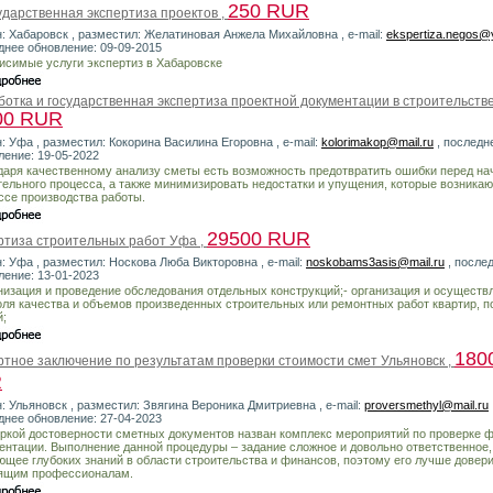
250 RUR
ударственная экспертиза проектов ,
н: Хабаровск , разместил: Желатиновая Анжела Михайловна , e-mail:
ekspertiza.negos@
днее обновление: 09-09-2015
исимые услуги экспертиз в Хабаровске
ботка и государственная экспертиза проектной документации в строительстве
00 RUR
: Уфа , разместил: Кокорина Василина Егоровна , e-mail:
kolorimakop@mail.ru
, последн
ление: 19-05-2022
даря качественному анализу сметы есть возможность предотвратить ошибки перед н
тельного процесса, а также минимизировать недостатки и упущения, которые возникаю
ссе производства работы.
29500 RUR
ртиза строительных работ Уфа ,
н: Уфа , разместил: Носкова Люба Викторовна , e-mail:
noskobams3asis@mail.ru
, после
ление: 13-01-2023
анизация и проведение обследования отдельных конструкций;- организация и осуществ
оля качества и объемов произведенных строительных или ремонтных работ квартир, 
й;
180
ртное заключение по результатам проверки стоимости смет Ульяновск ,
R
н: Ульяновск , разместил: Звягина Вероника Дмитриевна , e-mail:
proversmethyl@mail.ru
днее обновление: 27-04-2023
ркой достоверности сметных документов назван комплекс мероприятий по проверке 
ентации. Выполнение данной процедуры – задание сложное и довольно ответственное,
ющее глубоких знаний в области строительства и финансов, поэтому его лучше довер
ящим профессионалам.