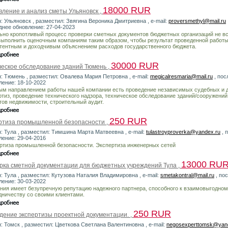
18000 RUR
вление и анализ сметы Ульяновск ,
н: Ульяновск , разместил: Звягина Вероника Дмитриевна , e-mail:
proversmethyl@mail.ru
днее обновление: 27-04-2023
ьно кропотливый процесс проверки сметных документов бюджетных организаций не вс
выполнить оценочным компаниям таким образом, чтобы результат проведенной работ
тентным и доходчивым объяснением расходов государственного бюджета.
30000 RUR
ческое обследование зданий Тюмень ,
н: Тюмень , разместил: Овалева Мария Петровна , e-mail:
megicalresmaria@mail.ru
, пос
ление: 18-10-2022
ым направлением работы нашей компании есть проведение независимых судебных и 
ртиз, проведение технического надзора, техническое обследование зданий/сооружений
тов недвижимости, строительный аудит.
250 RUR
ртиза промышленной безопасности ,
н: Тула , разместил: Тимшина Марта Матвеевна , e-mail:
tulastroyproverka@yandex.ru
, 
ление: 29-04-2016
ртиза промышленной безопасности. Экспертиза инженерных сетей
13000 RU
рка сметной документации для бюджетных учреждений Тула ,
н: Тула , разместил: Кутузова Наталия Владимировна , e-mail:
smetakontral@mail.ru
, по
ление: 30-03-2022
ния имеет безупречную репутацию надежного партнера, способного к взаимовыгодно
дничеству со своими клиентами.
250 RUR
дение экспертизы проектной документации. ,
н: Томск , разместил: Цветкова Светлана Валентиновна , e-mail:
negosexperttomsk@yan