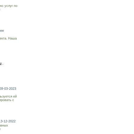
кс услуг по
и
нее
екта. Наша
u
,
28-03-2023
льзуется ей
ировать с
13-12-2022
ивных
е