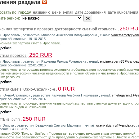
ления раздела
ровать по:
городу
названию
цене
e-mail
дате добавления
дате обновления
ите регион:
250 R
исимая экспертиза и проверка достоверности сметной стоимости ,
н: Ярославль , разместил: Минаева Анастасия Владимировна , e-mail:
planetasmet@yand
днее обновление: 19-10-2015
исимая экспертиза смет в Ярославле.
250 RUR
ртиза проектов ,
н: Ярославль , разместил: Радугина Римма Романовна , e-mail:
enginexspert-76@yandex
днее обновление: 22-01-2016
ртные услуги негосударственных экспертиз и обследования проектно-сметной докуме
тов коммерческой и частной недвижимости в полном объеме и частично в Ярославско
них регионах.
0 RUR
ртиза смет в Южно-Сахалинске ,
н: Южно-Сахалинск , разместил: Калугова Альбина Николаева , e-mail:
smetagarant1@ya
днее обновление: 27-05-2014
ртные услуги по осуществлению независимой экспертизы сметной документации стро
зможных видов и назначения.
250 RUR
лтБизГрупп ,
н: Элиста , разместил: Бездонный Самуил Маркович , e-mail:
ocenkabiznru@yandex.ru
, 
ление: 04-06-2015
изация ООО "КонсалтБизГрупп" оценивает все существующие виды имущественной
венности, вне зависимости от цели проведения оценочной экспертизы в Элисте и Респ