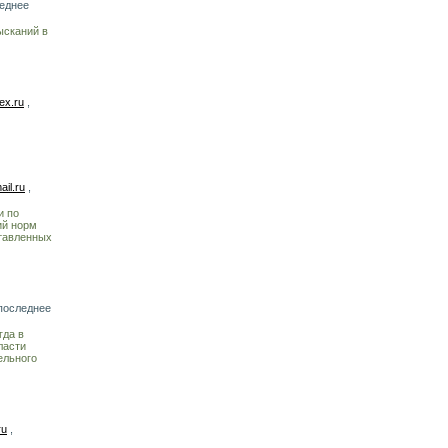
леднее
ысканий в
ex.ru
,
il.ru
,
и по
ий норм
ставленных
последнее
гда в
ласти
ельного
ru
,