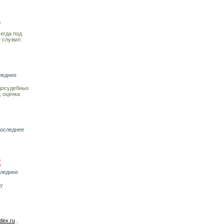
,
егда под
ы служил
леднее
досудебных
, оценка
последнее
R
следнее
му
dex.ru
,