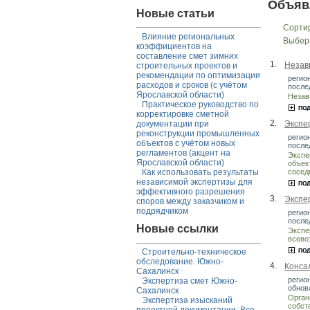
Объяв
Новые статьи
Сорти
Влияние региональных
Выбер
коэффициентов на
составление смет зимних
1.
Незав
строительных проектов и
рекомендации по оптимизации
регио
расходов и сроков (с учётом
после
Ярославской области)
Незав
Практическое руководство по
корректировке сметной
2.
Экспе
документации при
реконструкции промышленных
регио
объектов с учётом новых
после
регламентов (акцент на
Экспе
Ярославской области)
объек
сосед
Как использовать результаты
независимой экспертизы для
эффективного разрешения
3.
Экспе
споров между заказчиком и
подрядчиком
регио
после
Новые ссылки
Экспе
всево
Строительно-техническое
обследование. Южно-
4.
Конса
Сахалинск
регио
Экспертиза смет Южно-
обнов
Сахалинск
Орган
Экспертиза изысканий
собст