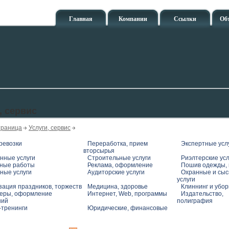
Главная
Компании
Ссылки
Об
, сервис
траница
Услуги, сервис
ревозки
Переработка, прием
Экспертные усл
вторсырья
нные услуги
Строительные услуги
Риэлтерские усл
ные работы
Реклама, оформление
Пошив одежды, 
ные услуги
Аудиторские услуги
Охранные и сы
услуги
зация праздников, торжеств
Медицина, здоровье
Клиннинг и убо
еры, оформление
Интернет, Web, программы
Издательство,
ний
полиграфия
-тренинги
Юридические, финансовые