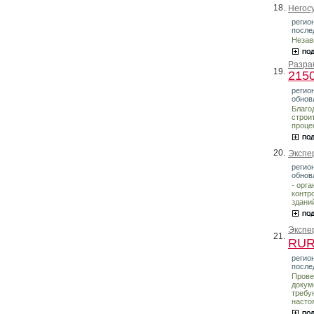
18.
Негос
регио
после
Незав
Разра
19.
215
регион
обнов
Благо
строи
проце
20.
Экспе
регио
обнов
- орг
контр
здани
Экспе
21.
RU
регио
после
Прове
докум
требу
насто