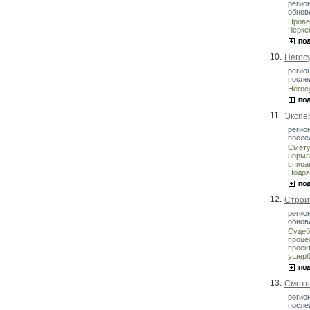
регион
обнов
Прове
Черке
10.
Негос
регио
после
Негос
11.
Экспер
регио
после
Смету
норма
списа
Подря
12.
Строи
регио
обнов
Судеб
проце
проек
ущерб
13.
Сметн
регио
после