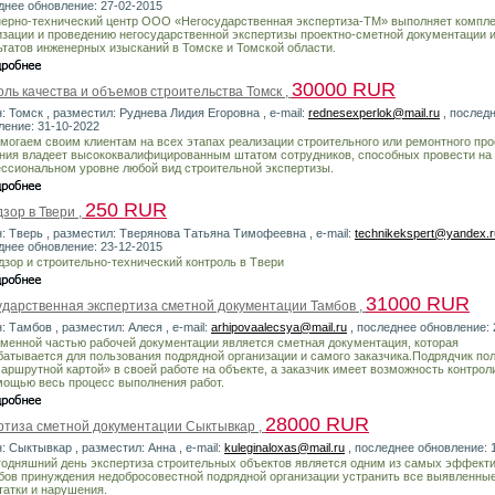
днее обновление: 27-02-2015
ерно-технический центр ООО «Негосударственная экспертиза-ТМ» выполняет компле
изации и проведению негосударственной экспертизы проектно-сметной документации 
ьтатов инженерных изысканий в Томске и Томской области.
30000 RUR
ль качества и объемов строительства Томск ,
: Томск , разместил: Руднева Лидия Егоровна , e-mail:
rednesexperlok@mail.ru
, послед
ление: 31-10-2022
могаем своим клиентам на всех этапах реализации строительного или ремонтного про
ния владеет высококвалифицированным штатом сотрудников, способных провести на
ссиональном уровне любой вид строительной экспертизы.
250 RUR
зор в Твери ,
н: Тверь , разместил: Тверянова Татьяна Тимофеевна , e-mail:
technikekspert@yandex.r
днее обновление: 23-12-2015
дзор и строительно-технический контроль в Твери
31000 RUR
ударственная экспертиза сметной документации Тамбов ,
: Тамбов , разместил: Алеся , e-mail:
arhipovaalecsya@mail.ru
, последнее обновление: 
менной частью рабочей документации является сметная документация, которая
батывается для пользования подрядной организации и самого заказчика.Подрядчик по
маршрутной картой» в своей работе на объекте, а заказчик имеет возможность контрол
мощью весь процесс выполнения работ.
28000 RUR
ртиза сметной документации Сыктывкар ,
: Сыктывкар , разместил: Анна , e-mail:
kuleginaloxas@mail.ru
, последнее обновление: 
годняшний день экспертиза строительных объектов является одним из самых эффект
бов принуждения недобросовестной подрядной организации устранить все выявленны
татки и нарушения.