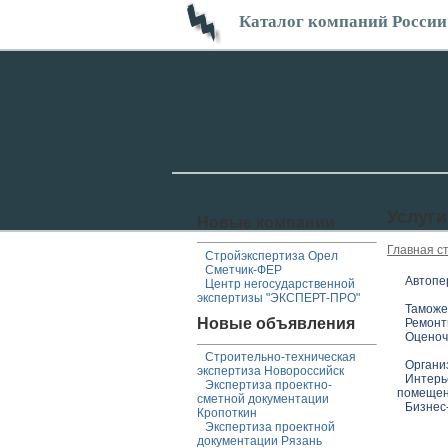
Каталог компаний России
Услуги
Новые компании
Главная с
Стройэкспертиза Орел
Сметчик-ФЕР
Автопе
Центр негосударственной
экспертизы "ЭКСПЕРТ-ПРО"
Таможе
Новые объявления
Ремонт
Оценоч
Строительно-техническая
Органи
экспертиза Новороссийск
Интерь
Экспертиза проектно-
помеще
сметной документации
Бизнес
Кропоткин
Экспертиза проектной
документации Рязань