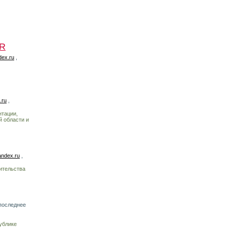
UR
ex.ru
,
.ru
,
нтации,
й области и
ndex.ru
,
ительства
последнее
ублике