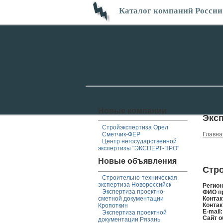
Каталог компаний России
Новые компании
Эксп
Стройэкспертиза Орел
Сметчик-ФЕР
Главна
Центр негосударственной
экспертизы "ЭКСПЕРТ-ПРО"
Новые объявления
Стро
Строительно-техническая
экспертиза Новороссийск
Регио
Экспертиза проектно-
ФИО п
сметной документации
Контак
Контак
Кропоткин
E-mail
Экспертиза проектной
Сайт о
документации Рязань