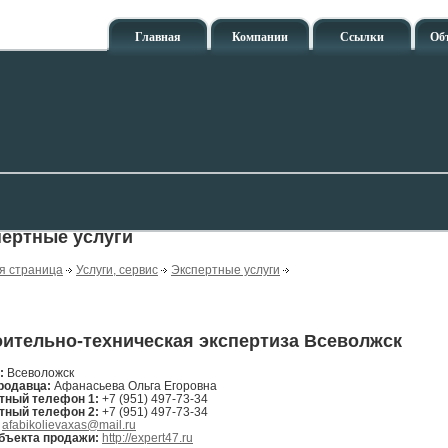
Главная
Компании
Ссылки
Об
ертные услуги
я страница
Услуги, сервис
Экспертные услуги
ительно-техническая экспертиза Всеволжск
н:
Всеволожск
родавца:
Афанасьева Ольга Егоровна
тный телефон 1:
+7 (951) 497-73-34
тный телефон 2:
+7 (951) 497-73-34
:
afabikolievaxas@mail.ru
бъекта продажи:
http://expert47.ru