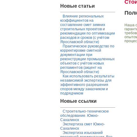
Сто
Новые статьи
Пол
Влияние региональных
коэффициентов на
составление смет зимних
Наша о
гарант
строительных проектов и
требов
рекомендации по оптимизации
опытом
расходов и сроков (с учётом
процес
Ярославской области)
Практическое руководство по
корректировке сметной
документации при
реконструкции промышленных
объектов с учётом новых
регламентов (акцент на
Ярославской области)
Как использовать результаты
независимой экспертизы для
эффективного разрешения
споров между заказчиком и
подрядчиком
Новые ссылки
Строительно-техническое
обследование. Южно-
Сахалинск
Экспертиза смет Южно-
Сахалинск
Экспертиза изысканий