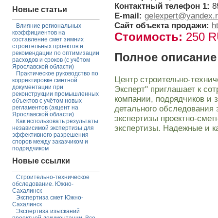
Контактный телефон 1:
8
Новые статьи
E-mail:
gelexpert@yandex.
Сайт объекта продажи:
h
Влияние региональных
коэффициентов на
Стоимость:
250 
составление смет зимних
строительных проектов и
рекомендации по оптимизации
Полное описание
расходов и сроков (с учётом
Ярославской области)
Практическое руководство по
Центр строительно-технич
корректировке сметной
документации при
Эксперт" приглашает к со
реконструкции промышленных
компании, подрядчиков и 
объектов с учётом новых
детального обследования 
регламентов (акцент на
Ярославской области)
экспертизы проектно-смет
Как использовать результаты
экспертизы. Надежные и к
независимой экспертизы для
эффективного разрешения
споров между заказчиком и
подрядчиком
Новые ссылки
Строительно-техническое
обследование. Южно-
Сахалинск
Экспертиза смет Южно-
Сахалинск
Экспертиза изысканий