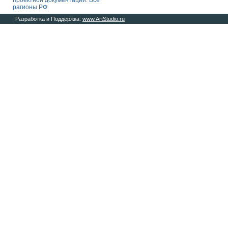
проектной документации. Все
рагионы РФ
Разработка и Поддержка:
www.ArtStudio.ru