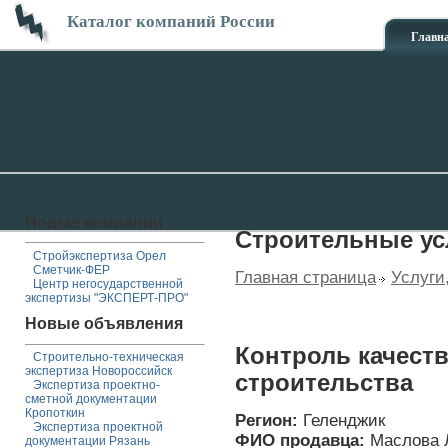
Каталог компаний России
Главн
Новые компании
Строительные ус
Стройэкспертиза Орел
Сметчик-ФЕР
Главная страница
Услуги
Центр негосударственной
экспертизы "ЭКСПЕРТ-ПРО"
Новые объявления
Контроль качест
Строительно-техническая
экспертиза Новороссийск
строительства
Экспертиза проектно-
сметной документации
Кропоткин
Регион:
Геленджик
Экспертиза проектной
ФИО продавца:
Маслова 
документации Рязань