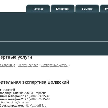
Главная
Компании
Ссылки
Об
ертные услуги
я страница
Услуги, сервис
Экспертные услуги
ительная экспертиза Волжский
н:
Волжский
родавца:
Филина Алина Егоровна
тный телефон 1:
+7 (988) 574-95-48
тный телефон 2:
+7 (988) 574-95-48
:
fiksoleocima@mail.ru
бъекта продажи:
http://expert34.ru