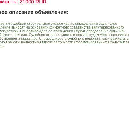
имость:
21000 RUR
ное описание объявления:
ается судебная строительная экспертиза по определению суда. Такое
ление выносят на основании конкретного ходатайства заинтересованного
рокуратуры. Основанием для ее проведения служит определение судьи или
йство заявителя. Судебная строительная экспертиза судом может назначать
обственной инициативе. Справедливость судебного решения, как и результат
тной работы полностью зависят от точности сформулированных в ходатайст
ов.