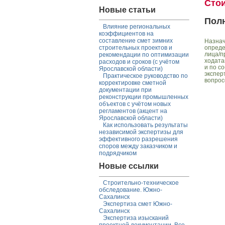
Сто
Новые статьи
Пол
Влияние региональных
коэффициентов на
составление смет зимних
Назнач
опреде
строительных проектов и
лица/п
рекомендации по оптимизации
ходата
расходов и сроков (с учётом
и по с
Ярославской области)
экспер
Практическое руководство по
вопрос
корректировке сметной
документации при
реконструкции промышленных
объектов с учётом новых
регламентов (акцент на
Ярославской области)
Как использовать результаты
независимой экспертизы для
эффективного разрешения
споров между заказчиком и
подрядчиком
Новые ссылки
Строительно-техническое
обследование. Южно-
Сахалинск
Экспертиза смет Южно-
Сахалинск
Экспертиза изысканий