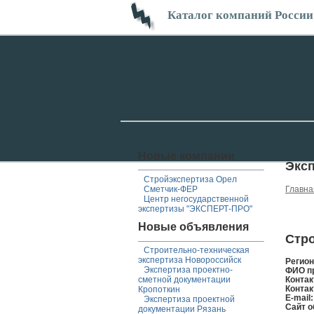
Каталог компаний России
Новые компании
Эксп
Стройэкспертиза Орел
Сметчик-ФЕР
Главна
Центр негосударственной
экспертизы "ЭКСПЕРТ-ПРО"
Новые объявления
Стро
Строительно-техническая
экспертиза Новороссийск
Регио
Экспертиза проектно-
ФИО п
сметной документации
Контак
Контак
Кропоткин
E-mail
Экспертиза проектной
Сайт о
документации Рязань