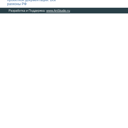
проектной документации. Все
рагионы РФ
Разработка и Поддержка:
www.ArtStudio.ru