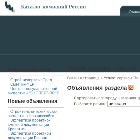
Каталог компаний России
Главн
Пошив одежды, изделий
Новые компании
Главная страница
Услуги, сервис
Пош
Стройэкспертиза Орел
Сметчик-ФЕР
Объявления раздела
Центр негосударственной
экспертизы "ЭКСПЕРТ-ПРО"
Сортировать по:
городу
названию
ц
Новые объявления
Выберите регион:
Строительно-техническая
экспертиза Новороссийск
Экспертиза проектно-
сметной документации
Кропоткин
Экспертиза проектной
документации Рязань