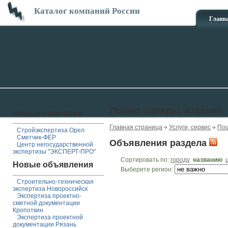
Каталог компаний России
Главн
Пошив одежды, изделий
Новые компании
Главная страница
Услуги, сервис
Пош
Стройэкспертиза Орел
Сметчик-ФЕР
Объявления раздела
Центр негосударственной
экспертизы "ЭКСПЕРТ-ПРО"
Сортировать по:
городу
названию
Новые объявления
Выберите регион:
Строительно-техническая
экспертиза Новороссийск
Экспертиза проектно-
сметной документации
Кропоткин
Экспертиза проектной
документации Рязань