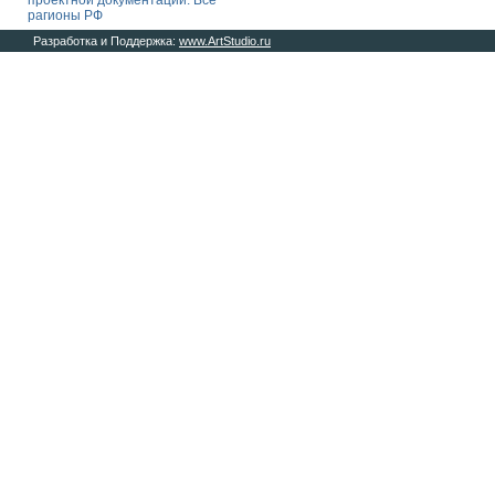
проектной документации. Все
рагионы РФ
Разработка и Поддержка:
www.ArtStudio.ru