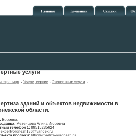
Главная
Компании
Ссылки
Об
ертные услуги
я страница
Услуги, сервис
Экспертные услуги
ертиза зданий и объектов недвижимости в
нежской области.
н:
Воронеж
родавца:
Мезенцева Алина Игоревна
тный телефон 1:
89515235624
:
expertvoronezh136@yandex.ru
бъекта продажи:
http://expertiza-voronezh.ru