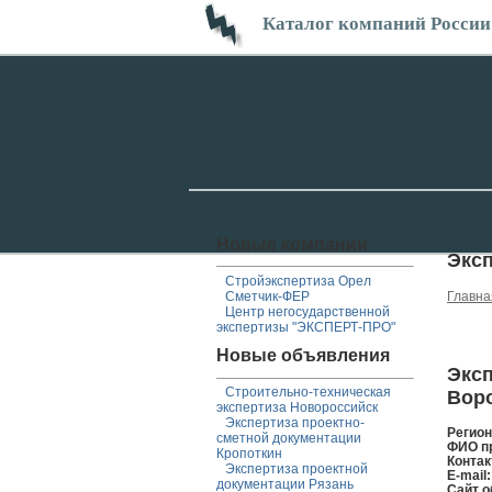
Каталог компаний России
Новые компании
Эксп
Стройэкспертиза Орел
Сметчик-ФЕР
Главна
Центр негосударственной
экспертизы "ЭКСПЕРТ-ПРО"
Новые объявления
Эксп
Строительно-техническая
Воро
экспертиза Новороссийск
Экспертиза проектно-
Регио
сметной документации
ФИО п
Кропоткин
Контак
Экспертиза проектной
E-mail
документации Рязань
Сайт о