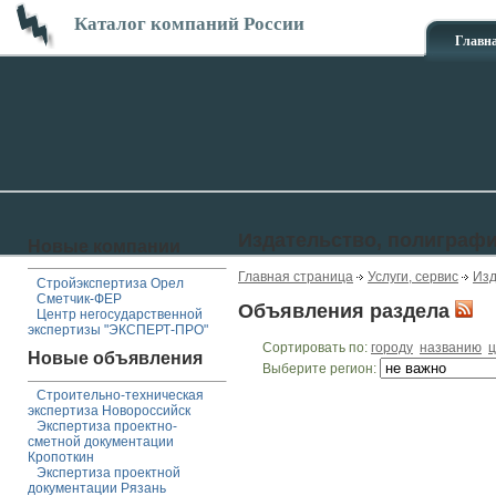
Каталог компаний России
Главн
Издательство, полиграф
Новые компании
Главная страница
Услуги, сервис
Изд
Стройэкспертиза Орел
Сметчик-ФЕР
Объявления раздела
Центр негосударственной
экспертизы "ЭКСПЕРТ-ПРО"
Сортировать по:
городу
названию
ц
Новые объявления
Выберите регион:
Строительно-техническая
экспертиза Новороссийск
Экспертиза проектно-
сметной документации
Кропоткин
Экспертиза проектной
документации Рязань