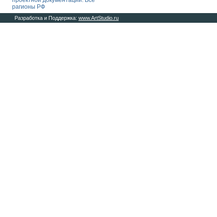
проектной документации. Все
рагионы РФ
Разработка и Поддержка:
www.ArtStudio.ru