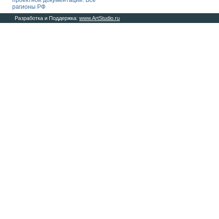
проектной документации. Все
рагионы РФ
Разработка и Поддержка:
www.ArtStudio.ru