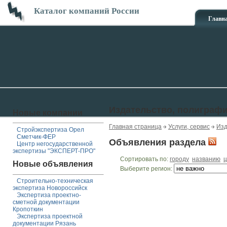
Каталог компаний России
Главн
Издательство, полиграф
Новые компании
Главная страница
Услуги, сервис
Изд
Стройэкспертиза Орел
Сметчик-ФЕР
Объявления раздела
Центр негосударственной
экспертизы "ЭКСПЕРТ-ПРО"
Сортировать по:
городу
названию
ц
Новые объявления
Выберите регион:
Строительно-техническая
экспертиза Новороссийск
Экспертиза проектно-
сметной документации
Кропоткин
Экспертиза проектной
документации Рязань