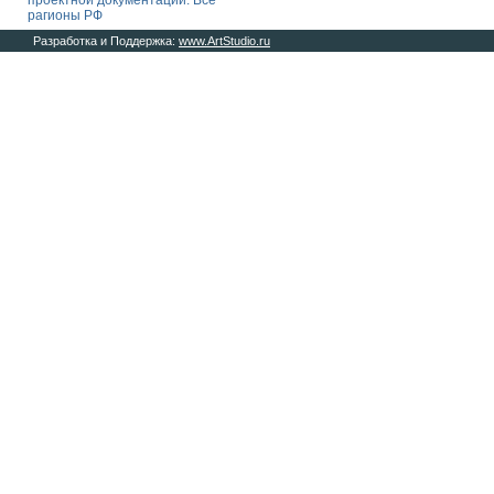
проектной документации. Все
рагионы РФ
Разработка и Поддержка:
www.ArtStudio.ru