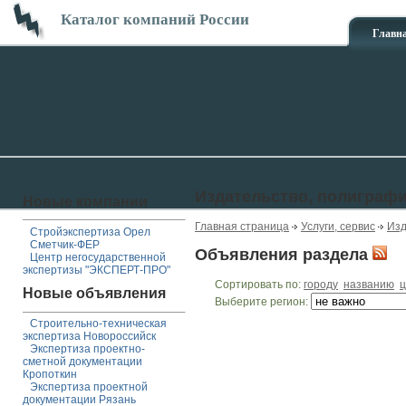
Каталог компаний России
Главн
Издательство, полиграф
Новые компании
Главная страница
Услуги, сервис
Изд
Стройэкспертиза Орел
Сметчик-ФЕР
Объявления раздела
Центр негосударственной
экспертизы "ЭКСПЕРТ-ПРО"
Сортировать по:
городу
названию
ц
Новые объявления
Выберите регион:
Строительно-техническая
экспертиза Новороссийск
Экспертиза проектно-
сметной документации
Кропоткин
Экспертиза проектной
документации Рязань