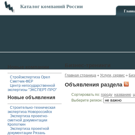
Каталог компаний России
Главн
Бизнес-тренинги
Новые компании
Главная страница
Услуги, сервис
Биз
Стройэкспертиза Орел
Сметчик-ФЕР
Объявления раздела
Центр негосударственной
экспертизы "ЭКСПЕРТ-ПРО"
Сортировать по:
городу
названию
ц
Новые объявления
Выберите регион:
Строительно-техническая
экспертиза Новороссийск
Экспертиза проектно-
сметной документации
Кропоткин
Экспертиза проектной
документации Рязань