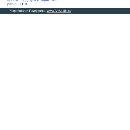
проектной документации. Все
рагионы РФ
Разработка и Поддержка:
www.ArtStudio.ru