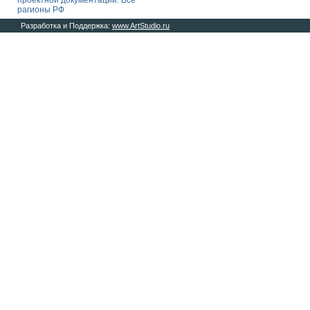
проектной документации. Все
рагионы РФ
Разработка и Поддержка:
www.ArtStudio.ru