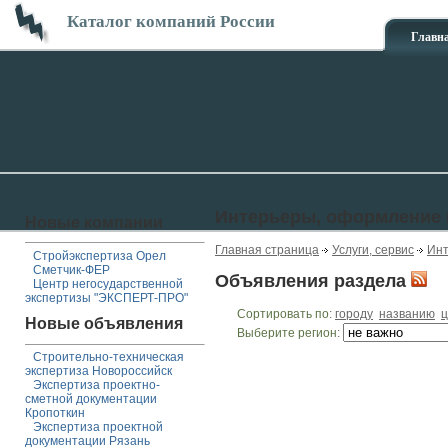
Каталог компаний России
Главн
Интерьеры, оформление
Новые компании
Главная страница
Услуги, сервис
Инт
Стройэкспертиза Орел
Сметчик-ФЕР
Объявления раздела
Центр негосударственной
экспертизы "ЭКСПЕРТ-ПРО"
Сортировать по:
городу
названию
ц
Новые объявления
Выберите регион:
Строительно-техническая
экспертиза Новороссийск
Экспертиза проектно-
сметной документации
Кропоткин
Экспертиза проектной
документации Рязань