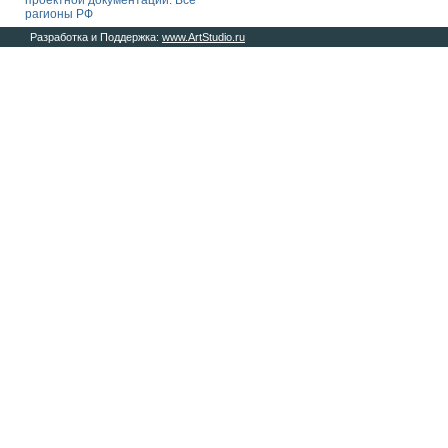
проектной документации. Все
рагионы РФ
Разработка и Поддержка:
www.ArtStudio.ru