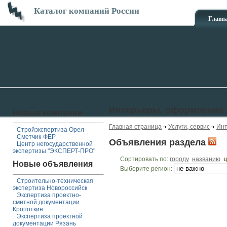
Каталог компаний России
Главн
Интерьеры, оформление
Новые компании
Главная страница
Услуги, сервис
Инт
Стройэкспертиза Орел
Сметчик-ФЕР
Объявления раздела
Центр негосударственной
экспертизы "ЭКСПЕРТ-ПРО"
Сортировать по:
городу
названию
ц
Новые объявления
Выберите регион:
Строительно-техническая
экспертиза Новороссийск
Экспертиза проектно-
сметной документации
Кропоткин
Экспертиза проектной
документации Рязань