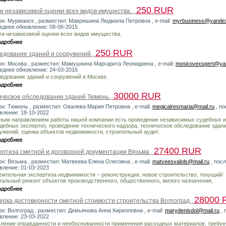
250 RUR
ги независимой оценки всех видов имущества. ,
он: Мурманск , разместил: Мавришина Людмила Петровна , e-mail:
myrbusiness@yandex
еднее обновление: 08-06-2015
ги независимой оценки всех видов имущества.
250 RUR
едование зданий и сооружений ,
он: Москва , разместил: Мамушкина Маргарита Леонидовна , e-mail:
moskovexspert@ya
еднее обновление: 24-03-2016
едование зданий и сооружений в Москве.
30000 RUR
ическое обследование зданий Тюмень ,
он: Тюмень , разместил: Овалева Мария Петровна , e-mail:
megicalresmaria@mail.ru
, по
вление: 18-10-2022
ным направлением работы нашей компании есть проведение независимых судебных и
дебных экспертиз, проведение технического надзора, техническое обследование здани
ужений, оценка объектов недвижимости, строительный аудит.
27400 RUR
ертиза сметной и договорной документации Вязьма ,
он: Вязьма , разместил: Матвеева Елена Олеговна , e-mail:
matveesvalols@mail.ru
, пос
вление: 01-03-2023
роительная экспертиза недвижимости – реконструкция, новое строительство, текущий/
тальный ремонт объектов производственного, общественного, жилого назначения,
28000 
ерка достоверности сметной стоимости строительства Волгоград ,
он: Волгоград , разместил: Демьянова Анна Кирилловна , e-mail:
marydenisdol@mail.ru
, 
вление: 23-03-2022
ление оправданности и необоснованности применения расходных материалов, требуе