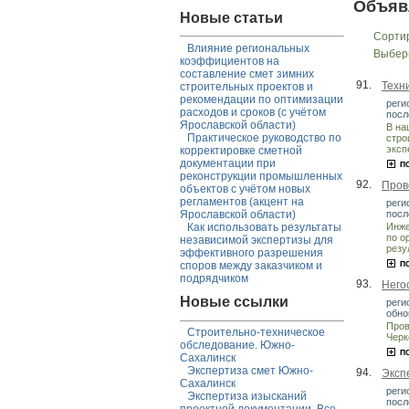
Объяв
Новые статьи
Сорти
Влияние региональных
Выбер
коэффициентов на
составление смет зимних
91.
Техн
строительных проектов и
рекомендации по оптимизации
реги
расходов и сроков (с учётом
посл
Ярославской области)
В на
Практическое руководство по
стро
эксп
корректировке сметной
документации при
реконструкции промышленных
92.
Пров
объектов с учётом новых
регламентов (акцент на
реги
посл
Ярославской области)
Инже
Как использовать результаты
по о
независимой экспертизы для
резу
эффективного разрешения
споров между заказчиком и
подрядчиком
93.
Него
Новые ссылки
реги
обно
Пров
Строительно-техническое
Черк
обследование. Южно-
Сахалинск
Экспертиза смет Южно-
94.
Эксп
Сахалинск
реги
Экспертиза изысканий
посл