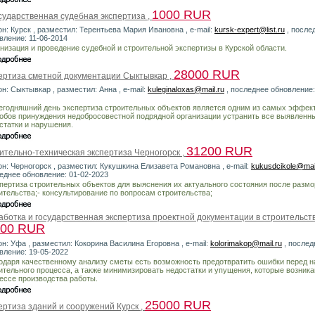
1000 RUR
сударственная судебная экспертиза ,
он: Курск , разместил: Терентьева Мария Ивановна , e-mail:
kursk-expert@list.ru
, после
вление: 11-06-2014
низация и проведение судебной и строительной экспертизы в Курской области.
28000 RUR
ертиза сметной документации Сыктывкар ,
он: Сыктывкар , разместил: Анна , e-mail:
kuleginaloxas@mail.ru
, последнее обновление:
егодняшний день экспертиза строительных объектов является одним из самых эффек
обов принуждения недобросовестной подрядной организации устранить все выявленн
статки и нарушения.
31200 RUR
ительно-техническая экспертиза Черногорск ,
он: Черногорск , разместил: Кукушкина Елизавета Романовна , e-mail:
kukusdcikole@mail
еднее обновление: 01-02-2023
спертиза строительных объектов для выяснения их актуального состояния после размо
ительства;- консультирование по вопросам строительства;
аботка и государственная экспертиза проектной документации в строительств
500 RUR
он: Уфа , разместил: Кокорина Василина Егоровна , e-mail:
kolorimakop@mail.ru
, послед
вление: 19-05-2022
одаря качественному анализу сметы есть возможность предотвратить ошибки перед 
ительного процесса, а также минимизировать недостатки и упущения, которые возника
ессе производства работы.
25000 RUR
ертиза зданий и сооружений Курск ,