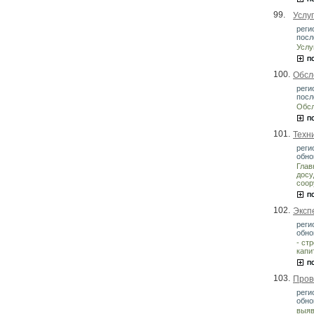
99.
Услу
реги
посл
Услу
100.
Обсл
реги
посл
Обсл
101.
Техн
реги
обно
Глав
досу
соор
102.
Эксп
реги
обно
- ст
капи
103.
Пров
реги
обно
выяв