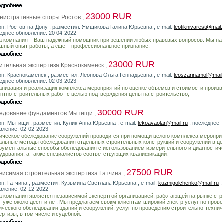
23000 RUR
нистративные споры Ростов ,
он: Ростов-на-Дону , разместил: Ямщикова Галина Юрьевна , e-mail:
leotiknivarest@mail
еднее обновление: 20-04-2022
 компания – Ваш надежный помощник при решении любых правовых вопросов. Мы на
шный опыт работы, а еще – профессиональное признание.
23000 RUR
ительная экспертиза Краснокаменск ,
он: Краснокаменск , разместил: Леонова Ольга Геннадьевна , e-mail:
leoszarinamol@mail
еднее обновление: 02-03-2023
ганизация и реализация комплекса мероприятий по оценке объемов и стоимости произ
нтно-строительных работ с целью подтверждения цены на строительство;
30000 RUR
едование фундаментов Мытищи ,
он: Мытищи , разместил: Кулик Анна Юрьевна , e-mail:
lekoavaolan@mail.ru
, последнее
вление: 02-02-2023
ическое обследование сооружений проводится при помощи целого комплекса меропри
альные методы обследования отдельных строительных конструкций и сооружений в це
рументальные способы обследования с использованием измерительного и диагностич
удования, а также специалистов соответствующих квалификаций.
27500 RUR
висимая строительная экспертиза Гатчина ,
он: Гатчина , разместил: Кузьмина Светлана Юрьевна , e-mail:
kuzmigolchenko@mail.ru
,
вление: 02-12-2022
 компания является независимой экспертной организацией, работающей на рынке ст
г уже около десяти лет. Мы предлагаем своим клиентам широкий спектр услуг по пров
ического обследования зданий и сооружений, услуг по проведению строительно-техни
ертизы, в том числе и судебной.