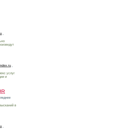
ru
,
ьно
роизведут
ndex.ru
,
екс услуг
ции и
UR
следнее
зысканий в
ru
,