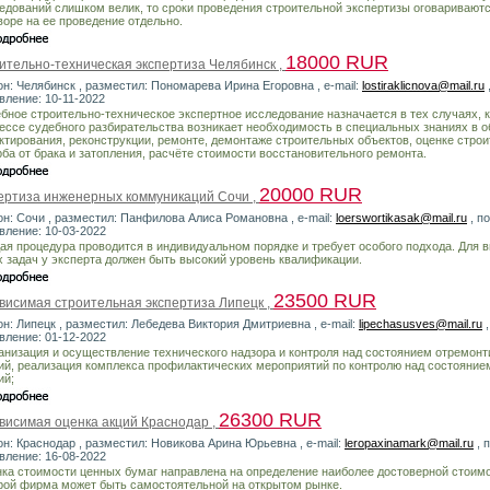
едований слишком велик, то сроки проведения строительной экспертизы оговариваютс
воре на ее проведение отдельно.
18000 RUR
ительно-техническая экспертиза Челябинск ,
он: Челябинск , разместил: Пономарева Ирина Егоровна , e-mail:
lostiraklicnova@mail.ru
вление: 10-11-2022
бное строительно-техническое экспертное исследование назначается в тех случаях, к
ессе судебного разбирательства возникает необходимость в специальных знаниях в о
ктирования, реконструкции, ремонте, демонтаже строительных объектов, оценке строи
ба от брака и затопления, расчёте стоимости восстановительного ремонта.
20000 RUR
ертиза инженерных коммуникаций Сочи ,
он: Сочи , разместил: Панфилова Алиса Романовна , e-mail:
loerswortikasak@mail.ru
, п
вление: 10-03-2022
ая процедура проводится в индивидуальном порядке и требует особого подхода. Для 
х задач у эксперта должен быть высокий уровень квалификации.
23500 RUR
висимая строительная экспертиза Липецк ,
он: Липецк , разместил: Лебедева Виктория Дмитриевна , e-mail:
lipechasusves@mail.ru
,
вление: 01-12-2022
ганизация и осуществление технического надзора и контроля над состоянием отремон
ий, реализация комплекса профилактических мероприятий по контролю над состояни
ий;
26300 RUR
висимая оценка акций Краснодар ,
он: Краснодар , разместил: Новикова Арина Юрьевна , e-mail:
leropaxinamark@mail.ru
, 
вление: 16-08-2022
ка стоимости ценных бумаг направлена на определение наиболее достоверной стоимо
рой фирма может быть самостоятельной на открытом рынке.