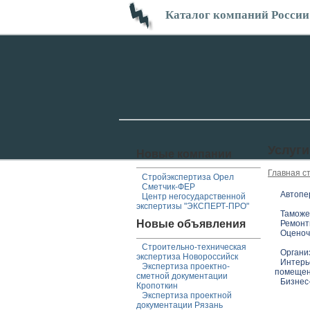
Каталог компаний России
Услуги
Новые компании
Главная с
Стройэкспертиза Орел
Сметчик-ФЕР
Автопе
Центр негосударственной
экспертизы "ЭКСПЕРТ-ПРО"
Таможе
Новые объявления
Ремонт
Оценоч
Строительно-техническая
Органи
экспертиза Новороссийск
Интерь
Экспертиза проектно-
помеще
сметной документации
Бизнес
Кропоткин
Экспертиза проектной
документации Рязань