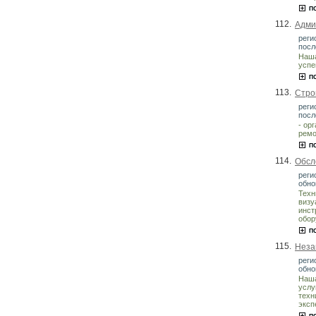
112.
Адми
реги
посл
Наша
успе
113.
Стро
реги
посл
- ор
ремо
114.
Обсл
реги
обно
Техн
визу
инст
обор
115.
Неза
реги
обно
Наша
услу
техн
эксп