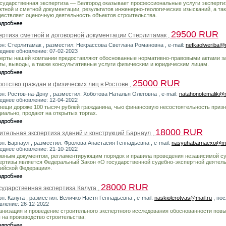
сударственная экспертиза — Белгород оказывает профессиональные услуги эксперти
ктной и сметной документации, результатов инженерно-геологических изысканий, а так
ествляет оценочную деятельность объектов строительства.
29500 RUR
ертиза сметной и договорной документации Стерлитамак ,
он: Стерлитамак , разместил: Некрассова Светлана Романовна , e-mail:
nefkaolweriba@m
еднее обновление: 07-02-2023
ерты нашей компании предоставляют обоснованные нормативно-правовыми актами з
ты, выводы, а также консультативные услуги физическим и юридическим лицам.
25000 RUR
ротство граждан и физических лиц в Ростове ,
он: Ростов-на-Дону , разместил: Хоботова Наталья Олеговна , e-mail:
natahonotemalik@m
еднее обновление: 12-04-2022
вещи дороже 100 тысяч рублей гражданина, чью финансовую несостоятельность приз
иально, продают на открытых торгах.
18000 RUR
ительная экспертиза зданий и конструкций Барнаул ,
он: Барнаул , разместил: Фролова Анастасия Геннадьевна , e-mail:
nasyuhabarnaexo@ma
еднее обновление: 21-10-2022
вным документом, регламентирующим порядок и правила проведения независимой с
ертизы является Федеральный Закон «О государственной судебно-экспертной деятель
ийской Федерации».
28000 RUR
сударственная экспертиза Калуга ,
он: Калуга , разместил: Величко Настя Геннадьевна , e-mail:
naskiolerotvas@mail.ru
, по
вление: 26-12-2022
ганизация и проведение строительного экспертного исследования обоснованности по
 на производство строительства;