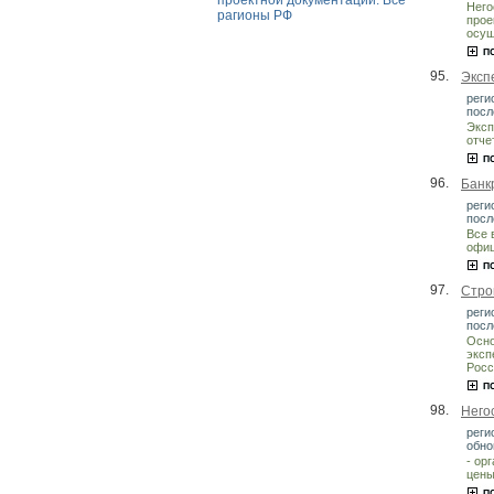
проектной документации. Все
Него
рагионы РФ
прое
осущ
95.
Эксп
реги
посл
Эксп
отче
96.
Банк
реги
посл
Все 
офиц
97.
Стро
реги
посл
Осно
эксп
Росс
98.
Него
реги
обно
- ор
цены