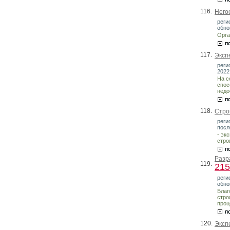
116.
Него
реги
обно
Орга
117.
Эксп
реги
2022
На с
спос
недо
118.
Стро
реги
посл
- эк
стро
Разр
119.
21
реги
обно
Благ
стро
проц
120.
Эксп