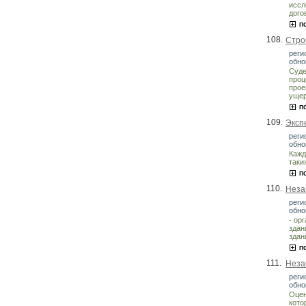
иссл
дого
108.
Стро
реги
обно
Суде
проц
прое
ущер
109.
Эксп
реги
обно
Кажд
таки
110.
Неза
реги
обно
- ор
здан
здан
111.
Неза
реги
обно
Оцен
кото