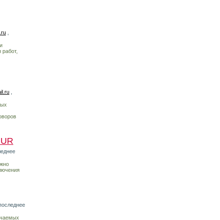
.ru
,
и
 работ,
l.ru
,
ных
оворов
RUR
леднее
ожно
ключения
последнее
учаемых