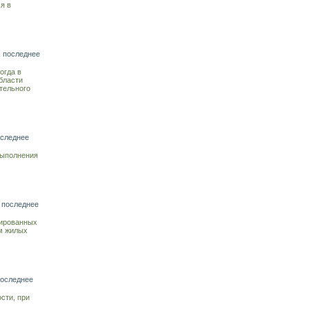
я в
, последнее
огда в
бласти
тельного
оследнее
выполнения
 последнее
тированных
ем жилых
последнее
сти, при