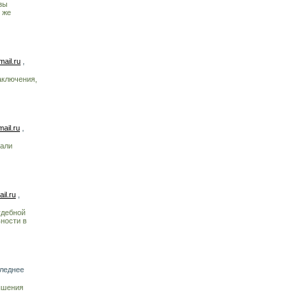
зы
 же
ail.ru
,
аключения,
ail.ru
,
нали
il.ru
,
удебной
ности в
следнее
вышения