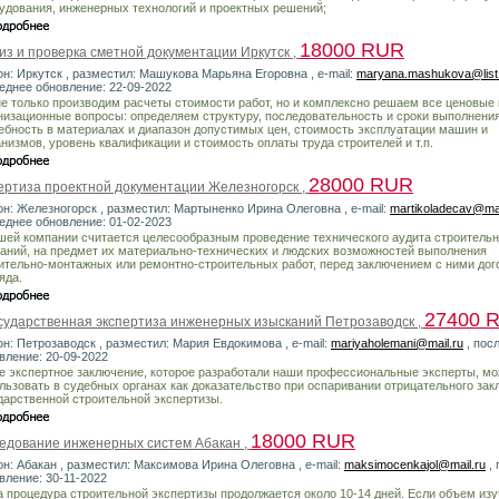
удования, инженерных технологий и проектных решений;
18000 RUR
из и проверка сметной документации Иркутск ,
он: Иркутск , разместил: Машукова Марьяна Егоровна , e-mail:
maryana.mashukova@list
еднее обновление: 22-09-2022
е только производим расчеты стоимости работ, но и комплексно решаем все ценовые 
низационные вопросы: определяем структуру, последовательность и сроки выполнения
ебность в материалах и диапазон допустимых цен, стоимость эксплуатации машин и
низмов, уровень квалификации и стоимость оплаты труда строителей и т.п.
28000 RUR
ертиза проектной документации Железногорск ,
он: Железногорск , разместил: Мартыненко Ирина Олеговна , e-mail:
martikoladecav@mai
еднее обновление: 01-02-2023
шей компании считается целесообразным проведение технического аудита строитель
аний, на предмет их материально-технических и людских возможностей выполнения
ительно-монтажных или ремонтно-строительных работ, перед заключением с ними дог
яда.
27400 
сударственная экспертиза инженерных изысканий Петрозаводск ,
он: Петрозаводск , разместил: Мария Евдокимова , e-mail:
mariyaholemani@mail.ru
, пос
вление: 20-09-2022
е экспертное заключение, которое разработали наши профессиональные эксперты, м
льзовать в судебных органах как доказательство при оспаривании отрицательного за
дарственной строительной экспертизы.
18000 RUR
едование инженерных систем Абакан ,
он: Абакан , разместил: Максимова Ирина Олеговна , e-mail:
maksimocenkajol@mail.ru
, 
вление: 30-11-2022
 процедура строительной экспертизы продолжается около 10-14 дней. Если объем из