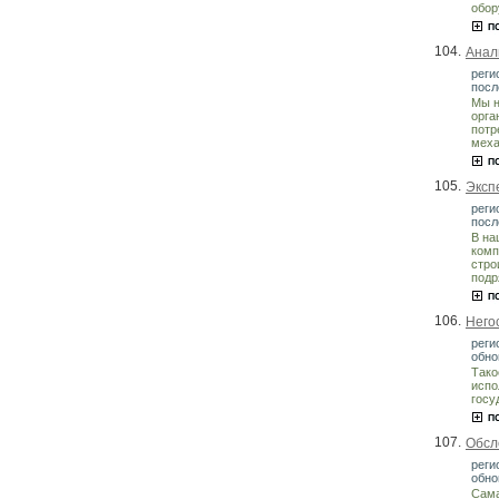
обор
104.
Анал
реги
посл
Мы н
орга
потр
меха
105.
Эксп
реги
посл
В на
комп
стро
подр
106.
Него
реги
обно
Тако
испо
госу
107.
Обсл
реги
обно
Сама