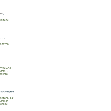
.ru
,
копили
.ru
,
водства
ятий.Это и
лом, и
еского
 последнее
роительных
едению
ческой