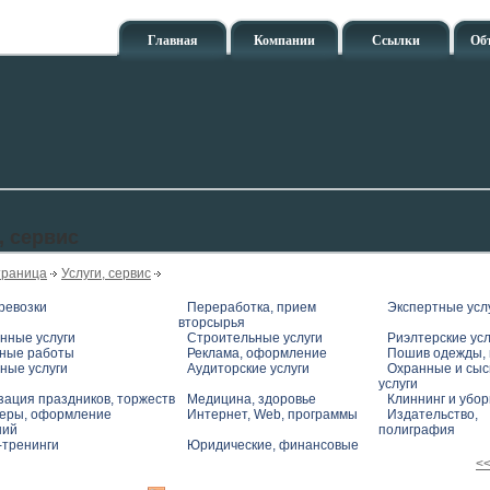
Главная
Компании
Ссылки
Об
, сервис
траница
Услуги, сервис
ревозки
Переработка, прием
Экспертные усл
вторсырья
нные услуги
Строительные услуги
Риэлтерские усл
ные работы
Реклама, оформление
Пошив одежды, 
ные услуги
Аудиторские услуги
Охранные и сы
услуги
зация праздников, торжеств
Медицина, здоровье
Клиннинг и убо
еры, оформление
Интернет, Web, программы
Издательство,
ний
полиграфия
-тренинги
Юридические, финансовые
<