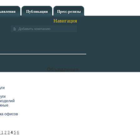
ъявления
Публикации
Пресс-релизы
Навигация
Добавить компанию
Объявления
уги
уги
изделий
скные
рка офисов
<
1
2
3
4
5
6