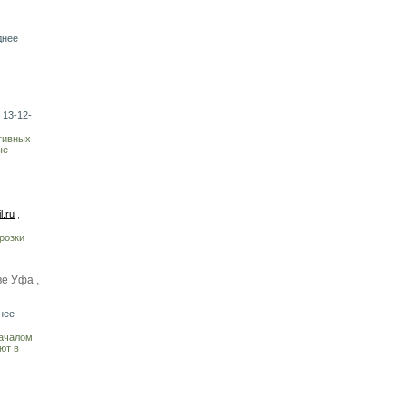
днее
 13-12-
тивных
ые
.ru
,
розки
е Уфа ,
нее
началом
ют в