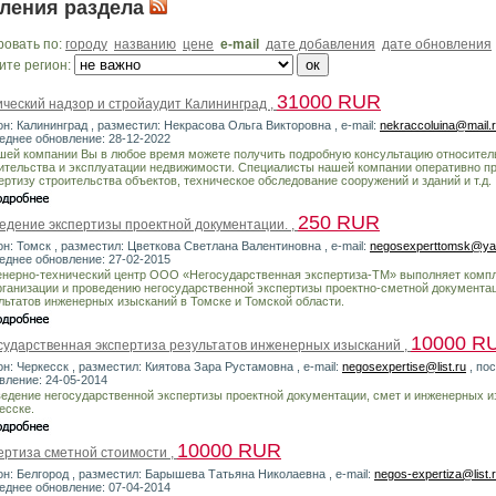
ления раздела
ровать по:
городу
названию
цене
e-mail
дате добавления
дате обновления
ите регион:
31000 RUR
ический надзор и стройаудит Калининград ,
он: Калининград , разместил: Некрасова Ольга Викторовна , e-mail:
nekraccoluina@mail.
еднее обновление: 28-12-2022
шей компании Вы в любое время можете получить подробную консультацию относител
ительства и эксплуатации недвижимости. Специалисты нашей компании оперативно п
ертизу строительства объектов, техническое обследование сооружений и зданий и т.д.
250 RUR
едение экспертизы проектной документации. ,
он: Томск , разместил: Цветкова Светлана Валентиновна , e-mail:
negosexperttomsk@ya
еднее обновление: 27-02-2015
нерно-технический центр ООО «Негосударственная экспертиза-ТМ» выполняет компл
рганизации и проведению негосударственной экспертизы проектно-сметной документа
льтатов инженерных изысканий в Томске и Томской области.
10000 R
сударственная экспертиза результатов инженерных изысканий ,
он: Черкесск , разместил: Киятова Зара Рустамовна , e-mail:
negosexpertise@list.ru
, по
вление: 24-05-2014
едение негосударственной экспертизы проектной документации, смет и инженерных и
есске.
10000 RUR
ертиза сметной стоимости ,
он: Белгород , разместил: Барышева Татьяна Николаевна , e-mail:
negos-expertiza@list.
еднее обновление: 07-04-2014