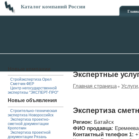
Каталог компаний России
Главн
Новые компании
Экспертные услу
Стройэкспертиза Орел
Сметчик-ФЕР
Главная страница
Услуги
Центр негосударственной
экспертизы "ЭКСПЕРТ-ПРО"
Новые объявления
Экспертиза смет
Строительно-техническая
экспертиза Новороссийск
Экспертиза проектно-
Регион:
Батайск
сметной документации
ФИО продавца:
Еремеева
Кропоткин
Экспертиза проектной
Контактный телефон 1:
+
документации Рязань