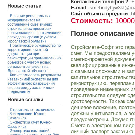
Контактный телефон 2:
+
Новые статьи
E-mail:
smebndytgw3kl@mai
Сайт объекта продажи:
h
Влияние региональных
Стоимость:
1000
коэффициентов на
составление смет зимних
строительных проектов и
Полное описание
рекомендации по оптимизации
расходов и сроков (с учётом
Ярославской области)
Практическое руководство по
Стройсмета-Софт это гара
корректировке сметной
смет. Мы предоставляем у
документации при
реконструкции промышленных
сметно-проектной докумен
объектов с учётом новых
квалифицированные инжен
регламентов (акцент на
с самыми сложными и зап
Ярославской области)
Как использовать результаты
капитальное строительств
независимой экспертизы для
реконструкцию, переплани
эффективного разрешения
споров между заказчиком и
проведение инженерных и
подрядчиком
строительства следует сд
Новые ссылки
достоверности. Так как са
дешевое вложение, поэто
Строительно-техническое
должны учитываться, а в
обследование. Южно-
Сахалинск
предусмотрены. Документы
Экспертиза смет Южно-
Смета в электронном виде
Сахалинск
личный паспорт заказчика
Экспертиза изысканий