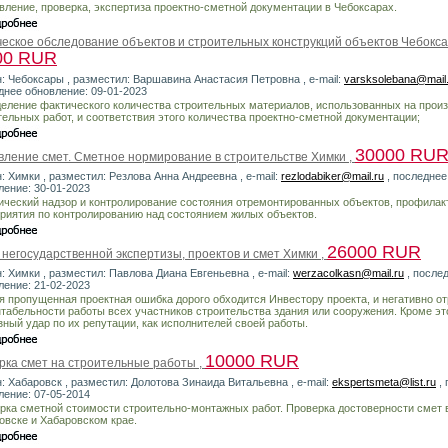
вление, проверка, экспертиза проектно-сметной документации в Чебоксарах.
ческое обследование объектов и строительных конструкций объектов Чебокса
00 RUR
н: Чебоксары , разместил: Варшавина Анастасия Петровна , e-mail:
varsksolebana@mail
днее обновление: 09-01-2023
еление фактического количества строительных материалов, использованных на прои
тельных работ, и соответствия этого количества проектно-сметной документации;
30000 RU
вление смет. Сметное нормирование в строительстве Химки ,
: Химки , разместил: Резлова Анна Андреевна , e-mail:
rezlodabiker@mail.ru
, последнее
ление: 30-01-2023
нический надзор и контролирование состояния отремонтированных объектов, профилак
риятия по контролированию над состоянием жилых объектов.
26000 RUR
 негосударственной экспертизы, проектов и смет Химки ,
: Химки , разместил: Павлова Диана Евгеньевна , e-mail:
werzacolkasn@mail.ru
, после
ление: 21-02-2023
я пропущенная проектная ошибка дорого обходится Инвестору проекта, и негативно о
нтабельности работы всех участников строительства здания или сооружения. Кроме это
зный удар по их репутации, как исполнителей своей работы.
10000 RUR
рка смет на строительные работы ,
н: Хабаровск , разместил: Долотова Зинаида Витальевна , e-mail:
ekspertsmeta@list.ru
, 
ление: 07-05-2014
рка сметной стоимости строительно-монтажных работ. Проверка достоверности смет 
овске и Хабаровском крае.