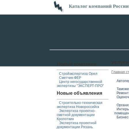
Каталог компаний России
Услуги
Новые компании
Главная с
Стройэкспертиза Орел
Сметчик-ФЕР
Автопе
Центр негосударственной
экспертизы "ЭКСПЕРТ-ПРО"
Таможе
Новые объявления
Ремонт
Оценоч
Строительно-техническая
Органи
экспертиза Новороссийск
Интерь
Экспертиза проектно-
помеще
сметной документации
Бизнес
Кропоткин
Экспертиза проектной
документации Рязань