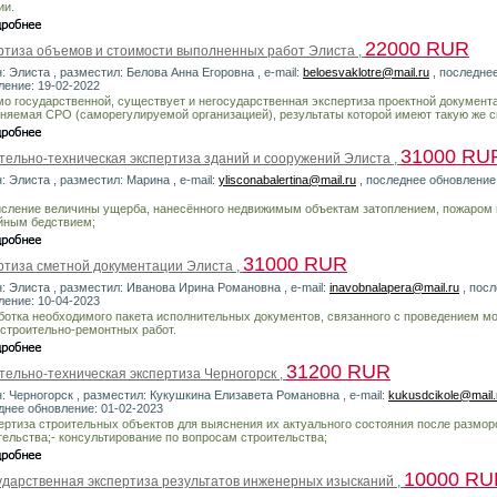
ии.
22000 RUR
ртиза объемов и стоимости выполненных работ Элиста ,
: Элиста , разместил: Белова Анна Егоровна , e-mail:
beloesvaklotre@mail.ru
, последне
ление: 19-02-2022
о государственной, существует и негосударственная экспертиза проектной документ
няемая СРО (саморегулируемой организацией), результаты которой имеют такую же с
31000 RU
тельно-техническая экспертиза зданий и сооружений Элиста ,
: Элиста , разместил: Марина , e-mail:
ylisconabalertina@mail.ru
, последнее обновление:
исление величины ущерба, нанесённого недвижимым объектам затоплением, пожаром 
йным бедствием;
31000 RUR
ртиза сметной документации Элиста ,
н: Элиста , разместил: Иванова Ирина Романовна , e-mail:
inavobnalapera@mail.ru
, пос
ление: 10-04-2023
ботка необходимого пакета исполнительных документов, связанного с проведением м
 строительно-ремонтных работ.
31200 RUR
тельно-техническая экспертиза Черногорск ,
н: Черногорск , разместил: Кукушкина Елизавета Романовна , e-mail:
kukusdcikole@mail.
днее обновление: 01-02-2023
пертиза строительных объектов для выяснения их актуального состояния после размор
тельства;- консультирование по вопросам строительства;
10000 RU
ударственная экспертиза результатов инженерных изысканий ,