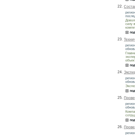
22.
Соста
регио
после
Довол
силу 
компе
23.
Техни
регио
обнов
Главн
экспе
объек
24.
Экспе
регио
обнов
Экспе
25.
Прове
регио
обнов
Компа
сотру
26.
Прове
регио