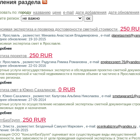
ления раздела
ровать по:
городу
названию
цене
e-mail
дате добавления
дате обновления
ите регион:
250 R
исимая экспертиза и проверка достоверности сметной стоимости ,
н: Ярославль , разместил: Минаева Анастасия Владимировна , e-mail:
planetasmet@yand
днее обновление: 19-10-2015
исимая экспертиза смет в Ярославле.
250 RUR
ртиза проектов ,
н: Ярославль , разместил: Радугина Римма Романовна , e-mail:
enginexspert-76@yandex
днее обновление: 22-01-2016
ртные услуги негосударственных экспертиз и обследования проектно-сметной докуме
тов коммерческой и частной недвижимости в полном объеме и частично в Ярославско
них регионах.
0 RUR
ртиза смет в Южно-Сахалинске ,
н: Южно-Сахалинск , разместил: Калугова Альбина Николаева , e-mail:
smetagarant1@ya
днее обновление: 27-05-2014
ртные услуги по осуществлению независимой экспертизы сметной документации стро
зможных видов и назначения.
250 RUR
лтБизГрупп ,
н: Элиста , разместил: Бездонный Самуил Маркович , e-mail:
ocenkabiznru@yandex.ru
, 
ление: 04-06-2015
изация ООО "КонсалтБизГрупп" оценивает все существующие виды имущественной
венности, вне зависимости от цели проведения оценочной экспертизы в Элисте и Респ