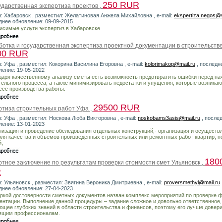
250 RUR
ударственная экспертиза проектов ,
н: Хабаровск , разместил: Желатиновая Анжела Михайловна , e-mail:
ekspertiza.negos@
днее обновление: 09-09-2015
исимые услуги экспертиз в Хабаровске
ботка и государственная экспертиза проектной документации в строительстве
00 RUR
: Уфа , разместил: Кокорина Василина Егоровна , e-mail:
kolorimakop@mail.ru
, последн
ление: 19-05-2022
даря качественному анализу сметы есть возможность предотвратить ошибки перед н
тельного процесса, а также минимизировать недостатки и упущения, которые возникаю
ссе производства работы.
29500 RUR
ртиза строительных работ Уфа ,
н: Уфа , разместил: Носкова Люба Викторовна , e-mail:
noskobams3asis@mail.ru
, после
ление: 13-01-2023
анизация и проведение обследования отдельных конструкций;- организация и осуществ
оля качества и объемов произведенных строительных или ремонтных работ квартир, 
й;
180
ртное заключение по результатам проверки стоимости смет Ульяновск ,
R
н: Ульяновск , разместил: Звягина Вероника Дмитриевна , e-mail:
proversmethyl@mail.ru
днее обновление: 27-04-2023
ркой достоверности сметных документов назван комплекс мероприятий по проверке 
ентации. Выполнение данной процедуры – задание сложное и довольно ответственное,
ющее глубоких знаний в области строительства и финансов, поэтому его лучше довер
ящим профессионалам.