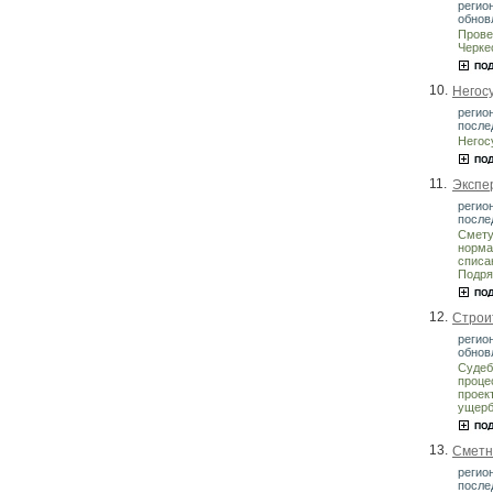
регион
обнов
Прове
Черке
10.
Негос
регио
после
Негос
11.
Экспер
регио
после
Смету
норма
списа
Подря
12.
Строи
регио
обнов
Судеб
проце
проек
ущерб
13.
Сметн
регио
после