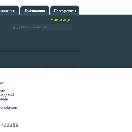
ъявления
Публикации
Пресс-релизы
Навигация
Добавить компанию
Объявления
уги
уги
изделий
скные
рка офисов
1
2
3
4
5
6