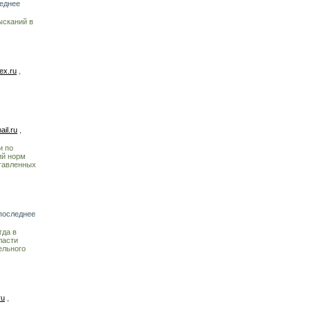
леднее
ысканий в
ex.ru
,
il.ru
,
и по
ий норм
ставленных
последнее
гда в
ласти
ельного
ru
,