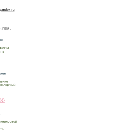
yandex.ru
,
 Уфа ,
ее
ачалом
т в
днее
ление
помещений,
00
,
финансовой
ить