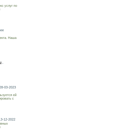
кс услуг по
и
нее
екта. Наша
u
,
28-03-2023
льзуется ей
ировать с
13-12-2022
ивных
е