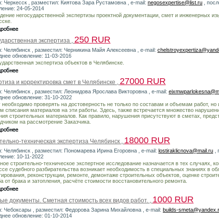
: Черкесск , разместил: Киятова Зара Рустамовна , e-mail:
negosexpertise@list.ru
, пос
ление: 24-05-2014
дение негосударственной экспертизы проектной документации, смет и инженерных из
сске.
250 RUR
ударственная экспертиза ,
н: Челябинск , разместил: Черникина Майя Алексеевна , e-mail:
chelstroyexpertiza@yand
днее обновление: 11-03-2016
ударственная экспертиза объектов в Челябинске.
27000 RUR
тиза и корректировка смет в Челябинске ,
н: Челябинск , разместил: Леонидова Ярослава Викторовна , e-mail:
eixmwparlokesna@ma
днее обновление: 31-10-2022
 необходимо проверять на достоверность не только по составам и объемам работ, но 
м списания материалов на эти работы. Здесь, также встречается множество нарушен
ния строительных материалов. Как правило, нарушения присутствуют в сметах, пред
дчиком на рассмотрение Заказчика.
18000 RUR
тельно-техническая экспертиза Челябинск ,
н: Челябинск , разместил: Пономарева Ирина Егоровна , e-mail:
lostiraklicnova@mail.ru
, 
ление: 10-11-2022
ное строительно-техническое экспертное исследование назначается в тех случаях, ко
ссе судебного разбирательства возникает необходимость в специальных знаниях в об
тирования, реконструкции, ремонте, демонтаже строительных объектов, оценке строит
а от брака и затопления, расчёте стоимости восстановительного ремонта.
1000 RUR
ые документы. Сметная стоимость всех видов работ. ,
н: Чебоксары , разместил: Федорова Зарина Михайловна , e-mail:
builds-smeta@yandex.
днее обновление: 01-10-2014