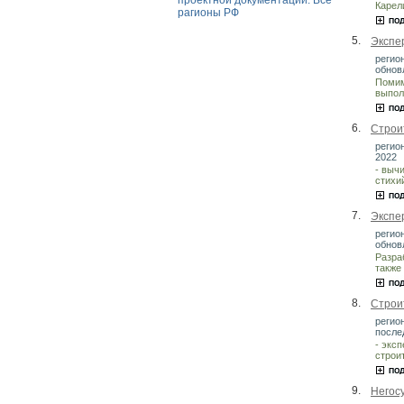
проектной документации. Все
Карел
рагионы РФ
5.
Экспе
регион
обнов
Помим
выпол
6.
Строи
регион
2022
- выч
стихи
7.
Экспе
регио
обнов
Разра
также
8.
Строи
регио
после
- экс
строи
9.
Негос