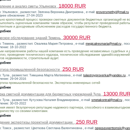
18000 RUR
вление и анализ сметы Ульяновск ,
н: Ульяновск , разместил: Звягина Вероника Дмитриевна , e-mail:
proversmethyl@mail.ru
днее обновление: 27-04-2023
ьно кропотливый процесс проверки сметных документов бюджетных организаций не вс
выполнить оценочным компаниям таким образом, чтобы результат проведенной работ
тентным и доходчивым объяснением расходов государственного бюджета.
30000 RUR
ческое обследование зданий Тюмень ,
н: Тюмень , разместил: Овалева Мария Петровна , e-mail:
megicalresmaria@mail.ru
, пос
ление: 18-10-2022
ым направлением работы нашей компании есть проведение независимых судебных и 
ртиз, проведение технического надзора, техническое обследование зданий/сооружений
тов недвижимости, строительный аудит.
250 RUR
ртиза промышленной безопасности ,
н: Тула , разместил: Тимшина Марта Матвеевна , e-mail:
tulastroyproverka@yandex.ru
, 
ление: 29-04-2016
ртиза промышленной безопасности. Экспертиза инженерных сетей
13000 RU
рка сметной документации для бюджетных учреждений Тула ,
н: Тула , разместил: Кутузова Наталия Владимировна , e-mail:
smetakontral@mail.ru
, по
ление: 30-03-2022
ния имеет безупречную репутацию надежного партнера, способного к взаимовыгодно
дничеству со своими клиентами.
250 RUR
дение экспертизы проектной документации. ,
н: Томск , разместил: Цветкова Светлана Валентиновна , e-mail:
negosexperttomsk@yan