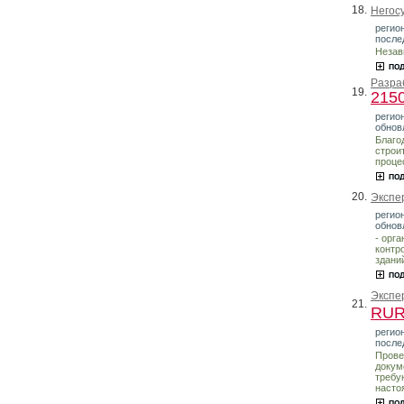
18.
Негос
регио
после
Незав
Разра
19.
215
регион
обнов
Благо
строи
проце
20.
Экспе
регио
обнов
- орг
контр
здани
Экспе
21.
RU
регио
после
Прове
докум
требу
насто