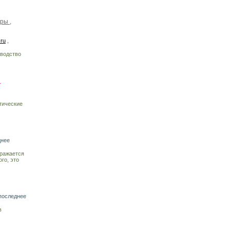
ры ,
.ru
,
зводство
R
тические
днее
тражается
го, это
последнее
в