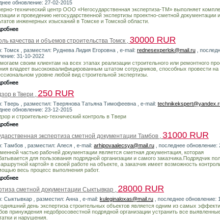
днее обновление: 27-02-2015
ерно-технический центр ООО «Негосударственная экспертиза-ТМ» выполняет компле
изации и проведению негосударственной экспертизы проектно-сметной документации 
ьтатов инженерных изысканий в Томске и Томской области.
30000 RUR
ль качества и объемов строительства Томск ,
: Томск , разместил: Руднева Лидия Егоровна , e-mail:
rednesexperlok@mail.ru
, послед
ление: 31-10-2022
могаем своим клиентам на всех этапах реализации строительного или ремонтного про
ния владеет высококвалифицированным штатом сотрудников, способных провести на
ссиональном уровне любой вид строительной экспертизы.
250 RUR
зор в Твери ,
н: Тверь , разместил: Тверянова Татьяна Тимофеевна , e-mail:
technikekspert@yandex.r
днее обновление: 23-12-2015
дзор и строительно-технический контроль в Твери
31000 RUR
ударственная экспертиза сметной документации Тамбов ,
: Тамбов , разместил: Алеся , e-mail:
arhipovaalecsya@mail.ru
, последнее обновление: 
менной частью рабочей документации является сметная документация, которая
батывается для пользования подрядной организации и самого заказчика.Подрядчик по
маршрутной картой» в своей работе на объекте, а заказчик имеет возможность контрол
мощью весь процесс выполнения работ.
28000 RUR
ртиза сметной документации Сыктывкар ,
: Сыктывкар , разместил: Анна , e-mail:
kuleginaloxas@mail.ru
, последнее обновление: 
годняшний день экспертиза строительных объектов является одним из самых эффект
бов принуждения недобросовестной подрядной организации устранить все выявленны
татки и нарушения.