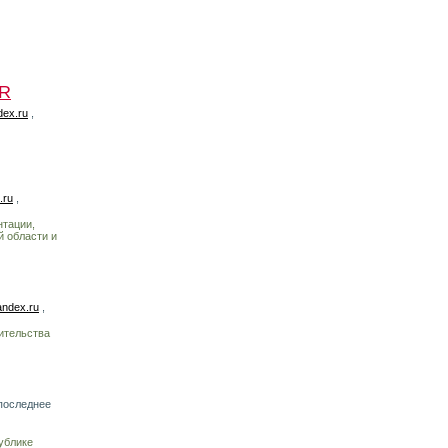
UR
ex.ru
,
.ru
,
нтации,
й области и
ndex.ru
,
ительства
последнее
ублике