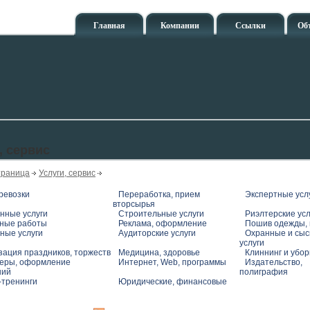
Главная
Компании
Ссылки
Об
, сервис
траница
Услуги, сервис
ревозки
Переработка, прием
Экспертные усл
вторсырья
нные услуги
Строительные услуги
Риэлтерские усл
ные работы
Реклама, оформление
Пошив одежды, 
ные услуги
Аудиторские услуги
Охранные и сы
услуги
зация праздников, торжеств
Медицина, здоровье
Клиннинг и убо
еры, оформление
Интернет, Web, программы
Издательство,
ний
полиграфия
-тренинги
Юридические, финансовые