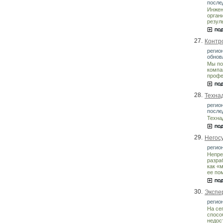
после
Инжен
орган
резул
27.
Контро
регион
обнов
Мы по
компа
профе
28.
Технад
регио
после
Техна
29.
Негос
регион
Непре
разра
как «
ее по
30.
Экспе
регион
На се
спосо
недос