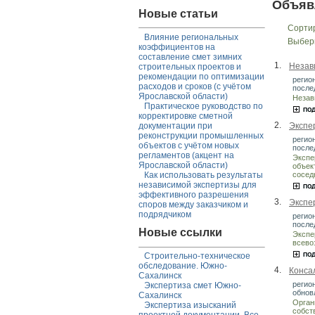
Объяв
Новые статьи
Сорти
Влияние региональных
Выбер
коэффициентов на
составление смет зимних
1.
Незав
строительных проектов и
рекомендации по оптимизации
регио
расходов и сроков (с учётом
после
Ярославской области)
Незав
Практическое руководство по
корректировке сметной
2.
Экспе
документации при
реконструкции промышленных
регио
объектов с учётом новых
после
регламентов (акцент на
Экспе
Ярославской области)
объек
сосед
Как использовать результаты
независимой экспертизы для
эффективного разрешения
3.
Экспе
споров между заказчиком и
подрядчиком
регио
после
Новые ссылки
Экспе
всево
Строительно-техническое
обследование. Южно-
4.
Конса
Сахалинск
регио
Экспертиза смет Южно-
обнов
Сахалинск
Орган
Экспертиза изысканий
собст