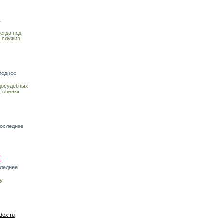
,
егда под
ы служил
леднее
досудебных
, оценка
последнее
R
следнее
му
dex.ru
,