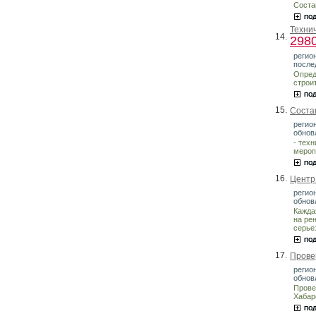
Соста
Техни
14.
298
регио
после
Опред
строи
15.
Соста
регион
обнов
- тех
мероп
16.
Центр
регион
обнов
Кажда
на ре
серье
17.
Прове
регио
обнов
Прове
Хабар