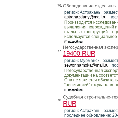
Обследование отдельных 
76.
регион: Астрахань , размес
astrahazdany@mail.ru
, пос
Производится исследовани
выявления повреждений и 
стальных конструкций – оц
используется специальное
Негосударственная экспер
77.
19400 RUR
регион: Мурманск , размест
seworinamoka@mail.ru
, по
Негосударственная эксперт
документации на соответс
Она не является обязатель
“репетицией” государствен
Судебная строительно-тех
78.
RUR
регион: Астрахань , размест
последнее обновление: 20