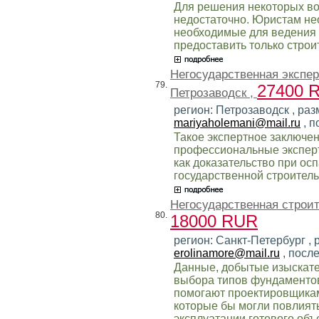
Для решения некоторых во
недостаточно. Юристам н
необходимые для ведения 
предоставить только строи
Негосударственная экспе
79.
27400 
Петрозаводск ,
регион: Петрозаводск , раз
mariyaholemani@mail.ru
, п
Такое экспертное заключе
профессиональные эксперт
как доказательство при ос
государственной строитель
Негосударственная строит
80.
18000 RUR
регион: Санкт-Петербург , 
erolinamore@mail.ru
, посл
Данные, добытые изыскате
выбора типов фундаментов
помогают проектировщикам
которые бы могли повлиять
эксплуатации готового объ