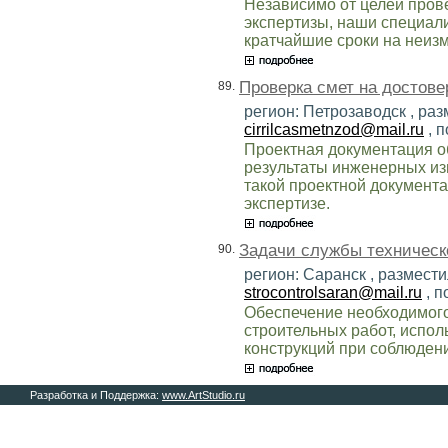
Независимо от целей пров
экспертизы, наши специал
кратчайшие сроки на неиз
Проверка смет на достове
89.
регион: Петрозаводск , ра
cirrilcasmetnzod@mail.ru
, 
Проектная документация об
результаты инженерных из
такой проектной документ
экспертизе.
Задачи службы техническо
90.
регион: Саранск , размести
strocontrolsaran@mail.ru
, п
Обеспечение необходимог
строительных работ, испо
конструкций при соблюдени
Разработка и Поддержка:
www.ArtStudio.ru