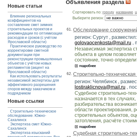
Объявления раздела
Новые статьи
Сортировать по:
городу
названию
ц
Влияние региональных
Выберите регион:
коэффициентов на
составление смет зимних
Обследование сооружений
строительных проектов и
61.
рекомендации по оптимизации
регион: Сургут , разместил
расходов и сроков (с учётом
Ярославской области)
golovaocenkosta@mail.ru
, 
Практическое руководство по
Независимая экспертиза с
корректировке сметной
объекта в целом позволяет
документации при
реконструкции промышленных
состояние, точно определи
объектов с учётом новых
регламентов (акцент на
Ярославской области)
Строительно-техническая 
62.
Как использовать результаты
независимой экспертизы для
регион: Челябинск , разме
эффективного разрешения
lostiraklicnova@mail.ru
, по
споров между заказчиком и
Судебное строительно-тех
подрядчиком
назначается в тех случаях,
Новые ссылки
разбирательства возникает
области проектирования, р
Строительно-техническое
строительных объектов, оц
обследование. Южно-
Сахалинск
затопления, расчёте стоим
Экспертиза смет Южно-
Сахалинск
Судебная строительно-тех
Экспертиза изысканий