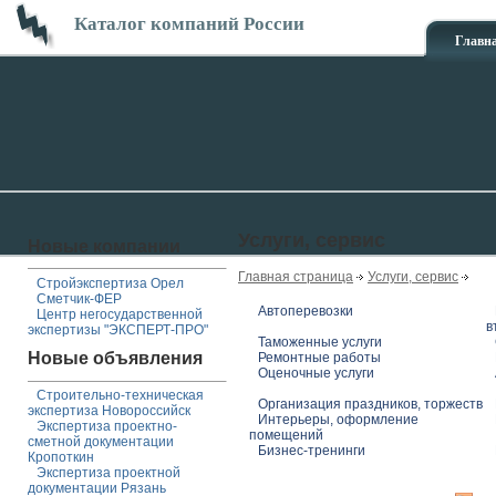
Каталог компаний России
Главн
Услуги, сервис
Новые компании
Главная страница
Услуги, сервис
Стройэкспертиза Орел
Сметчик-ФЕР
Автоперевозки
Центр негосударственной
в
экспертизы "ЭКСПЕРТ-ПРО"
Таможенные услуги
Новые объявления
Ремонтные работы
Оценочные услуги
Строительно-техническая
Организация праздников, торжеств
экспертиза Новороссийск
Интерьеры, оформление
Экспертиза проектно-
помещений
сметной документации
Бизнес-тренинги
Кропоткин
Экспертиза проектной
документации Рязань