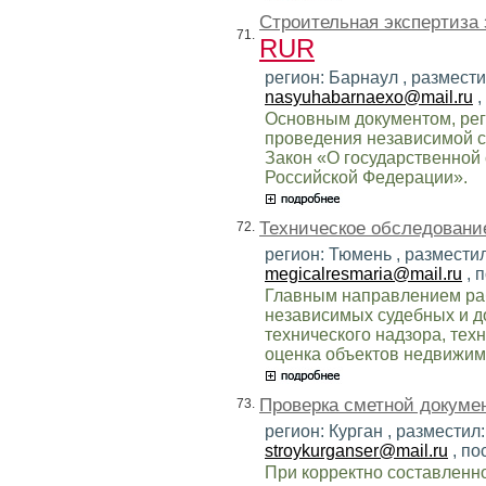
Строительная экспертиза 
71.
RUR
регион: Барнаул , размести
nasyuhabarnaexo@mail.ru
,
Основным документом, ре
проведения независимой с
Закон «О государственной 
Российской Федерации».
Техническое обследовани
72.
регион: Тюмень , разместил
megicalresmaria@mail.ru
, 
Главным направлением ра
независимых судебных и д
технического надзора, тех
оценка объектов недвижимо
Проверка сметной докуме
73.
регион: Курган , разместил
stroykurganser@mail.ru
, по
При корректно составленн