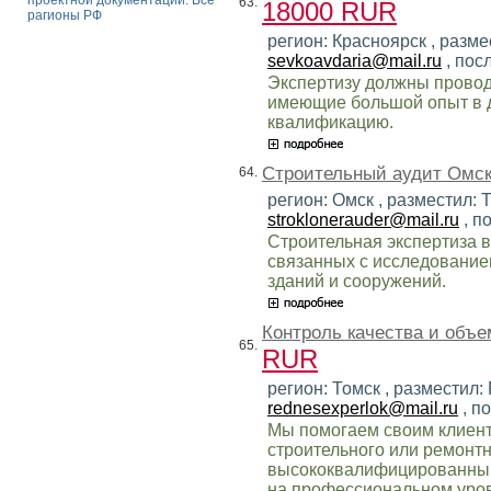
проектной документации. Все
63.
18000 RUR
рагионы РФ
регион: Красноярск , разме
sevkoavdaria@mail.ru
, пос
Экспертизу должны провод
имеющие большой опыт в 
квалификацию.
Строительный аудит Омск
64.
регион: Омск , разместил: 
stroklonerauder@mail.ru
, п
Строительная экспертиза в
связанных с исследование
зданий и сооружений.
Контроль качества и объе
65.
RUR
регион: Томск , разместил:
rednesexperlok@mail.ru
, п
Мы помогаем своим клиент
строительного или ремонт
высококвалифицированным
на профессиональном уров