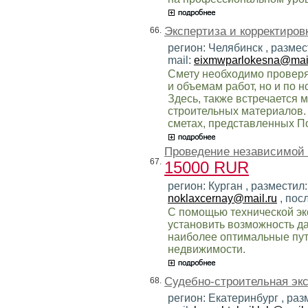
Экспертиза и корректиров
66.
регион: Челябинск , разме
mail:
eixmwparlokesna@mail
Смету необходимо проверят
и объемам работ, но и по 
Здесь, также встречается
строительных материалов.
сметах, представленных П
Проведение независимой с
67.
15000 RUR
регион: Курган , размести
noklaxcernay@mail.ru
, пос
С помощью технической эк
установить возможность д
наиболее оптимальные пут
недвижимости.
Судебно-строительная экс
68.
регион: Екатеринбург , раз