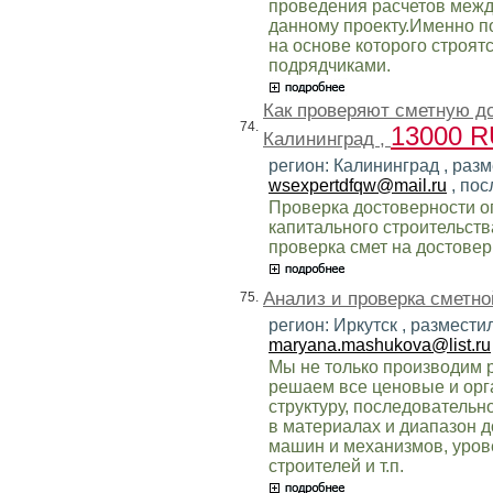
проведения расчетов меж
данному проекту.Именно по
на основе которого строят
подрядчиками.
Как проверяют сметную д
74.
13000 
Калининград ,
регион: Калининград , разм
wsexpertdfqw@mail.ru
, пос
Проверка достоверности о
капитального строительств
проверка смет на достоверн
Анализ и проверка сметно
75.
регион: Иркутск , размести
maryana.mashukova@list.ru
Мы не только производим р
решаем все ценовые и ор
структуру, последовательн
в материалах и диапазон д
машин и механизмов, уров
строителей и т.п.