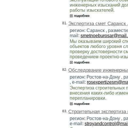
инженерных изысканий дол
работы изыскателей.
Экспертиза смет Саранск 
81.
регион: Саранск , размест
mail:
smetnoeburosar@mail.
Мы оказываем широкий спе
объектов любого уровня с
проверку достоверности см
проведением проектно-изы
Обследование инженерных
82.
регион: Ростов-на-Дону , 
, e-mail:
rosexpertizesm@mai
Экспертиза строительных 
внесения каких-либо изме
перепланировки.
Строительная экспертиза 
83.
регион: Ростов-на-Дону , 
e-mail:
stroyandcontrol@mail