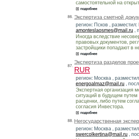
самостоятельной на откры
Экспертиза сметной доку
86.
регион: Псков , разместил:
amonteslaosmes@mail.ru
, 
Иногда вследствие несове
правовых документов, рег
застройщики попадают в н
Экспертиза разделов про
87.
RUR
регион: Москва , разместил
energoalmaz@mail.ru
, пос
Экспертная организация м
ситуаций в будущем путем
расценки, либо путем согл
согласия Инвестора.
Негосударственная экспер
88.
регион: Москва , разместил
swercolkertina@mail.ru
, по