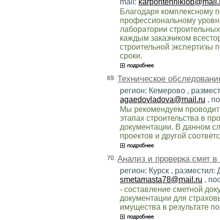
mail:
karpohtehniklob@mail.
Благодаря комплексному п
профессиональному уровню
лаборатории строительных
каждым заказчиком всесто
строительной экспертизы 
сроки.
Техническое обследовани
69.
регион: Кемерово , размест
agaedovladova@mail.ru
, п
Мы рекомендуем проводить
этапах строительства в пр
документации. В данном сл
проектов и другой соотве
Анализ и проверка смет в
70.
регион: Курск , разместил
smetamasta78@mail.ru
, по
- составление сметной до
документации для страхов
имущества в результате по