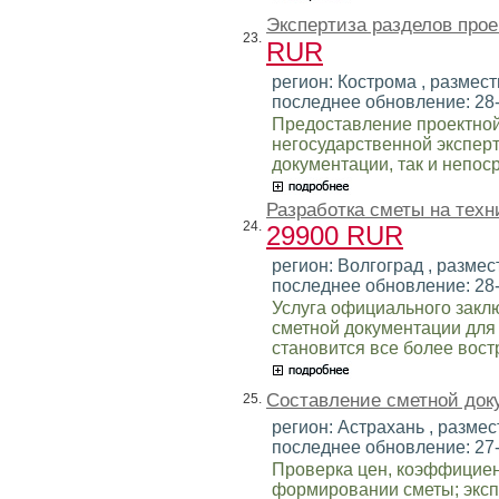
Экспертиза разделов про
23.
RUR
регион: Кострома , размести
последнее обновление: 28
Предоставление проектной
негосударственной экспер
документации, так и непос
Разработка сметы на техн
24.
29900 RUR
регион: Волгоград , размест
последнее обновление: 28
Услуга официального закл
сметной документации для
становится все более вост
Составление сметной док
25.
регион: Астрахань , размест
последнее обновление: 27
Проверка цен, коэффициен
формировании сметы; эксп