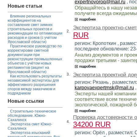
expertnovoroq@mail.ru
, по
Новые статьи
Обращайтесь в нашу незав
получите всегда ожидаемый
Влияние региональных
коэффициентов на
составление смет зимних
Экспертиза проектно-смет
строительных проектов и
2.
RUR
рекомендации по оптимизации
расходов и сроков (с учётом
Ярославской области)
регион: Кропоткин , размест
Практическое руководство по
последнее обновление: 23
корректировке сметной
Анализ документов и проек
документации при
реконструкции промышленных
продажи третьими - заинт
объектов с учётом новых
регламентов (акцент на
Ярославской области)
Экспертиза проектной док
3.
Как использовать результаты
независимой экспертизы для
регион: Рязань , разместил
эффективного разрешения
karpovaexpertmsk@mail.ru
,
споров между заказчиком и
Эксперты нашей компании 
подрядчиком
соответствие всем техниче
Новые ссылки
экологической, пожарной бе
Строительно-техническое
обследование. Южно-
Проверка достоверности 
Сахалинск
4.
34200 RUR
Экспертиза смет Южно-
Сахалинск
регион: Орёл , разместил: 
Экспертиза изысканий