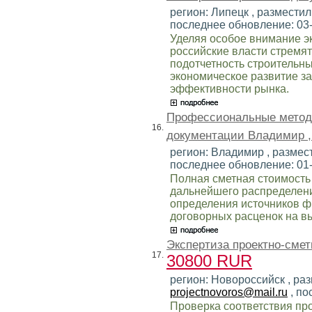
регион: Липецк , разместил
последнее обновление: 03
Уделяя особое внимание э
российские власти стремят
подотчетность строительны
экономическое развитие з
эффективности рынка.
Профессиональные методы
16.
документации Владимир 
регион: Владимир , размест
последнее обновление: 01
Полная сметная стоимость
дальнейшего распределени
определения источников ф
договорных расценок на 
Экспертиза проектно-смет
17.
30800 RUR
регион: Новороссийск , раз
projectnovoros@mail.ru
, по
Проверка соответствия пр