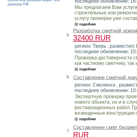
проектной документации. Все
последнее обновление: 16
рагионы РФ
Мы предлагаем Вам услуги
строительные или ремонтн
услугу проверки уже соста
Разработка сметной докум
5.
32400 RUR
регион: Тверь , разместил: 
последнее обновление: 15
Проверка достоверности с
как частному сметчику, так
Составление сметной док
6.
регион: Смоленск , размест
последнее обновление: 10
Экспертную проверку прое
нового объекта, но и в сл
реставрационных работ. Г
возведенные конструкции с
Составление смет бюдже
7.
RUR