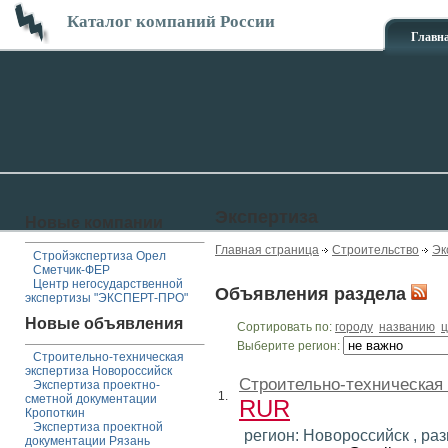
Каталог компаний России
Главн
Экспертиза
Новые компании
Главная страница
Строительство
Эк
Стройэкспертиза Орел
Сметчик-ФЕР
Центр негосударственной
Объявления раздела
экспертизы "ЭКСПЕРТ-ПРО"
Новые объявления
Сортировать по:
городу
названию
ц
Выберите регион:
Строительно-техническая
экспертиза Новороссийск
Строительно-техническая
Экспертиза проектно-
1.
сметной документации
RUR
Кропоткин
Экспертиза проектной
регион: Новороссийск , разм
документации Рязань