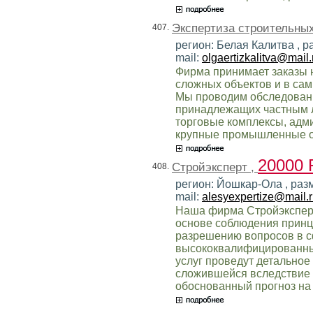
Экспертиза строительных
407.
регион: Белая Калитва , 
mail:
olgaertizkalitva@mail.
Фирма принимает заказы 
сложных объектов и в сам
Мы проводим обследовани
принадлежащих частным л
торговые комплексы, адм
крупные промышленные о
20000
Стройэксперт ,
408.
регион: Йошкар-Ола , раз
mail:
alesyexpertize@mail.
Наша фирма Стройэксперт
основе соблюдения принц
разрешению вопросов в с
высококвалифицированны
услуг проведут детальное
сложившейся вследствие 
обоснованный прогноз на