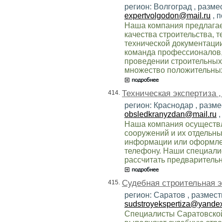
регион: Волгоград , разме
expertvolgodon@mail.ru
, 
Наша компания предлагает
качества строительства, 
технической документации
команда профессионалов
проведении строительных 
множество положительных
Техническая экспертиза 
414.
регион: Краснодар , разме
obsledkranyzdan@mail.ru
,
Наша компания осуществля
сооружений и их отдельн
информации или оформлен
телефону. Наши специалис
рассчитать предварительн
Судебная строительная э
415.
регион: Саратов , размест
sudstroyekspertiza@yandex
Специалисты Саратовско