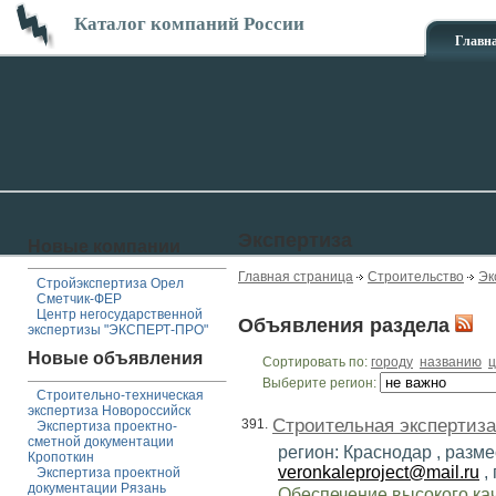
Каталог компаний России
Главн
Экспертиза
Новые компании
Главная страница
Строительство
Эк
Стройэкспертиза Орел
Сметчик-ФЕР
Центр негосударственной
Объявления раздела
экспертизы "ЭКСПЕРТ-ПРО"
Новые объявления
Сортировать по:
городу
названию
ц
Выберите регион:
Строительно-техническая
экспертиза Новороссийск
Строительная экспертиза
391.
Экспертиза проектно-
сметной документации
регион: Краснодар , разме
Кропоткин
veronkaleproject@mail.ru
,
Экспертиза проектной
документации Рязань
Обеспечение высокого ка