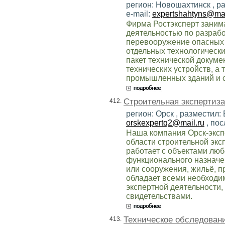
регион: Новошахтинск , р
e-mail:
expertshahtyns@mai
Фирма Ростэксперт занима
деятельностью по разрабо
перевооружение опасных 
отдельных технологическ
пакет технической докум
технических устройств, а 
промышленных зданий и 
Строительная экспертиза
412.
регион: Орск , разместил:
orskexpertq2@mail.ru
, пос
Наша компания Орск-экспе
области строительной экс
работает с объектами лю
функционального назначе
или сооружения, жильё, 
обладает всеми необходи
экспертной деятельности
свидетельствами.
Техническое обследован
413.