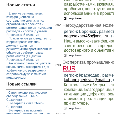
разработчиками, включая
Новые статьи
проблемы, конструктивны
использованные в проекте
Влияние региональных
коэффициентов на
составление смет зимних
строительных проектов и
Негосударственная экспе
392.
рекомендации по оптимизации
регион: Воронеж , размес
расходов и сроков (с учётом
Ярославской области)
negosexper45s@mail.ru
, 
Практическое руководство по
Наши высококвалифициро
корректировке сметной
заинтересованы в предос
документации при
реконструкции промышленных
достоверного и объективн
объектов с учётом новых
регламентов (акцент на
Ярославской области)
Экспертиза промышленно
Как использовать результаты
393.
RUR
независимой экспертизы для
эффективного разрешения
споров между заказчиком и
регион: Краснодар , разме
подрядчиком
kubanexpertsvet@mail.ru
,
Новые ссылки
Контрольные обмеры – ещ
компании. Благодаря им, 
Строительно-техническое
ликвидации дефектов, рем
обследование. Южно-
стоимость реализации пр
Сахалинск
при их утере.
Экспертиза смет Южно-
Сахалинск
Экспертиза изысканий