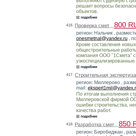
выполняют судебную строи
решает вопросы безопас
объектов.
800 R
Проверка смет ,
416.
регион: Нальчик , размест
onesmetnal@yandex.ru
, п
Кроме составления новых
общестроительные работы
компания ООО "1Смета" с
узкоспециализированные 
Строительная экспертиза
417.
регион: Миллерово , разм
mail:
ekspert1mil@yandex.
По итогам выполнения ст
Миллеровской фирмой ОО
ошибки строительства, не
качества работ.
850 
Разработка смет ,
418.
регион: Биробиджан , разм