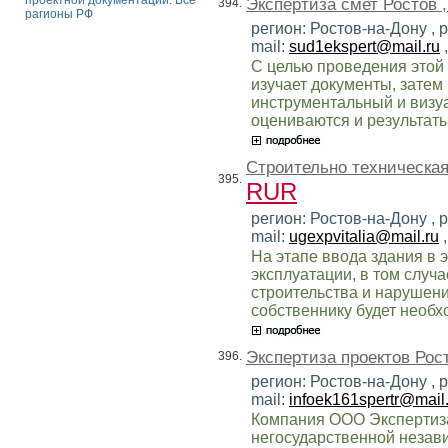
проектной документации. Все
Экспертиза смет Ростов 
394.
рагионы РФ
регион: Ростов-на-Дону , 
mail:
sud1ekspert@mail.ru
С целью проведения этой
изучает документы, затем
инструментальный и визу
оцениваются и результат
Строительно техническая
395.
RUR
регион: Ростов-на-Дону ,
mail:
ugexpvitalia@mail.ru
,
На этапе ввода здания в 
эксплуатации, в том слу
строительства и нарушени
собственнику будет необх
Экспертиза проектов Рос
396.
регион: Ростов-на-Дону ,
mail:
infoek161spertr@mail.
Компания ООО Экспертиза
негосударственной незав