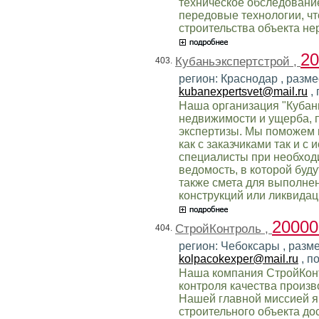
техническое обследование
передовые технологии, чт
строительства объекта н
2
Кубаньэкспертстрой ,
403.
регион: Краснодар , разме
kubanexpertsvet@mail.ru
,
Наша организация "Кубан
недвижимости и ущерба, 
экспертизы. Мы поможем 
как с заказчиками так и с
специалисты при необход
ведомость, в которой бу
также смета для выполне
конструкций или ликвида
2000
СтройКонтроль ,
404.
регион: Чебоксары , разме
kolpacokexper@mail.ru
, п
Наша компания СтройКонт
контроля качества произв
Нашей главной миссией я
строительного объекта д