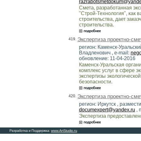
razrabotsmetdokum@yande
Смета, разработанная э
"Строй-Технология", как 
строительства, дает заказ
строительства.
Экспертиза проектно-сме
419.
регион: Каменск-Уральски
Владленович , e-mail:
nego
обновление: 11-04-2016
Каменск-Уральская орган
комплекс услуг в сфере э
экспертизы экологическо
безопасности.
Экспертиза проектно-сме
420.
регион: Иркутск , размест
documexpert@yandex.ru
, 
Экспертиза предоставлен
Разработка и Поддержка:
www.ArtStudio.ru