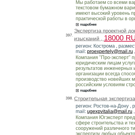
Мы работаем со всеми ва
текстовом бумажном вариа
имеют высокий уровень п
практической работы в ор
Экспертиза проектной до
397.
18000 R
изысканий ,
регион: Кострома , разме
mail:
proexpertely@mail.ru
Компания "Про-эксперт" 
юридическим лицам услуги
результатов инженерных 
организации всегда спос
производство новейших м
российским условиям стро
Строительная экспертиза
398.
регион: Ростов-на-Дону ,
mail:
ugexpvitalia@mail.ru
,
Компания Югэксперт пред
сфере строительства и те
сооружений различного ти
экспертизу любых объект