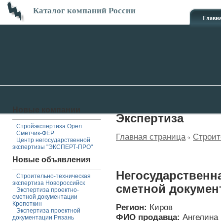
Каталог компаний России
Главн
Новые компании
Экспертиза
Стройэкспертиза Орел
Сметчик-ФЕР
Главная страница
Строит
Центр негосударственной
экспертизы "ЭКСПЕРТ-ПРО"
Новые объявления
Негосударственна
Строительно-техническая
экспертиза Новороссийск
сметной докумен
Экспертиза проектно-
сметной документации
Кропоткин
Регион:
Киров
Экспертиза проектной
ФИО продавца:
Ангелина
документации Рязань