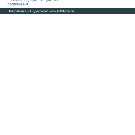
проектной документации. Все
рагионы РФ
Разработка и Поддержка:
www.ArtStudio.ru