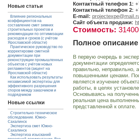
Контактный телефон 1:
+
Новые статьи
Контактный телефон 2:
+
E-mail:
projectexpe@mail.r
Влияние региональных
коэффициентов на
Сайт объекта продажи:
h
составление смет зимних
Стоимость:
3140
строительных проектов и
рекомендации по оптимизации
расходов и сроков (с учётом
Полное описание
Ярославской области)
Практическое руководство по
корректировке сметной
документации при
В первую очередь в экспе
реконструкции промышленных
документации определяетс
объектов с учётом новых
правильно, неправильно, а
регламентов (акцент на
Ярославской области)
повышенными ценами. По
Как использовать результаты
является изучение объекта
независимой экспертизы для
эффективного разрешения
работы, в целях установл
споров между заказчиком и
Основываясь на полученны
подрядчиком
реальная цена выполненных
Новые ссылки
представленной к оплате.
Строительно-техническое
обследование. Южно-
Сахалинск
Экспертиза смет Южно-
Сахалинск
Экспертиза изысканий