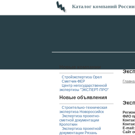
Каталог компаний России
Новые компании
Экс
Стройэкспертиза Орел
Сметчик-ФЕР
Главна
Центр негосударственной
экспертизы "ЭКСПЕРТ-ПРО"
Новые объявления
Эксп
Строительно-техническая
экспертиза Новороссийск
Регио
Экспертиза проектно-
ФИО п
сметной документации
Контак
Контак
Кропоткин
E-mail
Экспертиза проектной
Сайт о
документации Рязань