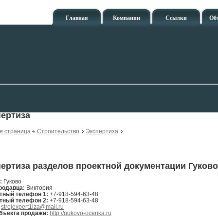
Главная
Компании
Ссылки
Об
пертиза
я страница
Строительство
Экспертиза
ертиза разделов проектной документации Гуково
н:
Гуково
родавца:
Виктория
тный телефон 1:
+7-918-594-63-48
тный телефон 2:
+7-918-594-63-48
:
strojexpert1iza@mail.ru
бъекта продажи:
http://gukovo-ocenka.ru