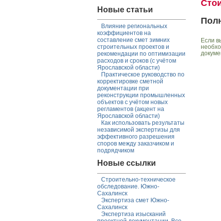
Сто
Новые статьи
Пол
Влияние региональных
коэффициентов на
составление смет зимних
Если в
необхо
строительных проектов и
докуме
рекомендации по оптимизации
расходов и сроков (с учётом
Ярославской области)
Практическое руководство по
корректировке сметной
документации при
реконструкции промышленных
объектов с учётом новых
регламентов (акцент на
Ярославской области)
Как использовать результаты
независимой экспертизы для
эффективного разрешения
споров между заказчиком и
подрядчиком
Новые ссылки
Строительно-техническое
обследование. Южно-
Сахалинск
Экспертиза смет Южно-
Сахалинск
Экспертиза изысканий