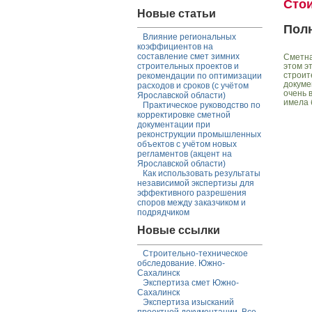
Сто
Новые статьи
Пол
Влияние региональных
коэффициентов на
составление смет зимних
Сметна
этом э
строительных проектов и
строит
рекомендации по оптимизации
докуме
расходов и сроков (с учётом
очень 
Ярославской области)
имела 
Практическое руководство по
корректировке сметной
документации при
реконструкции промышленных
объектов с учётом новых
регламентов (акцент на
Ярославской области)
Как использовать результаты
независимой экспертизы для
эффективного разрешения
споров между заказчиком и
подрядчиком
Новые ссылки
Строительно-техническое
обследование. Южно-
Сахалинск
Экспертиза смет Южно-
Сахалинск
Экспертиза изысканий