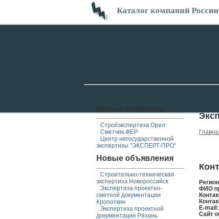
Каталог компаний России
Новые компании
Экс
Стройэкспертиза Орел
Сметчик-ФЕР
Главна
Центр негосударственной
экспертизы "ЭКСПЕРТ-ПРО"
Новые объявления
Конт
Строительно-техническая
экспертиза Новороссийск
Регио
Экспертиза проектно-
ФИО п
сметной документации
Контак
Контак
Кропоткин
E-mail
Экспертиза проектной
Сайт о
документации Рязань