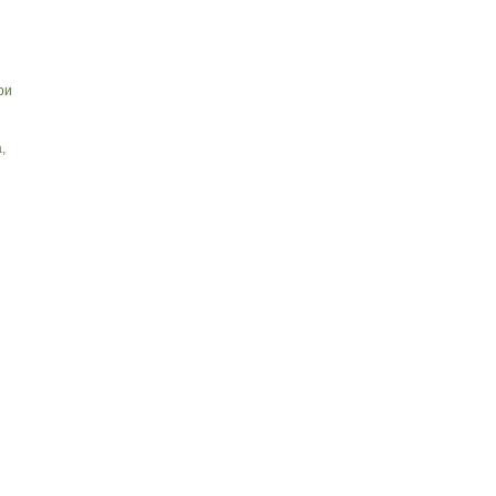
ри
и
,