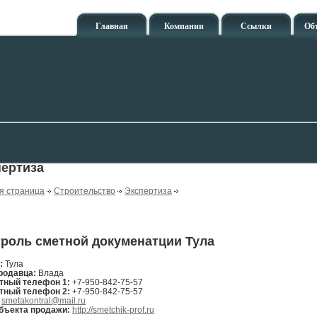
Главная
Компании
Ссылки
Об
пертиза
я страница
Строительство
Экспертиза
роль сметной докуменатции Тула
н:
Тула
родавца:
Влада
тный телефон 1:
+7-950-842-75-57
тный телефон 2:
+7-950-842-75-57
:
smetakontral@mail.ru
бъекта продажи:
http://smetchik-prof.ru