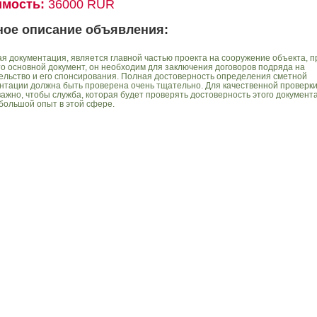
имость:
36000 RUR
ное описание объявления:
я документация, является главной частью проекта на сооружение объекта, п
то основной документ, он необходим для заключения договоров подряда на
ельство и его спонсирования. Полная достоверность определения сметной
нтации должна быть проверена очень тщательно. Для качественной проверк
важно, чтобы служба, которая будет проверять достоверность этого документа
большой опыт в этой сфере.