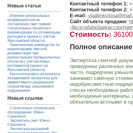
Контактный телефон 1:
+
Новые статьи
Контактный телефон 2:
+
E-mail:
vladimkirkina@mail
Влияние региональных
коэффициентов на
Сайт объекта продажи:
h
составление смет зимних
-6kctcjgfahe3aekpccdurhgeh
строительных проектов и
рекомендации по оптимизации
Стоимость:
3610
расходов и сроков (с учётом
Ярославской области)
Практическое руководство по
Полное описание
корректировке сметной
документации при
реконструкции промышленных
Экспертиза сметной докум
объектов с учётом новых
проведении различных кон
регламентов (акцент на
Ярославской области)
часто, подрядчики умышл
Как использовать результаты
занижают сметную стоимос
независимой экспертизы для
эффективного разрешения
недобросовестные подряд
споров между заказчиком и
списка необходимых работ
подрядчиком
необходимые материалы, н
Новые ссылки
обязательно всплывет в п
Строительно-техническое
обследование. Южно-
Сахалинск
Экспертиза смет Южно-
Сахалинск
Экспертиза изысканий