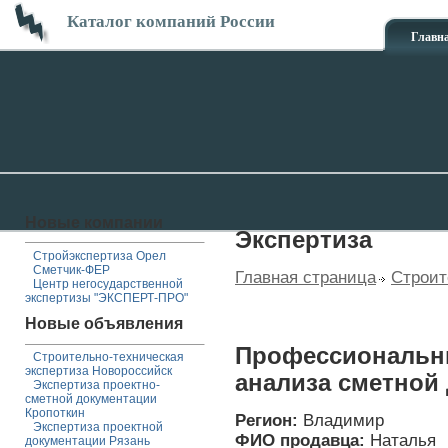
Каталог компаний России
Главн
Новые компании
Экспертиза
Стройэкспертиза Орел
Сметчик-ФЕР
Главная страница
Строит
Центр негосударственной
экспертизы "ЭКСПЕРТ-ПРО"
Новые объявления
Профессиональн
Строительно-техническая
экспертиза Новороссийск
анализа сметной
Экспертиза проектно-
сметной документации
Кропоткин
Регион:
Владимир
Экспертиза проектной
ФИО продавца:
Наталья
документации Рязань