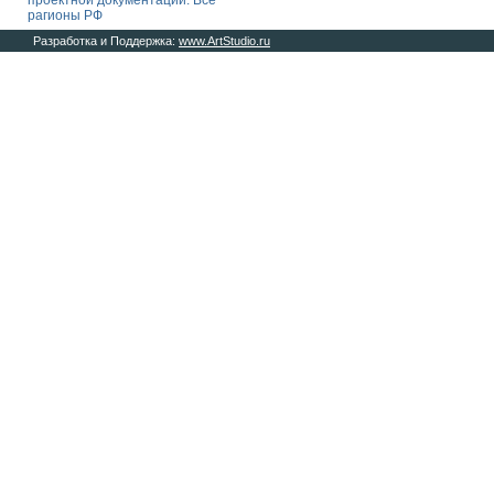
проектной документации. Все
рагионы РФ
Разработка и Поддержка:
www.ArtStudio.ru