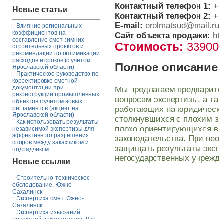
Контактный телефон 1:
+
Новые статьи
Контактный телефон 2:
+
E-mail:
erolmatsud@mail.ru
Влияние региональных
коэффициентов на
Сайт объекта продажи:
h
составление смет зимних
Стоимость:
3390
строительных проектов и
рекомендации по оптимизации
расходов и сроков (с учётом
Полное описание
Ярославской области)
Практическое руководство по
корректировке сметной
документации при
Мы предлагаем предварит
реконструкции промышленных
вопросам экспертизы, а та
объектов с учётом новых
работающих на юридическ
регламентов (акцент на
Ярославской области)
столкнувшихся с плохим з
Как использовать результаты
плохо ориентирующихся в 
независимой экспертизы для
эффективного разрешения
законодательства. При не
споров между заказчиком и
защищать результаты экс
подрядчиком
негосударственных учрежд
Новые ссылки
Строительно-техническое
обследование. Южно-
Сахалинск
Экспертиза смет Южно-
Сахалинск
Экспертиза изысканий