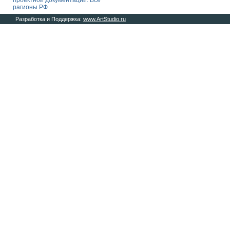
проектной документации. Все
рагионы РФ
Разработка и Поддержка:
www.ArtStudio.ru