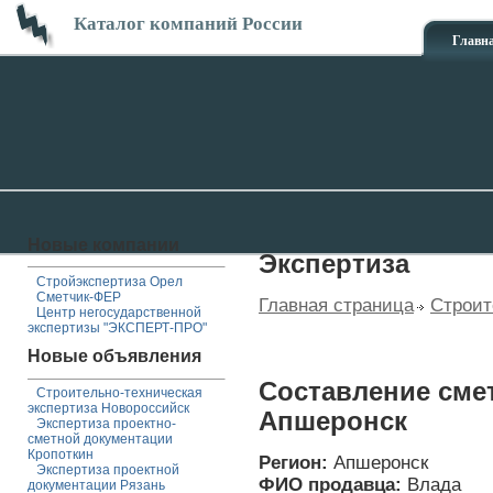
Каталог компаний России
Главн
Новые компании
Экспертиза
Стройэкспертиза Орел
Сметчик-ФЕР
Главная страница
Строит
Центр негосударственной
экспертизы "ЭКСПЕРТ-ПРО"
Новые объявления
Составление сме
Строительно-техническая
экспертиза Новороссийск
Апшеронск
Экспертиза проектно-
сметной документации
Кропоткин
Регион:
Апшеронск
Экспертиза проектной
ФИО продавца:
Влада
документации Рязань