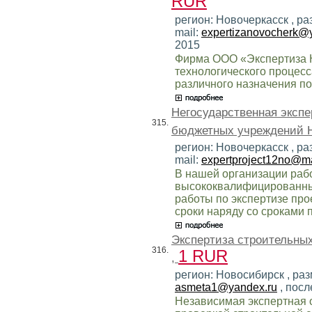
RUR
регион: Новочеркасск , ра
mail:
expertizanovocherk@
2015
Фирма ООО «Экспертиза 
технологического процесс
различного назначения по
Негосударственная экспе
315.
бюджетных учреждений Н
регион: Новочеркасск , р
mail:
expertproject12no@ma
В нашей организации раб
высококвалифицированных
работы по экспертизе пр
сроки наряду со сроками 
Экспертиза строительных
316.
1 RUR
,
регион: Новосибирск , раз
asmeta1@yandex.ru
, посл
Независимая экспертная 