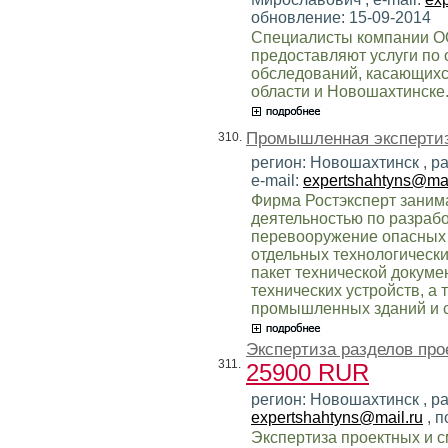
обновление: 15-09-2014
Специалисты компании О
предоставляют услуги по
обследований, касающихс
области и Новошахтинске
Промышленная эксперти
310.
регион: Новошахтинск , р
e-mail:
expertshahtyns@mai
Фирма Ростэксперт занима
деятельностью по разрабо
перевооружение опасных 
отдельных технологическ
пакет технической докум
технических устройств, а 
промышленных зданий и 
Экспертиза разделов про
311.
25900 RUR
регион: Новошахтинск , ра
expertshahtyns@mail.ru
, п
Экспертиза проектных и 