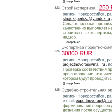
250
Стройэкспертиза ,
323.
регион: Новороссийск , ра
strojekspertiza@yandex.ru
Севастопольская организ
качественно выполняет н
строительные экспертизы,
надзор.
Экспертиза проектно-сме
324.
30800 RUR
регион: Новороссийск , раз
projectnovoros@mail.ru
, п
Проверка соответствия п
проектирование, техничес
котором будут проводитьс
Судебно-строительная эк
325.
регион: Новороссийск , р
e-mail:
expertnovoroq@mail
формирование вопросов дл
дознания после осуществ