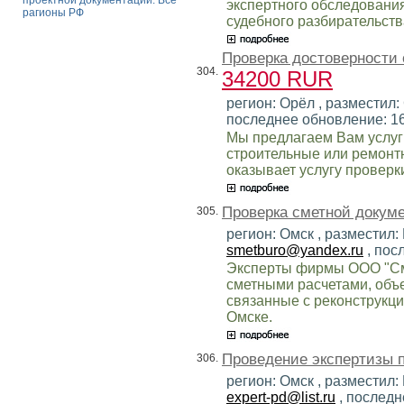
проектной документации. Все
экспертного обследовани
рагионы РФ
судебного разбирательств
Проверка достоверности 
304.
34200 RUR
регион: Орёл , разместил:
последнее обновление: 1
Мы предлагаем Вам услуг
строительные или ремонт
оказывает услугу проверк
Проверка сметной докуме
305.
регион: Омск , разместил:
smetburo@yandex.ru
, пос
Эксперты фирмы ООО "См
сметными расчетами, объ
связанные с реконструкци
Омске.
Проведение экспертизы 
306.
регион: Омск , разместил:
expert-pd@list.ru
, последн