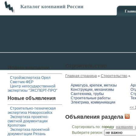
Каталог компаний России
Главн
Строительство
Новые компании
Главная страница
Строительство
Стройэкспертиза Орел
Сметчик-ФЕР
Арматура, крепеж, метизы
Ар
Центр негосударственной
Конструкции, механизмы
От
экспертизы "ЭКСПЕРТ-ПРО"
Сантехника, трубы
Ст
Новые объявления
Строительные работы
Те
Электрика, коммуникации
<<
Строительно-техническая
экспертиза Новороссийск
Объявления раздела
Экспертиза проектно-
сметной документации
Кропоткин
Сортировать по:
городу
названию
Экспертиза проектной
Выберите регион:
документации Рязань