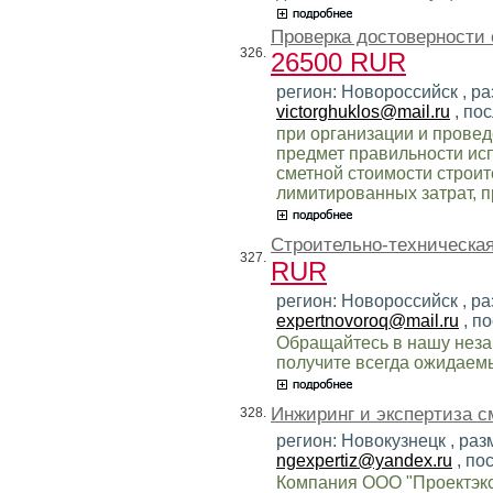
Проверка достоверности 
326.
26500 RUR
регион: Новороссийск , раз
victorghuklos@mail.ru
, по
при организации и прове
предмет правильности ис
сметной стоимости строи
лимитированных затрат, п
Строительно-техническая
327.
RUR
регион: Новороссийск , раз
expertnovoroq@mail.ru
, п
Обращайтесь в нашу неза
получите всегда ожидаемы
Инжиринг и экспертиза с
328.
регион: Новокузнецк , раз
ngexpertiz@yandex.ru
, по
Компания ООО "Проектэкс