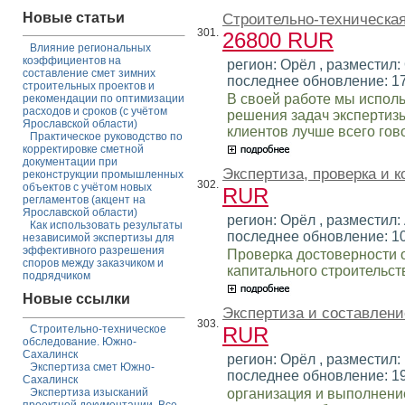
Новые статьи
Строительно-техническая
301.
26800 RUR
Влияние региональных
коэффициентов на
регион: Орёл , разместил: 
составление смет зимних
последнее обновление: 1
строительных проектов и
В своей работе мы испол
рекомендации по оптимизации
расходов и сроков (с учётом
решения задач экспертиз
Ярославской области)
клиентов лучше всего го
Практическое руководство по
корректировке сметной
документации при
Экспертиза, проверка и к
реконструкции промышленных
302.
объектов с учётом новых
RUR
регламентов (акцент на
Ярославской области)
регион: Орёл , разместил: 
Как использовать результаты
последнее обновление: 1
независимой экспертизы для
эффективного разрешения
Проверка достоверности 
споров между заказчиком и
капитального строительст
подрядчиком
Новые ссылки
Экспертиза и составлен
303.
Строительно-техническое
RUR
обследование. Южно-
Сахалинск
регион: Орёл , разместил: 
Экспертиза смет Южно-
последнее обновление: 1
Сахалинск
организация и выполнение
Экспертиза изысканий