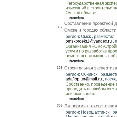
Негосударственная экспер
изысканий в строительств
Омской области.
Составление проектной д
307.
Омске и городах области
регион: Омск , разместил:
omskproekt1@yandex.ru
, 
Организация «ОмскСтрой
услуги по разработке про
ремонт всевозможных объ
Строительная экспертиза
308.
регион: Обнинск , размест
adafioplun@mail.ru
, после
Собственно, проведение 
проводить на любом из эт
или окончания.
Экспертиза техсостояния
309.
регион: Новошахтинск , 
Мирославович , e-mail:
ex