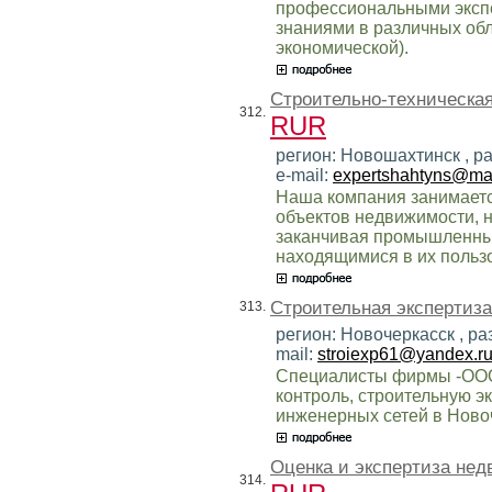
профессиональными эксп
знаниями в различных обл
экономической).
Строительно-техническая
312.
RUR
регион: Новошахтинск , р
e-mail:
expertshahtyns@mai
Наша компания занимает
объектов недвижимости, н
заканчивая промышленны
находящимися в их польз
Строительная экспертиза
313.
регион: Новочеркасск , р
mail:
stroiexp61@yandex.r
Специалисты фирмы -ООО
контроль, строительную э
инженерных сетей в Новоч
Оценка и экспертиза нед
314.