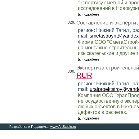
экспертизу сметной и пр
исследований в Новокузне
Составление и экспертиз
329.
регион: Нижний Тагил , ра
mail:
smetastroynt@yandex
Фирма ООО "СметаСтрой-
на монтажно-строительные
изыскательские и другие 
Экспертиза строительной
330.
RUR
регион: Нижний Тагил , ра
mail:
uralproektstroy@yand
Компания ООО "УралПрое
негосударственную экспе
любых объектов в Нижнем
дефектов в расчетах.
Разработка и Поддержка:
www.ArtStudio.ru