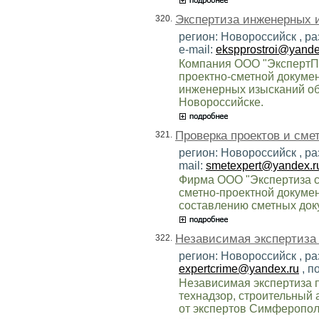
Экспертиза инженерных и
320.
регион: Новороссийск , р
e-mail:
ekspprostroi@yande
Компания ООО "ЭкспертПр
проектно-сметной докумен
инженерных изысканий об
Новороссийске.
Проверка проектов и сме
321.
регион: Новороссийск , р
mail:
smetexpert@yandex.r
Фирма ООО "Экспертиза см
сметно-проектной докумен
составлению сметных доку
Независимая экспертиза 
322.
регион: Новороссийск , ра
expertcrime@yandex.ru
, п
Независимая экспертиза п
технадзор, строительный а
от экспертов Симферопо