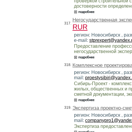
проверкой строительной с
достоверности определен
Негосударственная экспе
317.
RUR
регион: Новосибирск , ра
e-mail:
stprexpert@yandex.
Предоставление професс
негосударственной экспер
Комплексное проектиров
318.
регион: Новосибирск , ра
mail:
proestysibiri@yandex.
Сибирь-Проект - комплек
жилых, общественных и п
сметной документации, эк
Экспертиза проектно-сме
319.
регион: Новосибирск , ра
mail:
companypro1@yandex
Экспертиза предоставлен