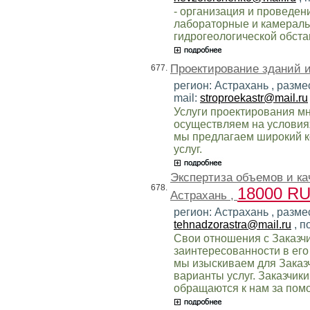
- организация и проведен
лабораторные и камераль
гидрогеологической обста
Проектирование зданий 
677.
регион: Астрахань , разме
mail:
stroproekastr@mail.ru
Услуги проектирования м
осуществляем на условия
мы предлагаем широкий к
услуг.
Экспертиза объемов и ка
678.
18000 R
Астрахань ,
регион: Астрахань , разме
tehnadzorastra@mail.ru
, п
Свои отношения с Заказч
заинтересованности в его
мы изыскиваем для Заказч
варианты услуг. Заказчики
обращаются к нам за пом