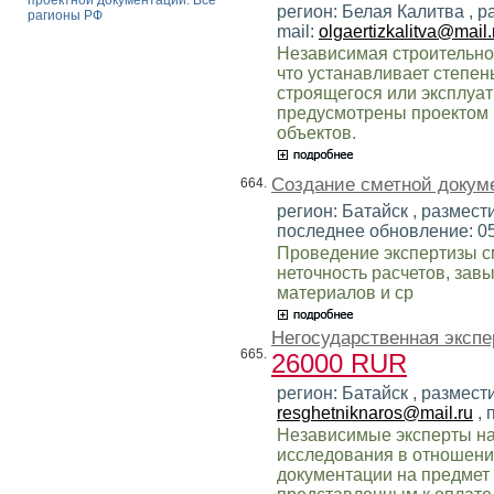
проектной документации. Все
регион: Белая Калитва , 
рагионы РФ
mail:
olgaertizkalitva@mail.
Независимая строительно-
что устанавливает степен
строящегося или эксплуат
предусмотрены проектом 
объектов.
Создание сметной докум
664.
регион: Батайск , размести
последнее обновление: 0
Проведение экспертизы с
неточность расчетов, за
материалов и ср
Негосударственная экспе
665.
26000 RUR
регион: Батайск , размест
resghetniknaros@mail.ru
, 
Независимые эксперты на
исследования в отношени
документации на предмет