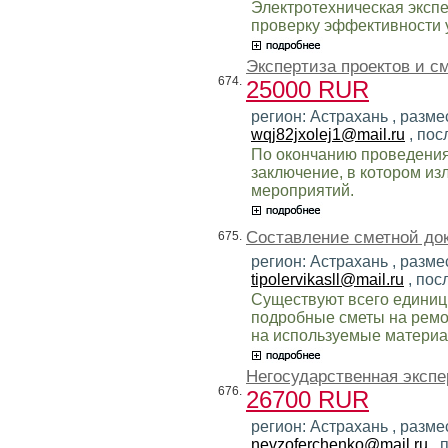
Электротехническая экспе
проверку эффективности 
Экспертиза проектов и с
674.
25000 RUR
регион: Астрахань , разме
wqj82jxolej1@mail.ru
, пос
По окончанию проведения
заключение, в котором и
мероприятий.
Составление сметной до
675.
регион: Астрахань , разме
tipolervikasll@mail.ru
, пос
Существуют всего единиц
подробные сметы на ремо
на используемые материал
Негосударственная экспе
676.
26700 RUR
регион: Астрахань , разме
nevzoferchenko@mail.ru
, 