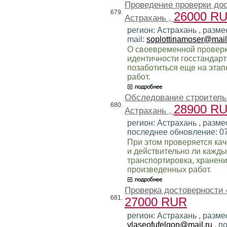
Проведение проверки до
679.
26000 R
Астрахань ,
регион: Астрахань , разме
mail:
soplottinamoser@mail
О своевременной проверк
идентичности госстандар
позаботиться еще на эта
работ.
Обследование строитель
680.
28900 R
Астрахань ,
регион: Астрахань , размес
последнее обновление: 0
При этом проверяется кач
и действительно ли кажды
транспортировка, хранени
произведенных работ.
Проверка достоверности 
681.
27000 RUR
регион: Астрахань , разме
vlaseofufelgon@mail.ru
, п