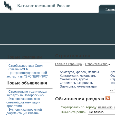
Каталог компаний России
Главн
Строительство
Новые компании
Главная страница
Строительство
Стройэкспертиза Орел
Сметчик-ФЕР
Арматура, крепеж, метизы
Ар
Центр негосударственной
Конструкции, механизмы
От
экспертизы "ЭКСПЕРТ-ПРО"
Сантехника, трубы
Ст
Новые объявления
Строительные работы
Те
Электрика, коммуникации
<<
Строительно-техническая
экспертиза Новороссийск
Объявления раздела
Экспертиза проектно-
сметной документации
Кропоткин
Сортировать по:
городу
названию
Экспертиза проектной
Выберите регион:
документации Рязань