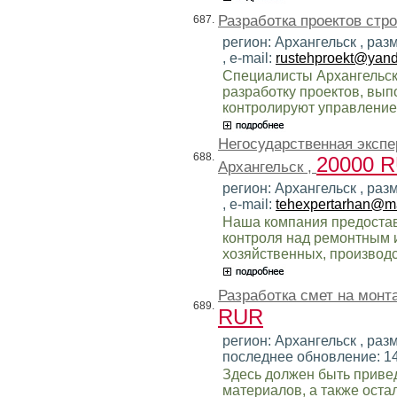
Разработка проектов стр
687.
регион: Архангельск , ра
, e-mail:
rustehproekt@yand
Специалисты Архангельск
разработку проектов, вы
контролируют управление
Негосударственная экспе
688.
20000 
Архангельск ,
регион: Архангельск , ра
, e-mail:
tehexpertarhan@ma
Наша компания предостав
контроля над ремонтным 
хозяйственных, производ
Разработка смет на монт
689.
RUR
регион: Архангельск , разм
последнее обновление: 1
Здесь должен быть приве
материалов, а также ост