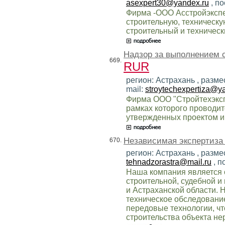
asexpert30@yandex.ru
, п
Фирма -ООО Асстройэкспе
строительную, техническу
строительный и техническ
Надзор за выполнением с
669.
RUR
регион: Астрахань , разме
mail:
stroytechexpertiza@y
Фирма ООО "Стройтехэксп
рамках которого проводит
утвержденных проектом и 
Независимая экспертиза
670.
регион: Астрахань , разме
tehnadzorastra@mail.ru
, п
Наша компания является 
строительной, судебной и
и Астраханской области.
техническое обследование
передовые технологии, чт
строительства объекта н