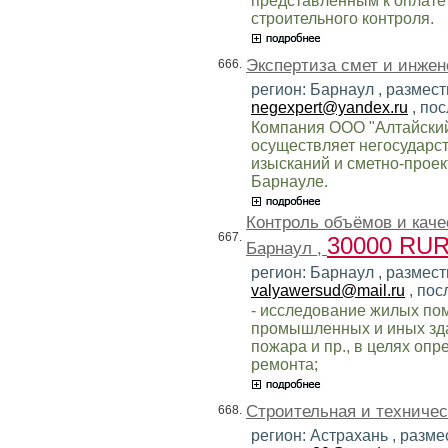
представленным к оплате 
строительного контроля.
Экспертиза смет и инжен
666.
регион: Барнаул , размест
negexpert@yandex.ru
, по
Компания ООО "Алтайский
осуществляет негосударс
изысканий и сметно-проек
Барнауле.
Контроль объёмов и каче
667.
30000 RU
Барнаул ,
регион: Барнаул , размест
valyawersud@mail.ru
, пос
- исследование жилых по
промышленных и иных зда
пожара и пр., в целях оп
ремонта;
Строительная и техничес
668.
регион: Астрахань , разме