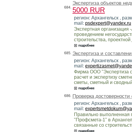
Экспертиза объектов нед
684.
5000 RUR
регион: Архангельск , раз
mail:
psdexpert@yandex.ru
Экспертная организация 
проведением негосударст
строительства, проектной
Экспертиза и составлени
685.
регион: Архангельск , раз
mail:
expertizasmet@yande
Фирма ООО "Экспертиза см
расчет и экспертизу смет
сметы, сметный и сводный
Проверка достоверности 
686.
регион: Архангельск , раз
mail:
expertsmetdokum@ya
Правильно выполненная 
"Профсмета-1" в Архангел
связанные со строительс