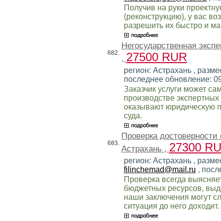
Получив на руки проектну
(реконструкцию), у вас в
разрешить их быстро и м
Негосударственная экспе
682.
27500 RUR
,
регион: Астрахань , разме
последнее обновление: 0
Заказчик услуги может са
производстве экспертных
оказывают юридическую п
суда.
Проверка достоверности
683.
27300 R
Астрахань ,
регион: Астрахань , размес
filinchemad@mail.ru
, посл
Проверка всегда выясняе
бюджетных ресурсов, выд
наши заключения могут сл
ситуация до него доходит.