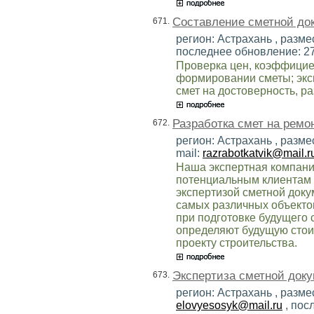
Составление сметной до
671.
регион: Астрахань , размес
последнее обновление: 2
Проверка цен, коэффицие
формировании сметы; экс
смет на достоверность, ра
Разработка смет на ремо
672.
регион: Астрахань , разм
mail:
razrabotkatvik@mail.r
Наша экспертная компани
потенциальным клиентам п
экспертизой сметной доку
самых различных объектов
при подготовке будущего 
определяют будущую стоим
проекту строительства.
Экспертиза сметной док
673.
регион: Астрахань , разме
elovyesosyk@mail.ru
, пос