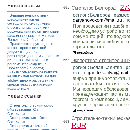
Новые статьи
27
Сметапро Белгород ,
661.
регион: Белгород , размес
Влияние региональных
коэффициентов на
daryanovokom@mail.ru
, п
составление смет зимних
При проведении подобног
строительных проектов и
необходимо устройство и
рекомендации по оптимизации
расходов и сроков (с учётом
документаций, что подкре
Ярославской области)
убирая риски ошибочного 
Практическое руководство по
строительства.
корректировке сметной
документации при
реконструкции промышленных
Экспертиза строительных
662.
объектов с учётом новых
регламентов (акцент на
регион: Белая Калитва , 
Ярославской области)
mail:
olgaertizkalitva@mail.
Как использовать результаты
независимой экспертизы для
Фирма принимает заказы 
эффективного разрешения
сложных объектов и в сам
споров между заказчиком и
Мы проводим обследовани
подрядчиком
принадлежащих частным л
Новые ссылки
торговые комплексы, адм
крупные промышленные о
Строительно-техническое
обследование. Южно-
Сахалинск
Строительно-техническая
Экспертиза смет Южно-
663.
Сахалинск
RUR
Экспертиза изысканий