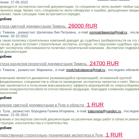
ление: 27-06-2022
проводится экспертиза сметной документации, то специалисты легко выявят любые о
твенного вида. Кроме того, специалисты легко обнаружат и ошибки, допущенные предн
алению, такие ситуации тоже встречаются нередко.
26000 RUR
ртиза сметной документации Тюмень ,
н: Тюмень , разместил: Шелепова Лия Петровна , e-mail:
osmoatrliawesta@mail.ru
, посл
ление: 26-10-2022
а такая политика строительных компаний доводит до судебных разбирательств на эту 
случае, в дело вступают строительные эксперты, которые, по поручению судебных орг
дят экспертизу обоснованности политики строительной компании. Экспертизе подверга
ая документация.
24700 RUR
ртиза разделов проектной документации Тюмень ,
: Тюмень , разместил: Марианна , e-mail:
modchukolawera@mail.ru
, последнее обновле
компания является динамично развивающейся организацией, основанной группой
фицированных специалистов в области проведения экспертизы проектов и смет. Мисс
нии заключается в получении максимального эффекта мероприятий по энергосбереже
ении конкурентоспособности отечественной продукции, благодаря снижению издержек
оносителей.
1 RUR
вление сметной документации в Туле и области ,
: Тула , разместил: Бородина Галина Игоревна , e-mail:
tulasmeta@yandex.ru
, последне
ление: 21-05-2014
вление и экспертиза сметной документации на различные виды работ в области ремон
струкции, изыскательства и строительства.
1 RUR
ударственная строительно-техническая экспертиза в Туле ,