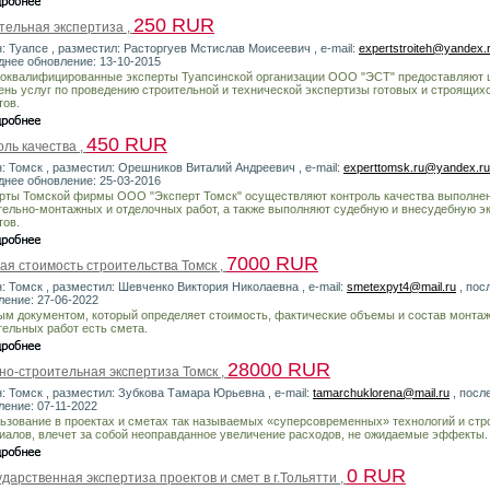
250 RUR
тельная экспертиза ,
н: Туапсе , разместил: Расторгуев Мстислав Моисеевич , e-mail:
expertstroiteh@yandex.
днее обновление: 13-10-2015
оквалифицированные эксперты Туапсинской организации ООО "ЭСТ" предоставляют 
ень услуг по проведению строительной и технической экспертизы готовых и строящих
тов.
450 RUR
ль качества ,
н: Томск , разместил: Орешников Виталий Андреевич , e-mail:
experttomsk.ru@yandex.ru
днее обновление: 25-03-2016
рты Томской фирмы ООО "Эксперт Томск" осуществляют контроль качества выполне
тельно-монтажных и отделочных работ, а также выполняют судебную и внесудебную э
тов.
7000 RUR
ая стоимость строительства Томск ,
н: Томск , разместил: Шевченко Виктория Николаевна , e-mail:
smetexpyt4@mail.ru
, пос
ление: 27-06-2022
ым документом, который определяет стоимость, фактические объемы и состав монта
тельных работ есть смета.
28000 RUR
но-строительная экспертиза Томск ,
н: Томск , разместил: Зубкова Тамара Юрьевна , e-mail:
tamarchuklorena@mail.ru
, посл
ление: 07-11-2022
ьзование в проектах и сметах так называемых «суперсовременных» технологий и ст
иалов, влечет за собой неоправданное увеличение расходов, не ожидаемые эффекты.
0 RUR
дарственная экспертиза проектов и смет в г.Тольятти ,