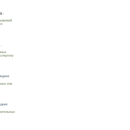
ru
,
широкий
ся
,
нных
кспертизу
леднее
жных или
еднее
роительных