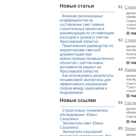
Новые статьи
61.
Строит
регио
Влияние региональных
обнов
коэффициентов на
Главн
составление смет зимних
строи
Тюмен
строительных проектов и
рекомендации по оптимизации
расходов и сроков (с учётом
62.
Строи
Ярославской области)
Практическое руководство по
регио
после
корректировке сметной
Компа
документации при
строи
реконструкции промышленных
объектов с учётом новых
регламентов (акцент на
63.
Разра
Ярославской области)
Как использовать результаты
регио
после
независимой экспертизы для
Сметн
эффективного разрешения
"Смет
споров между заказчиком и
строи
подрядчиком
Новые ссылки
64.
Соста
регио
Строительно-техническое
обнов
обследование. Южно-
Смета
Сахалинск
Экспертиза смет Южно-
Сахалинск
65.
Проек
Экспертиза изысканий
регио