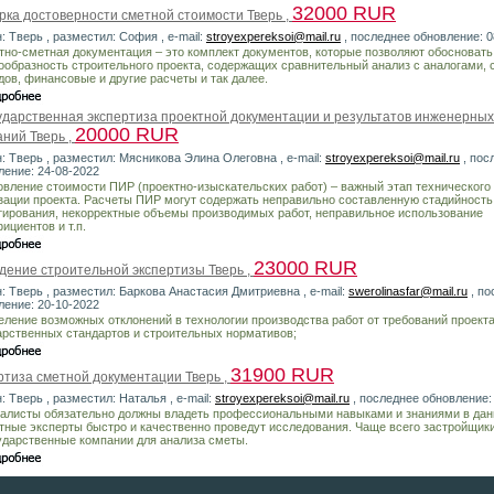
32000 RUR
рка достоверности сметной стоимости Тверь ,
: Тверь , разместил: София , e-mail:
stroyexpereksoi@mail.ru
, последнее обновление: 0
тно-сметная документация – это комплект документов, которые позволяют обосновать
ообразность строительного проекта, содержащих сравнительный анализ с аналогами,
дов, финансовые и другие расчеты и так далее.
ударственная экспертиза проектной документации и результатов инженерных
20000 RUR
аний Тверь ,
н: Тверь , разместил: Мясникова Элина Олеговна , e-mail:
stroyexpereksoi@mail.ru
, пос
ление: 24-08-2022
овление стоимости ПИР (проектно-изыскательских работ) – важный этап технического
зации проекта. Расчеты ПИР могут содержать неправильно составленную стадийность
тирования, некорректные объемы производимых работ, неправильное использование
ициентов и т.п.
23000 RUR
дение строительной экспертизы Тверь ,
н: Тверь , разместил: Баркова Анастасия Дмитриевна , e-mail:
swerolinasfar@mail.ru
, по
ление: 20-10-2022
еление возможных отклонений в технологии производства работ от требований проекта
арственных стандартов и строительных нормативов;
31900 RUR
ртиза сметной документации Тверь ,
: Тверь , разместил: Наталья , e-mail:
stroyexpereksoi@mail.ru
, последнее обновление:
алисты обязательно должны владеть профессиональными навыками и знаниями в дан
тные эксперты быстро и качественно проведут исследования. Чаще всего застройщик
ударственные компании для анализа сметы.