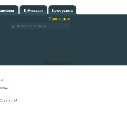
ъявления
Публикации
Пресс-релизы
Навигация
Добавить компанию
Объявления
ты
хника
21
22
23
24