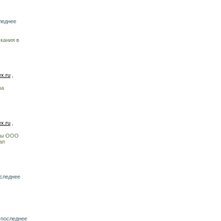
леднее
кания в
x.ru
,
за
x.ru
,
рмы ООО
ап
оследнее
 последнее