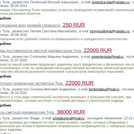
: Тула , разместил: Полянский Евгений Алексеевич , e-mail:
expertiza-tula@yandex.ru
, 
ление: 25-09-2014
изация «Экспертиза Тула» оказывает услуги по проведению независимой строительно
ртизы различных объектов.
250 RUR
тирование всех уровней сложности ,
н: Тула , разместил: Летняя Светлана Максимовна , e-mail:
stroyproekttyla@yandex.ru
, 
ление: 26-08-2015
тирование всех уровней сложности промышленного и гражданского строительства.
22000 RUR
рка достоверности сметной документации Тула ,
н: Тула , разместил: Селезнёва Марьяна Андреевна , e-mail:
expertprotula@mail.ru
, посл
ление: 21-07-2022
алисты нашей компании предлагают широкому кругу юридических и физических лиц к
ссиональных услуг по проведению негосударственной экспертизы проектной докумен
тельство объектов различного назначения и результатов инженерных изысканий.
22000 RUR
тельно-техническая экспертиза Тула ,
: Тула , разместил: Сюткина Виктория Андреевна , e-mail:
bortkinalasa@mail.ru
, послед
ление: 26-10-2022
бность в этом виде строительной экспертизы возникает, в большинстве случаев, при
гласиях/спорах, которые вытекают из условий договора о строительном подряде.
36000 RUR
оль сметной докуменатции Тула ,
: Тула , разместил: Влада , e-mail:
smetakontral@mail.ru
, последнее обновление: 12-12-
цессе проверки достоверности смет можно выявить ошибки, которые обнаружены с
вильными расчетами и применением неправильных коэффициентов, с неверным опр
дных издержек.