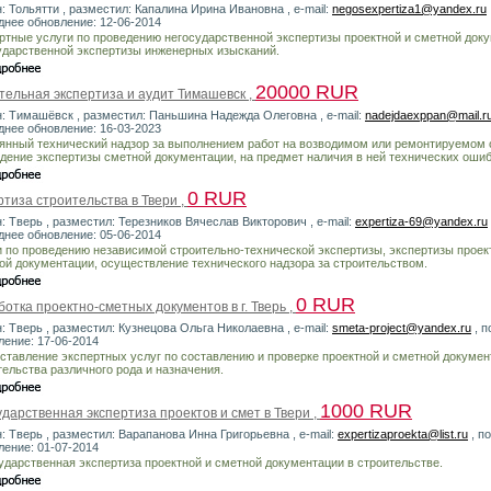
: Тольятти , разместил: Капалина Ирина Ивановна , e-mail:
negosexpertiza1@yandex.ru
днее обновление: 12-06-2014
ртные услуги по проведению негосударственной экспертизы проектной и сметной док
ударственной экспертизы инженерных изысканий.
20000 RUR
тельная экспертиза и аудит Тимашевск ,
н: Тимашёвск , разместил: Паньшина Надежда Олеговна , e-mail:
nadejdaexppan@mail.r
днее обновление: 16-03-2023
янный технический надзор за выполнением работ на возводимом или ремонтируемом 
дение экспертизы сметной документации, на предмет наличия в ней технических ошиб
0 RUR
тиза строительства в Твери ,
: Тверь , разместил: Терезников Вячеслав Викторович , e-mail:
expertiza-69@yandex.ru
днее обновление: 05-06-2014
и по проведению независимой строительно-технической экспертизы, экспертизы проек
ой документации, осуществление технического надзора за строительством.
0 RUR
отка проектно-сметных документов в г. Тверь ,
: Тверь , разместил: Кузнецова Ольга Николаевна , e-mail:
smeta-project@yandex.ru
, п
ление: 17-06-2014
ставление экспертных услуг по составлению и проверке проектной и сметной докумен
тельства различного рода и назначения.
1000 RUR
дарственная экспертиза проектов и смет в Твери ,
: Тверь , разместил: Варапанова Инна Григорьевна , e-mail:
expertizaproekta@list.ru
, п
ление: 01-07-2014
ударственная экспертиза проектной и сметной документации в строительстве.