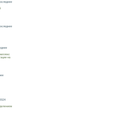
последнее
й
последнее
еднее
омплекс
тации на
нее
2024
еделением