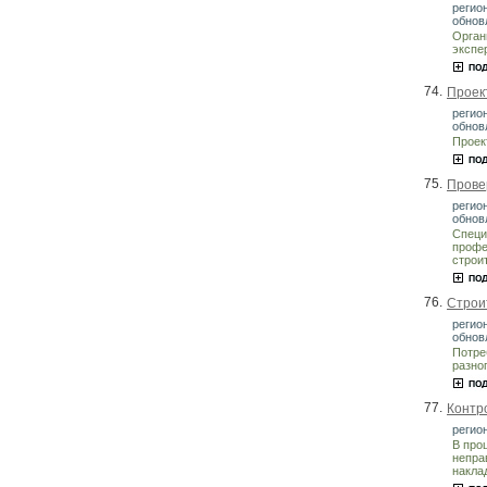
регион
обнов
Орган
экспе
74.
Проек
регио
обнов
Проек
75.
Прове
регио
обнов
Специ
профе
строи
76.
Строи
регион
обнов
Потре
разно
77.
Контр
регион
В про
непра
накла