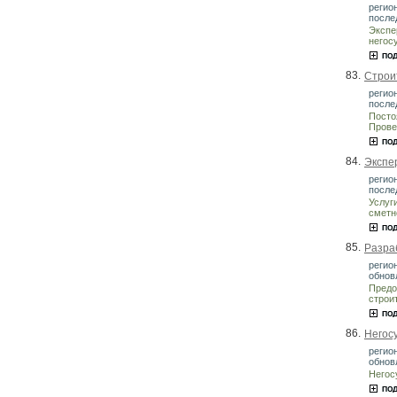
регион
после
Экспе
негос
83.
Строи
регио
после
Посто
Прове
84.
Экспер
регион
после
Услуг
сметн
85.
Разраб
регион
обнов
Предо
строи
86.
Негосу
регион
обнов
Негос