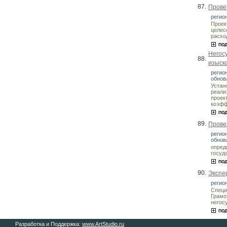
87.
Прове
регион
Проек
целес
расхо
Негос
88.
изыск
регио
обнов
Устан
реали
проек
коэфф
89.
Прове
регио
обнов
опред
госуд
90.
Экспе
регион
Специ
Грамо
негос
Разработка и Поддержка:
www.ArtStudio.ru