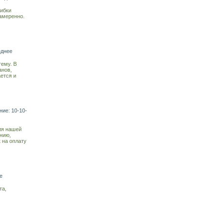
шибки
амеренно.
еднее
тему. В
анов,
ется и
ние: 10-10-
ия нашей
нию,
 на оплату
е
та,