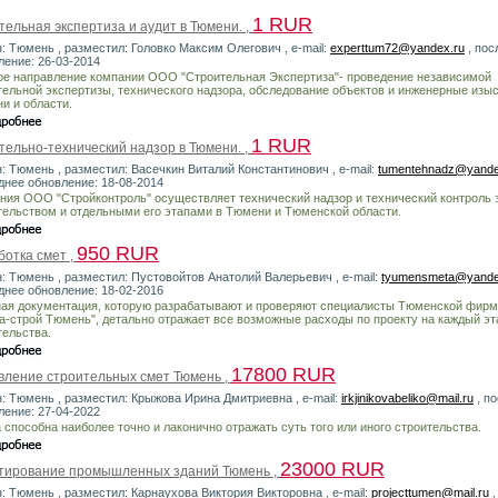
1 RUR
ельная экспертиза и аудит в Тюмени. ,
н: Тюмень , разместил: Головко Максим Олегович , e-mail:
experttum72@yandex.ru
, пос
ление: 26-03-2014
ое направление компании ООО "Строительная Экспертиза"- проведение независимой
тельной экспертизы, технического надзора, обследование объектов и инженерные изыс
и и области.
1 RUR
тельно-технический надзор в Тюмени. ,
н: Тюмень , разместил: Васечкин Виталий Константинович , e-mail:
tumentehnadz@yande
днее обновление: 18-08-2014
ния ООО "Стройконтроль" осуществляет технический надзор и технический контроль 
тельством и отдельными его этапами в Тюмени и Тюменской области.
950 RUR
ботка смет ,
н: Тюмень , разместил: Пустовойтов Анатолий Валерьевич , e-mail:
tyumensmeta@yande
днее обновление: 18-02-2016
ая документация, которую разрабатывают и проверяют специалисты Тюменской фи
а-строй Тюмень", детально отражает все возможные расходы по проекту на каждый эт
тельства.
17800 RUR
вление строительных смет Тюмень ,
н: Тюмень , разместил: Крыжова Ирина Дмитриевна , e-mail:
irkjinikovabeliko@mail.ru
, п
ление: 27-04-2022
 способна наиболее точно и лаконично отражать суть того или иного строительства.
23000 RUR
тирование промышленных зданий Тюмень ,
н: Тюмень , разместил: Карнаухова Виктория Викторовна , e-mail:
projecttumen@mail.ru
,