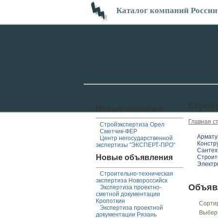
Каталог компаний России
Строи
Новые компании
Главная с
Стройэкспертиза Орел
Сметчик-ФЕР
Армату
Центр негосударственной
Констр
экспертизы "ЭКСПЕРТ-ПРО"
Сантех
Новые объявления
Строит
Электр
Строительно-техническая
экспертиза Новороссийск
Объяв
Экспертиза проектно-
сметной документации
Кропоткин
Сорти
Экспертиза проектной
Выбер
документации Рязань