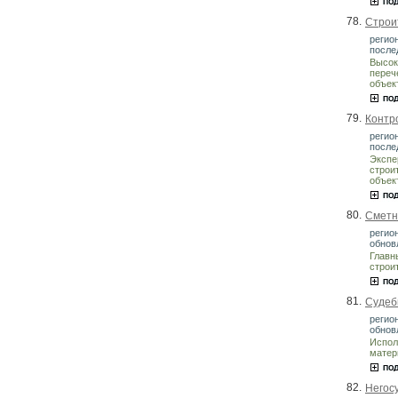
78.
Строи
регио
после
Высок
переч
объек
79.
Контро
регио
после
Экспе
строи
объек
80.
Сметн
регио
обнов
Главн
строи
81.
Судеб
регио
обнов
Испол
матер
82.
Негосу