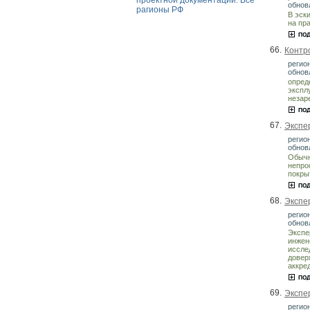
проектной документации. Все
обнов
рагионы РФ
В эск
на пр
66.
Контро
регио
обнов
опред
экспл
незар
67.
Экспе
регио
обнов
Обычн
непро
покры
68.
Экспе
регио
обнов
Экспе
инжен
иссле
довер
аккре
69.
Экспе
регио