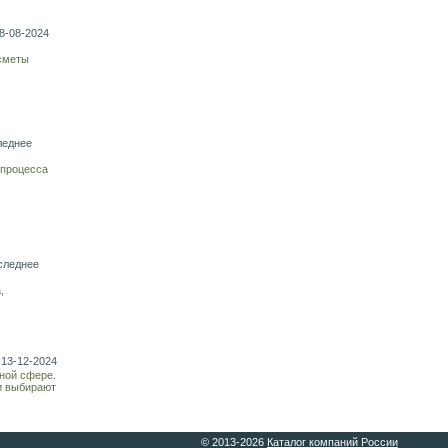
8-08-2024
 сметы
леднее
 процесса
следнее
,
 13-12-2024
ной сфере.
и выбирают
© 2013-
2026
Каталог компаний России