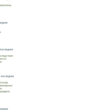
применены
леднее
а
 последнее
вследствие
ности
а.
 последнее
итогам
инженерных
ии
верждено
леднее