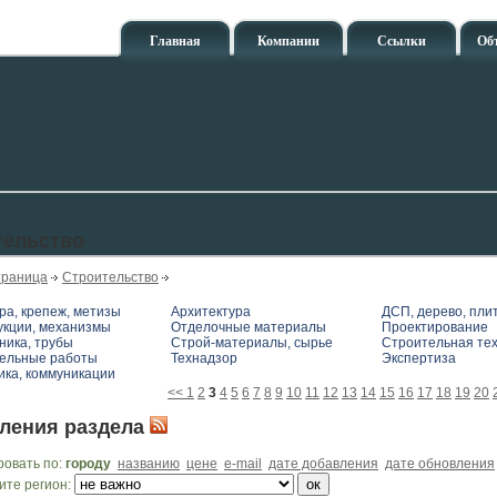
Главная
Компании
Ссылки
Об
тельство
траница
Строительство
ра, крепеж, метизы
Архитектура
ДСП, дерево, пли
укции, механизмы
Отделочные материалы
Проектирование
ника, трубы
Строй-материалы, сырье
Строительная те
ельные работы
Технадзор
Экспертиза
ика, коммуникации
<<
1
2
3
4
5
6
7
8
9
10
11
12
13
14
15
16
17
18
19
20
ления раздела
ровать по:
городу
названию
цене
e-mail
дате добавления
дате обновления
ите регион: