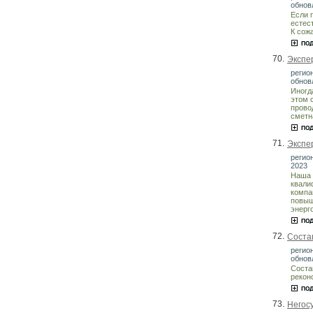
обнов
Если 
естес
К сож
70.
Экспе
регио
обнов
Иногд
этом 
прово
сметн
71.
Экспе
регион
2023
Наша 
квали
компа
повыш
энерг
72.
Соста
регион
обнов
Соста
рекон
73.
Негос