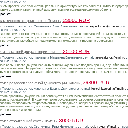
ление: 17-05-2022
изном проекте уже просчитаны реальные архитектурные компоненты, которые будут 
актике создания строительной документации на возведение данного объекта.
23000 RUR
ль качества в строительстве Тюмень ,
н: Тюмень , разместил: Селиванова Алла Алексеевна , e-mail:
expertumen@mail.ru
, пос
ление: 24-05-2022
еление текущего технического состояния строительных сооружений, возможности их
уатации в дальнейшем при оформлении необходимой исполнительной документации н
егистрированные объекты недвижимости, помещения, строения и сооружения;
25000 RUR
ртиза сметной документации Тюмень ,
н: Тюмень , разместил: Курневича Марианна Евгеньевна , e-mail:
largosakstos@mail.ru
,
ление: 07-06-2022
о в большинстве документов есть ошибки, сделанные преднамеренно, случайно или 
фессионализма. Недоработки тянут за собой фатальные последствия: из-за невозмож
ть дополнительные затраты стройка может остановиться, ухудшается качество объект
26300 RUR
ртиза разделов проектной документации Тюмень ,
н: Тюмень , разместил: Курочкина Дарина Дмитриевна , e-mail:
kurochkaloletina@mail.ru
,
ление: 08-06-2022
ртиза проектной документации реализуется с целью выявления соответствий проекта 
ерных исследований. В ходе нее также осуществляется оценка соответствия итогов 
дований требованиям техрегламентов. Проведение экспертизы проектной документац
яется уполномоченному госоргану или юрлицу, чье право на экспертные работы подт
дитационными документами.
8000 RUR
ртиза строительной сметы Тюмень ,
н: Тюмень , разместил: Светличная Рита Николаевна , e-mail:
realstroytum@mail.ru
, пос