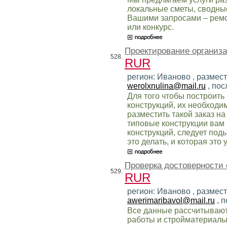
локальные сметы, сводные
Вашими запросами – ремон
или конкурс.
Проектирование организа
528.
RUR
регион: Иваново , размест
werolxnulina@mail.ru
, пос
Для того чтобы построить
конструкций, их необходи
разместить такой заказ н
типовые конструкции вам 
конструкций, следует под
это делать, и которая это 
Проверка достоверности
529.
RUR
регион: Иваново , размес
awerimaribavol@mail.ru
, 
Все данные рассчитывают
работы и стройматериалы