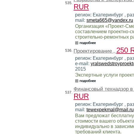
535.
RUR
регион: Екатеринбург , ра
mail:
smeta665@yandex.ru
Организация «Проект-Сме
составлением проектно-с
строительно-ремонтных ра
250 
Проектирование ,
536.
регион: Екатеринбург , р
e-mail:
yralswedstroyproek
2015
Экспертные услуги проект
Финансовый технадзор в 
537.
RUR
регион: Екатеринбург , р
mail:
tewexpekmal@mail.ru
Вам предложат бесплатну
стоимости вашего объекта
индивидуально в зависим
требований клиента.