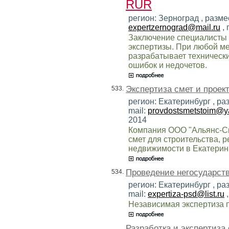
RUR
регион: Зерноград , разме
expertzernograd@mail.ru
, 
Заключение специалисты 
экспертизы. При любой м
разрабатывает технически
ошибок и недочетов.
Экспертиза смет и проект
533.
регион: Екатеринбург , ра
mail:
provdostsmetstoim@y
2014
Компания ООО "Альянс-См
смет для строительства, 
недвижимости в Екатерин
Проведение негосударств
534.
регион: Екатеринбург , ра
mail:
expertiza-psd@list.ru
,
Независимая экспертиза п
Разработка и экспертиза