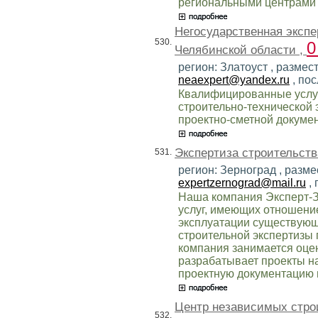
региональными центрами 
Негосударственная экспе
530.
0
Челябинской области ,
регион: Златоуст , размес
neaexpert@yandex.ru
, по
Квалифицированные услуг
строительно-технической
проектно-сметной докуме
Экспертиза строительств
531.
регион: Зерноград , разме
expertzernograd@mail.ru
, 
Наша компания Эксперт-З
услуг, имеющих отношение
эксплуатации существующ
строительной экспертизы 
компания занимается оце
разрабатывает проекты на
проектную документацию 
Центр независимых стро
532.