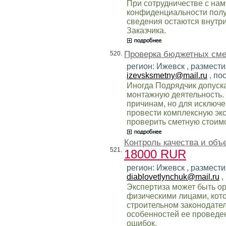
При сотрудничестве с нам
конфиденциальности пол
сведения остаются внутри
Заказчика.
Проверка бюджетных сме
520.
регион: Ижевск , размести
izevsksmetny@mail.ru
, по
Иногда Подрядчик допуск
монтажную деятельность.
причинам, но для исключе
провести комплексную экс
проверить сметную стоим
Контроль качества и объ
521.
18000 RUR
регион: Ижевск , размести
diablovetlynchuk@mail.ru
,
Экспертиза может быть ор
физическими лицами, кот
строительном законодател
особенностей ее проведен
ошибок.