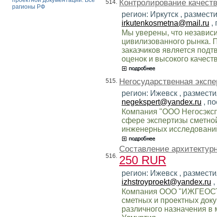
проектной документации. Все
Контролирование качеств
514.
рагионы РФ
регион: Иркутск , размест
irkutenkosmetna@mail.ru
,
Мы уверены, что независи
цивилизованного рынка. 
заказчиков является под
оценок и высокого качест
Негосударственная экспе
515.
регион: Ижевск , размести
negekspert@yandex.ru
, п
Компания "ООО Негосэкспе
сфере экспертизы сметной
инженерных исследований
Составление архитектурн
516.
250 RUR
регион: Ижевск , размести
izhstroyproekt@yandex.ru
,
Компания ООО "ИЖГЕОСТ
сметных и проектных док
различного назначения в 