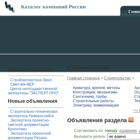
Каталог компаний России
Главн
Строительство
Новые компании
Главная страница
Строительство
Стройэкспертиза Орел
Сметчик-ФЕР
Арматура, крепеж, метизы
Ар
Центр негосударственной
Конструкции, механизмы
От
экспертизы "ЭКСПЕРТ-ПРО"
Сантехника, трубы
Ст
Новые объявления
Строительные работы
Те
Электрика, коммуникации
<<
Строительно-техническая
экспертиза Новороссийск
Объявления раздела
Экспертиза проектно-
сметной документации
Кропоткин
Сортировать по:
городу
названию
Экспертиза проектной
Выберите регион:
документации Рязань