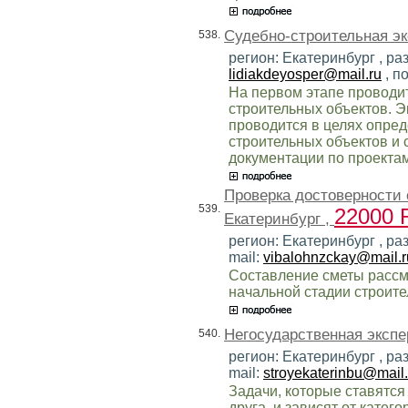
Судебно-строительная эк
538.
регион: Екатеринбург , ра
lidiakdeyosper@mail.ru
, п
На первом этапе проводи
строительных объектов. Э
проводится в целях опред
строительных объектов и
документации по проектам
Проверка достоверности 
539.
22000
Екатеринбург ,
регион: Екатеринбург , ра
mail:
vibalohnzckay@mail.r
Составление сметы рассм
начальной стадии строите
Негосударственная экспе
540.
регион: Екатеринбург , ра
mail:
stroyekaterinbu@mail.
Задачи, которые ставятся 
друга, и зависят от катег