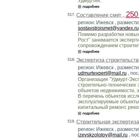
Удмуртия.
250
Составление смет ,
517.
регион: Ижевск , размести
sostavstroismet@yandex.ru
Помимо разработки новых
Рост" занимается экспер
сопровождением строител
Экспертиза строительств
518.
регион: Ижевск , размести
udmurtexpert@mail.ru
, по
Организация "Удмурт-Экс
строительно-технических 
объектов недвижимости, э
В перечень объектов иссл
эксплуатируемые объекты,
капитальный ремонт, реко
Строительная экспертиза
519.
регион: Ижевск , размести
izevskzolotoy@mail.ru
, по