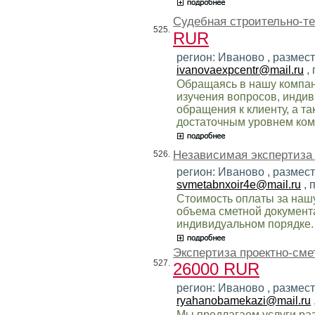
Судебная строительно-те
525.
RUR
регион: Иваново , размест
ivanovaexpcentr@mail.ru
,
Обращаясь в нашу компан
изучения вопросов, инди
обращения к клиенту, а т
достаточным уровнем ком
Независимая экспертиза
526.
регион: Иваново , размес
svmetabnxoir4e@mail.ru
, 
Стоимость оплаты за нашу
объема сметной документа
индивидуальном порядке.
Экспертиза проектно-сме
527.
26000 RUR
регион: Иваново , размест
ryahanobamekazi@mail.ru
Мы предлагаем услуги раз