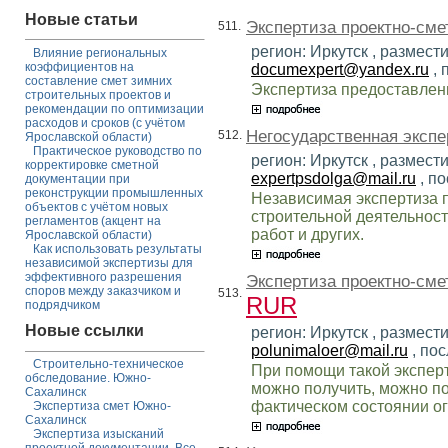
Новые статьи
Экспертиза проектно-сме
511.
регион: Иркутск , размест
Влияние региональных
коэффициентов на
documexpert@yandex.ru
, 
составление смет зимних
Экспертиза предоставлен
строительных проектов и
рекомендации по оптимизации
расходов и сроков (с учётом
Негосударственная экспе
512.
Ярославской области)
Практическое руководство по
регион: Иркутск , размест
корректировке сметной
expertpsdolga@mail.ru
, п
документации при
реконструкции промышленных
Независимая экспертиза п
объектов с учётом новых
строительной деятельност
регламентов (акцент на
работ и других.
Ярославской области)
Как использовать результаты
независимой экспертизы для
эффективного разрешения
Экспертиза проектно-сме
споров между заказчиком и
513.
RUR
подрядчиком
Новые ссылки
регион: Иркутск , размест
polunimaloer@mail.ru
, по
Строительно-техническое
При помощи такой экспер
обследование. Южно-
можно получить, можно п
Сахалинск
фактическом состоянии о
Экспертиза смет Южно-
Сахалинск
Экспертиза изысканий