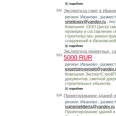
Экспертиза смет в Иванов
522.
регион: Иваново , размест
smetexpiv@yandex.ru
, по
Компания -ООО Центр сме
проверку и составление с
строительство, реконстру
сооружений в Ивановской
Экспертиза проектных, с
523.
5000 RUR
регион: Иваново , размест
expertstroyproekt@yandex.
Компания ЭкспертСтройПр
документов, сметной доку
строительных объектов.
Проектирование зданий 
524.
регион: Иваново , размес
ivanproektterra@yandex.ru
Проектирование зданий и