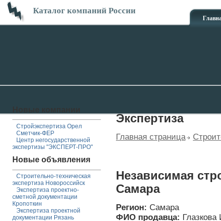
Каталог компаний России
Главн
Новые компании
Экспертиза
Стройэкспертиза Орел
Сметчик-ФЕР
Главная страница
Строит
Центр негосударственной
экспертизы "ЭКСПЕРТ-ПРО"
Новые объявления
Независимая стр
Строительно-техническая
экспертиза Новороссийск
Самара
Экспертиза проектно-
сметной документации
Кропоткин
Регион:
Самара
Экспертиза проектной
ФИО продавца:
Глазкова 
документации Рязань