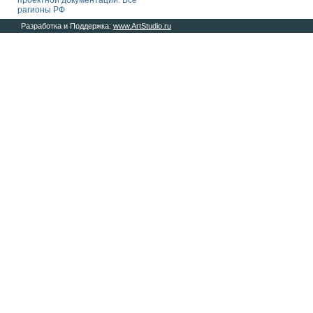
проектной документации. Все
рагионы РФ
Разработка и Поддержка:
www.ArtStudio.ru