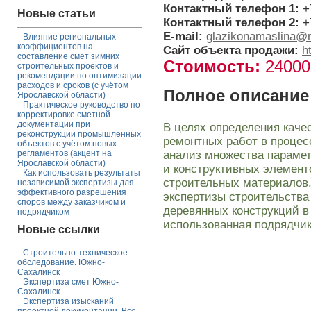
Контактный телефон 1:
+
Новые статьи
Контактный телефон 2:
+
E-mail:
glazikonamaslina@m
Влияние региональных
коэффициентов на
Сайт объекта продажи:
h
составление смет зимних
Стоимость:
2400
строительных проектов и
рекомендации по оптимизации
расходов и сроков (с учётом
Полное описание
Ярославской области)
Практическое руководство по
корректировке сметной
документации при
В целях определения каче
реконструкции промышленных
ремонтных работ в процес
объектов с учётом новых
анализ множества парамет
регламентов (акцент на
Ярославской области)
и конструктивных элемент
Как использовать результаты
строительных материалов.
независимой экспертизы для
эффективного разрешения
экспертизы строительства
споров между заказчиком и
деревянных конструкций в
подрядчиком
использованная подрядчи
Новые ссылки
Строительно-техническое
обследование. Южно-
Сахалинск
Экспертиза смет Южно-
Сахалинск
Экспертиза изысканий