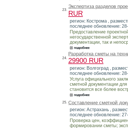
Экспертиза разделов про
23.
RUR
регион: Кострома , размести
последнее обновление: 28
Предоставление проектной
негосударственной экспер
документации, так и непос
Разработка сметы на техн
24.
29900 RUR
регион: Волгоград , размест
последнее обновление: 28
Услуга официального закл
сметной документации для
становится все более вост
Составление сметной док
25.
регион: Астрахань , размест
последнее обновление: 27
Проверка цен, коэффициен
формировании сметы; эксп