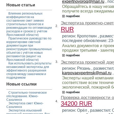
expertnovoroq@mail.ru
, по
Новые статьи
Обращайтесь в нашу незав
получите всегда ожидаемый
Влияние региональных
коэффициентов на
составление смет зимних
Экспертиза проектно-смет
строительных проектов и
2.
RUR
рекомендации по оптимизации
расходов и сроков (с учётом
Ярославской области)
регион: Кропоткин , размест
Практическое руководство по
последнее обновление: 23
корректировке сметной
Анализ документов и проек
документации при
реконструкции промышленных
продажи третьими - заинт
объектов с учётом новых
регламентов (акцент на
Ярославской области)
Экспертиза проектной док
3.
Как использовать результаты
независимой экспертизы для
регион: Рязань , разместил
эффективного разрешения
karpovaexpertmsk@mail.ru
,
споров между заказчиком и
Эксперты нашей компании 
подрядчиком
соответствие всем техниче
Новые ссылки
экологической, пожарной бе
Строительно-техническое
обследование. Южно-
Проверка достоверности 
Сахалинск
4.
34200 RUR
Экспертиза смет Южно-
Сахалинск
регион: Орёл , разместил: 
Экспертиза изысканий