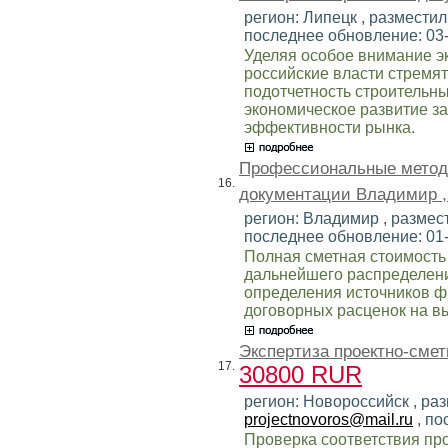
регион: Липецк , разместил
последнее обновление: 03
Уделяя особое внимание э
российские власти стремят
подотчетность строительны
экономическое развитие з
эффективности рынка.
Профессиональные методы
16.
документации Владимир 
регион: Владимир , размест
последнее обновление: 01
Полная сметная стоимость
дальнейшего распределени
определения источников ф
договорных расценок на 
Экспертиза проектно-смет
17.
30800 RUR
регион: Новороссийск , раз
projectnovoros@mail.ru
, по
Проверка соответствия пр