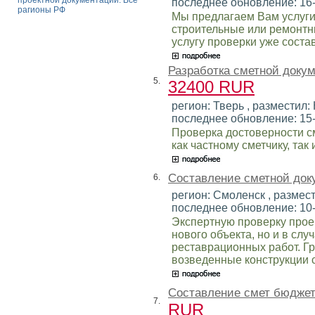
проектной документации. Все
последнее обновление: 16
рагионы РФ
Мы предлагаем Вам услуги
строительные или ремонтн
услугу проверки уже соста
Разработка сметной докум
5.
32400 RUR
регион: Тверь , разместил: 
последнее обновление: 15
Проверка достоверности с
как частному сметчику, так
Составление сметной док
6.
регион: Смоленск , размест
последнее обновление: 10
Экспертную проверку прое
нового объекта, но и в сл
реставрационных работ. Г
возведенные конструкции с
Составление смет бюдже
7.
RUR