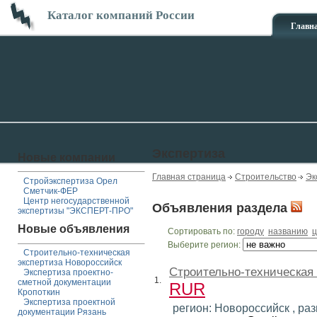
Каталог компаний России
Главн
Экспертиза
Новые компании
Главная страница
Строительство
Эк
Стройэкспертиза Орел
Сметчик-ФЕР
Центр негосударственной
Объявления раздела
экспертизы "ЭКСПЕРТ-ПРО"
Новые объявления
Сортировать по:
городу
названию
ц
Выберите регион:
Строительно-техническая
экспертиза Новороссийск
Строительно-техническая
Экспертиза проектно-
1.
сметной документации
RUR
Кропоткин
Экспертиза проектной
регион: Новороссийск , разм
документации Рязань