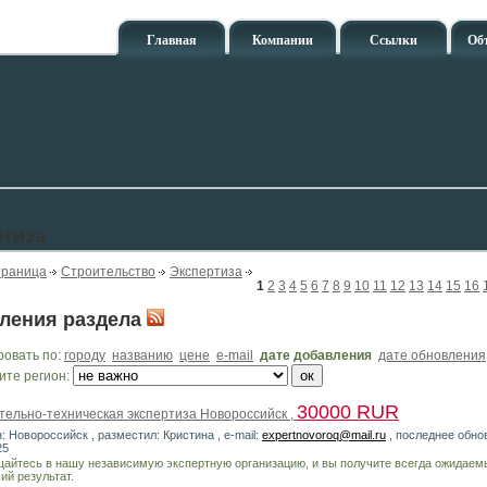
Главная
Компании
Ссылки
Об
ртиза
траница
Строительство
Экспертиза
1
2
3
4
5
6
7
8
9
10
11
12
13
14
15
16
ления раздела
ровать по:
городу
названию
цене
e-mail
дате добавления
дате обновления
ите регион:
30000 RUR
тельно-техническая экспертиза Новороссийск ,
: Новороссийск , разместил: Кристина , e-mail:
expertnovoroq@mail.ru
, последнее обно
25
айтесь в нашу независимую экспертную организацию, и вы получите всегда ожидаем
ий результат.