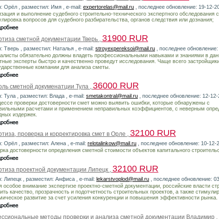
: Орёл , разместил: Имя , e-mail:
expertorelas@mail.ru
, последнее обновление: 19-12-2
изация и выполнение судебного строительно-технического экспертного обследования с
лировка вопросов для судебного разбирательства, органов следствия или дознания;
31900 RUR
ртиза сметной документации Тверь ,
: Тверь , разместил: Наталья , e-mail:
stroyexpereksoi@mail.ru
, последнее обновление:
алисты обязательно должны владеть профессиональными навыками и знаниями в дан
тные эксперты быстро и качественно проведут исследования. Чаще всего застройщик
ударственные компании для анализа сметы.
36000 RUR
оль сметной докуменатции Тула ,
: Тула , разместил: Влада , e-mail:
smetakontral@mail.ru
, последнее обновление: 12-12-
цессе проверки достоверности смет можно выявить ошибки, которые обнаружены с
вильными расчетами и применением неправильных коэффициентов, с неверным опр
дных издержек.
32100 RUR
тиза, проверка и корректировка смет в Орле ,
: Орёл , разместил: Алена , e-mail:
relotalinkow@mail.ru
, последнее обновление: 10-12-
рка достоверности определения сметной стоимости объектов капитального строительс
32100 RUR
ртиза проектной документации Липецк ,
: Липецк , разместил: Анфиса , e-mail:
lekarstvoplod@mail.ru
, последнее обновление: 0
я особое внимание экспертизе проектно-сметной документации, российские власти ст
ить качество, прозрачность и подотчетность строительных проектов, а также стимули
мическое развитие за счет усиления конкуренции и повышения эффективности рынка.
ссиональные методы проверки и анализа сметной документации Владимир ,