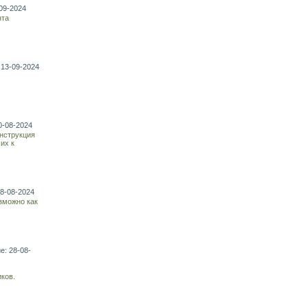
09-2024
нта
 13-09-2024
0-08-2024
онструкция
их к
28-08-2024
зможно как
е: 28-08-
ков.