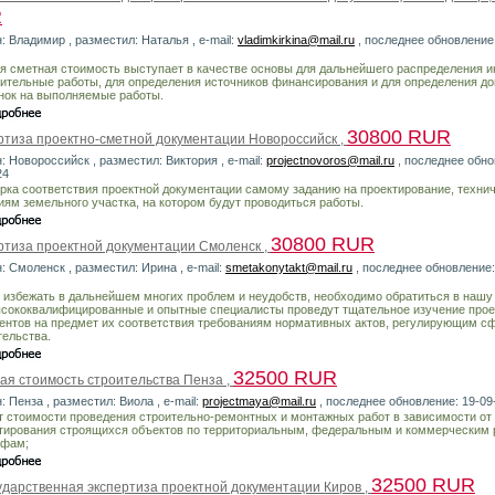
R
: Владимир , разместил: Наталья , e-mail:
vladimkirkina@mail.ru
, последнее обновление:
я сметная стоимость выступает в качестве основы для дальнейшего распределения и
оительные работы, для определения источников финансирования и для определения д
нок на выполняемые работы.
30800 RUR
ртиза проектно-сметной документации Новороссийск ,
: Новороссийск , разместил: Виктория , e-mail:
projectnovoros@mail.ru
, последнее обно
24
рка соответствия проектной документации самому заданию на проектирование, техни
иям земельного участка, на котором будут проводиться работы.
30800 RUR
ртиза проектной документации Смоленск ,
: Смоленск , разместил: Ирина , e-mail:
smetakonytakt@mail.ru
, последнее обновление:
 избежать в дальнейшем многих проблем и неудобств, необходимо обратиться в нашу
ысококвалифицированные и опытные специалисты проведут тщательное изучение про
ентов на предмет их соответствия требованиям нормативных актов, регулирующим с
тельства.
32500 RUR
ая стоимость строительства Пенза ,
: Пенза , разместил: Виола , e-mail:
projectmaya@mail.ru
, последнее обновление: 19-09
т стоимости проведения строительно-ремонтных и монтажных работ в зависимости от
тирования строящихся объектов по территориальным, федеральным и коммерческим
ифам;
32500 RUR
ударственная экспертиза проектной документации Киров ,