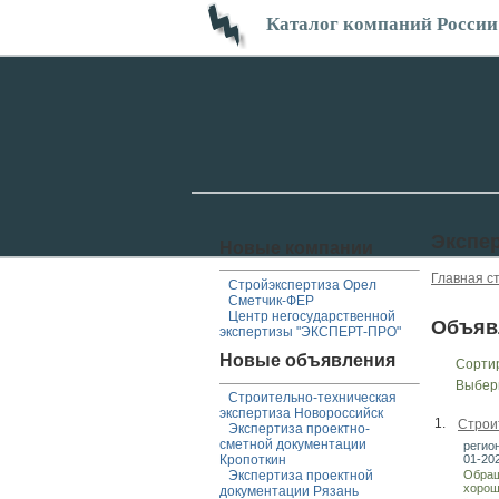
Каталог компаний России
Экспе
Новые компании
Главная с
Стройэкспертиза Орел
Сметчик-ФЕР
Центр негосударственной
Объяв
экспертизы "ЭКСПЕРТ-ПРО"
Новые объявления
Сорти
Выбер
Строительно-техническая
экспертиза Новороссийск
1.
Строи
Экспертиза проектно-
сметной документации
регион
01-20
Кропоткин
Обращ
Экспертиза проектной
хорош
документации Рязань