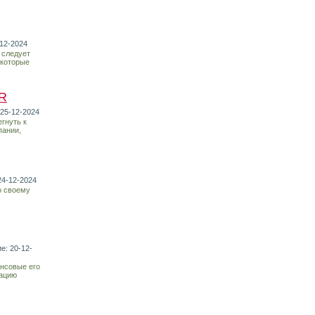
-12-2024
 следует
 которые
R
 25-12-2024
гнуть к
пании,
24-12-2024
о своему
е: 20-12-
ансовые его
зацию