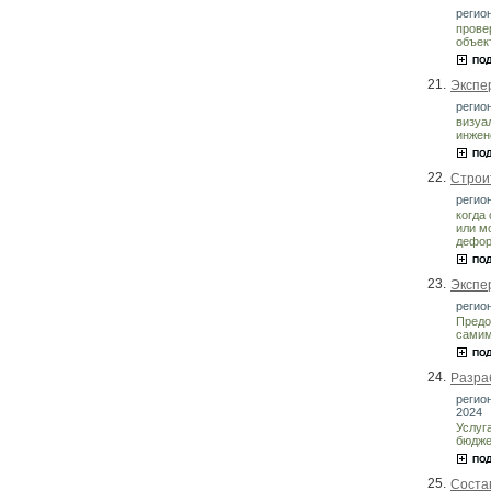
регион
прове
объек
21.
Экспе
регион
визуа
инжен
22.
Строи
регион
когда
или м
дефор
23.
Экспе
регион
Предо
самим
24.
Разра
регион
2024
Услуг
бюдже
25.
Соста