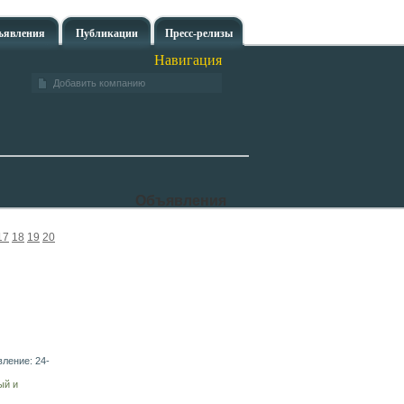
ъявления
Публикации
Пресс-релизы
Навигация
Добавить компанию
Объявления
17
18
19
20
вление: 24-
ый и