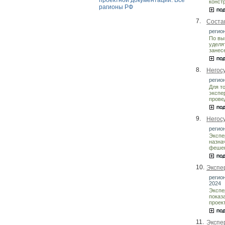
проектной документации. Все
конст
рагионы РФ
7.
Соста
регион
По вы
уделя
занес
8.
Негос
регион
Для т
экспе
прове
9.
Негос
регион
Экспе
назна
фешен
10.
Экспе
регион
2024
Экспе
показ
проек
11.
Экспе