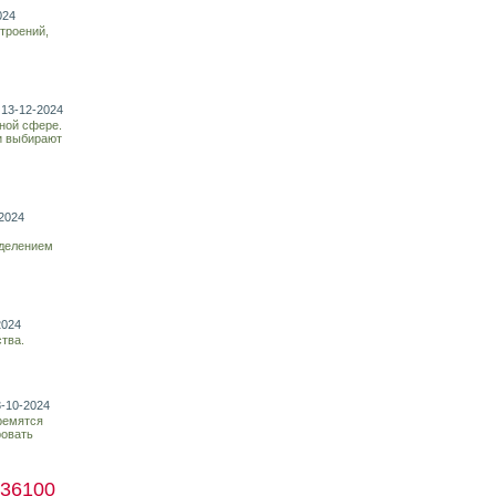
024
троений,
 13-12-2024
ной сфере.
и выбирают
2024
еделением
2024
тва.
3-10-2024
ремятся
ровать
36100