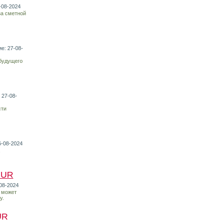
-08-2024
за сметной
е: 27-08-
 будущего
 27-08-
сти
6-08-2024
,
RUR
08-2024
 может
у.
UR