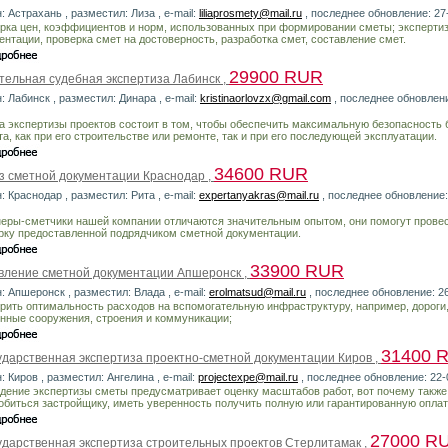
: Астрахань , разместил: Лиза , e-mail:
liliaprosmety@mail.ru
, последнее обновление: 27
рка цен, коэффициентов и норм, использованных при формировании сметы; эксперти
ентации, проверка смет на достоверность, разработка смет, составление смет.
29900 RUR
тельная судебная экспертиза Лабинск ,
: Лабинск , разместил: Динара , e-mail:
kristinaorlovzx@gmail.com
, последнее обновлени
а экспертизы проектов состоит в том, чтобы обеспечить максимальную безопасность
та, как при его строительстве или ремонте, так и при его последующей эксплуатации.
34600 RUR
з сметной документации Краснодар ,
: Краснодар , разместил: Рита , e-mail:
expertanyakras@mail.ru
, последнее обновление:
еры-сметчики нашей компании отличаются значительным опытом, они помогут прове
рку предоставленной подрядчиком сметной документации.
33900 RUR
вление сметной документации Апшеронск ,
: Апшеронск , разместил: Влада , e-mail:
erolmatsud@mail.ru
, последнее обновление: 2
рить оптимальность расходов на вспомогательную инфраструктуру, например, дороги
нные сооружения, строения и коммуникации;
31400 
ударственная экспертиза проектно-сметной документации Киров ,
: Киров , разместил: Ангелина , e-mail:
projectexpe@mail.ru
, последнее обновление: 22-
дение экспертизы сметы предусматривает оценку масштабов работ, вот почему также
обиться застройщику, иметь уверенность получить полную или гарантированную оплат
27000 R
ударственная экспертиза строительных проектов Стерлитамак ,