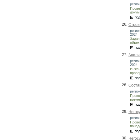
регион
Прове
докум
26.
Строи
регион
2024
Задач
объек
27.
Анали
регион
2024
Инжен
прове
28.
Соста
регион
Прове
време
29.
Негос
регион
Прове
понад
30.
Негос