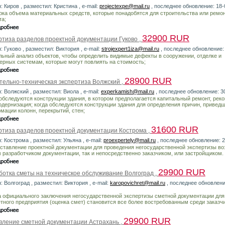
: Киров , разместил: Кристина , e-mail:
projectexpe@mail.ru
, последнее обновление: 18-
рка объема материальных средств, которые понадобятся для строительства или ремо
та;
32900 RUR
ртиза разделов проектной документации Гуково ,
: Гуково , разместил: Виктория , e-mail:
strojexpert1iza@mail.ru
, последнее обновление:
льный анализ объектов, чтобы определить видимые дефекты в сооружении, отделке и
ерных системам, которые могут повлиять на стоимость;
28900 RUR
тельно-техническая экспертиза Волжский ,
: Волжский , разместил: Виола , e-mail:
experkamish@mail.ru
, последнее обновление: 3
 обследуются конструкции здания, в котором предполагается капитальный ремонт, рек
одернизация; когда обследуются конструкции здания для определения причин, приведш
мации колонн, перекрытий, стен;
31600 RUR
ртиза разделов проектной документации Кострома ,
: Кострома , разместил: Ульяна , e-mail:
proexpertely@mail.ru
, последнее обновление: 
ставление проектной документации для проведения негосударственной экспертизы во
 разработчиком документации, так и непосредственно заказчиком, или застройщиком.
29900 RUR
ботка сметы на техническое обслуживание Волгоград ,
: Волгоград , разместил: Виктория , e-mail:
karopovichret@mail.ru
, последнее обновлени
а официального заключения негосударственной экспертизы сметной документации для
тного предприятия (оценка смет) становится все более востребованным среди заказчи
29900 RUR
вление сметной документации Астрахань ,