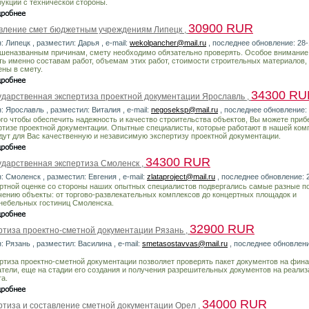
рукции с технической стороны.
30900 RUR
вление смет бюджетным учреждениям Липецк ,
: Липецк , разместил: Дарья , e-mail:
wekolpancher@mail.ru
, последнее обновление: 28
шеназванным причинам, смету необходимо обязательно проверять. Особое внимание
ть именно составам работ, объемам этих работ, стоимости строительных материалов,
ены в смету.
34300 RU
ударственная экспертиза проектной документации Ярославль ,
: Ярославль , разместил: Виталия , e-mail:
negoseksp@mail.ru
, последнее обновление:
ого чтобы обеспечить надежность и качество строительства объектов, Вы можете прибе
ртизе проектной документации. Опытные специалисты, которые работают в нашей ком
дут для Вас качественную и независимую экспертизу проектной документации.
34300 RUR
ударственная экспертиза Смоленск ,
: Смоленск , разместил: Евгения , e-mail:
zlataproject@mail.ru
, последнее обновление: 
ртной оценке со стороны наших опытных специалистов подвергались самые разные п
чению объекты: от торгово-развлекательных комплексов до концертных площадок и
ебельных гостиниц Смоленска.
32900 RUR
ртиза проектно-сметной документации Рязань ,
: Рязань , разместил: Василина , e-mail:
smetasostavvas@mail.ru
, последнее обновлени
ртиза проектно-сметной документации позволяет проверять пакет документов на фин
атели, еще на стадии его создания и получения разрешительных документов на реали
та.
34000 RUR
ртиза и составление сметной документации Орел ,