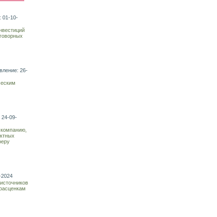
 01-10-
нвестиций
оговорных
вление: 26-
ческим
 24-09-
 компанию,
ектных
феру
-2024
 источников
 расценкам