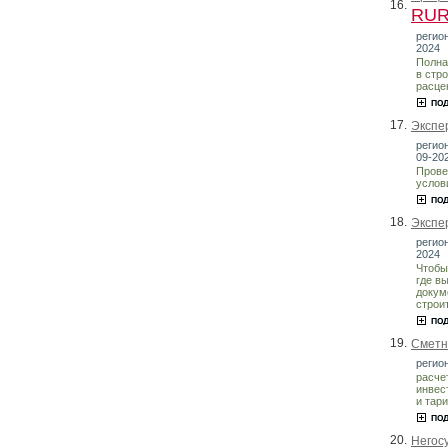
16.
RU
регион
2024
Полна
в стр
расце
17.
Экспе
регион
09-20
Прове
услов
18.
Экспе
регион
2024
Чтобы
где в
докум
строи
19.
Сметн
регион
расче
инвес
и тар
20.
Негос