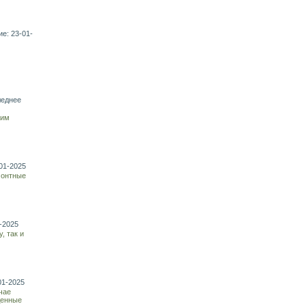
е: 23-01-
леднее
ким
01-2025
монтные
-2025
, так и
01-2025
чае
денные