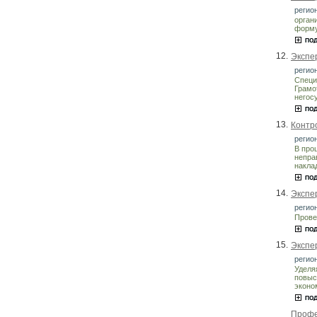
регион
орган
форму
12.
Экспе
регион
Специ
Грамо
негос
13.
Контр
регион
В про
непра
накла
14.
Экспер
регион
Прове
15.
Экспе
регион
Уделя
повыс
эконо
Профе