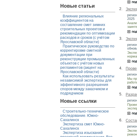
Новые статьи
2.
Экспе
регион
Влияние региональных
2025
коэффициентов на
Анали
составление смет зимних
заинт
строительных проектов и
рекомендации по оптимизации
расходов и сроков (с учётом
3.
Экспе
Ярославской области)
регион
Практическое руководство по
обнов
корректировке сметной
Экспе
документации при
норма
реконструкции промышленных
объектов с учётом новых
регламентов (акцент на
4.
Прове
Ярославской области)
регион
Как использовать результаты
Мы пр
независимой экспертизы для
работ
эффективного разрешения
споров между заказчиком и
подрядчиком
5.
Разра
регион
Новые ссылки
Прове
экспе
Строительно-техническое
обследование. Южно-
Сахалинск
6.
Соста
Экспертиза смет Южно-
регион
Сахалинск
Экспе
Экспертиза изысканий
ремон