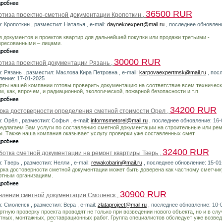
36500 RUR
ртиза проектно-сметной документации Кропоткин ,
: Кропоткин , разместил: Наталья , e-mail:
daynekoexpert@mail.ru
, последнее обновлени
з документов и проектов квартир для дальнейшей покупки или продажи третьими -
ересованными – лицами.
30000 RUR
ртиза проектной документации Рязань ,
: Рязань , разместил: Маслова Кира Петровна , e-mail:
karpovaexpertmsk@mail.ru
, пос
ление: 17-01-2025
рты нашей компании готовы проверить документацию на соответствие всем техничес
м, как, впрочем, и радиационной, экологической, пожарной безопасности и т.п.
34200 RUR
рка достоверности определения сметной стоимости Орел ,
: Орёл , разместил: Софья , e-mail:
informsmetorel@mail.ru
, последнее обновление: 16-
едлагаем Вам услуги по составлению сметной документации на строительные или ре
ы. Также наша компания оказывает услугу проверки уже составленных смет.
32400 RUR
ботка сметной документации на ремонт квартиры Тверь ,
: Тверь , разместил: Нелли , e-mail:
rewakobarin@mail.ru
, последнее обновление: 15-01
рка достоверности сметной документации может быть доверена как частному сметчику
ртным организациям.
30900 RUR
вление сметной документации Смоленск ,
: Смоленск , разместил: Вера , e-mail:
zlataproject@mail.ru
, последнее обновление: 10-
ртную проверку проекта проводят не только при возведении нового объекта, но и в слу
тных, монтажных, реставрационных работ. Группа специалистов обследует уже возве