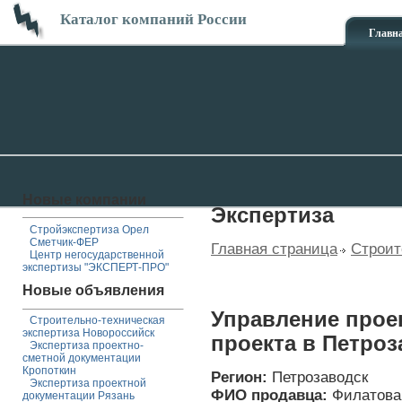
Каталог компаний России
Главн
Новые компании
Экспертиза
Стройэкспертиза Орел
Сметчик-ФЕР
Главная страница
Строит
Центр негосударственной
экспертизы "ЭКСПЕРТ-ПРО"
Новые объявления
Управление прое
Строительно-техническая
экспертиза Новороссийск
проекта в Петроз
Экспертиза проектно-
сметной документации
Кропоткин
Регион:
Петрозаводск
Экспертиза проектной
ФИО продавца:
Филатова
документации Рязань