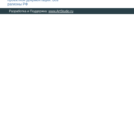
проектной документации. Все
рагионы РФ
Разработка и Поддержка:
www.ArtStudio.ru