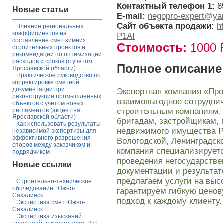
Контактный телефон 1:
8
Новые статьи
E-mail:
negopro-expert@ya
Сайт объекта продажи:
h
Влияние региональных
коэффициентов на
P1AI
составление смет зимних
Стоимость:
1000
строительных проектов и
рекомендации по оптимизации
расходов и сроков (с учётом
Полное описание
Ярославской области)
Практическое руководство по
корректировке сметной
документации при
Экспертная компания «Про
реконструкции промышленных
взаимовыгодное сотрудни
объектов с учётом новых
строительным компаниям,
регламентов (акцент на
Ярославской области)
бригадам, застройщикам,
Как использовать результаты
недвижимого имущества Ре
независимой экспертизы для
эффективного разрешения
Вологодской, Ленинградск
споров между заказчиком и
компания специализируетс
подрядчиком
проведения негосударстве
Новые ссылки
документации и результа
предлагаем услуги на выс
Строительно-техническое
обследование. Южно-
гарантируем гибкую цено
Сахалинск
подход к каждому клиенту.
Экспертиза смет Южно-
Сахалинск
Экспертиза изысканий