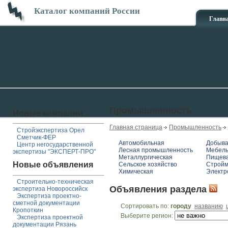
Каталог компаний России
Главн
Промышленность
Новые компании
Главная страница
Промышленность
Стройэкспертиза Орел
Сметчик-ФЕР
Автомобильная
Добыв
Центр негосударственной
Лесная промышленность
Мебел
экспертизы "ЭКСПЕРТ-ПРО"
Металлургическая
Пищева
Новые объявления
Сельское хозяйство
Стройм
Химическая
Электр
Строительно-техническая
Объявления раздела
экспертиза Новороссийск
Экспертиза проектно-
сметной документации
Сортировать по:
городу
названию
Кропоткин
Выберите регион:
Экспертиза проектной
документации Рязань