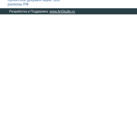
проектной документации. Все
рагионы РФ
Разработка и Поддержка:
www.ArtStudio.ru