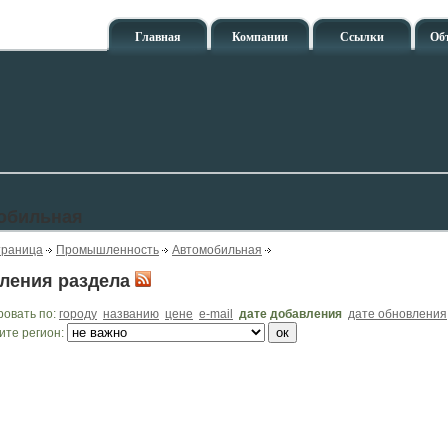
Главная
Компании
Ссылки
Об
обильная
траница
Промышленность
Автомобильная
ления раздела
ровать по:
городу
названию
цене
e-mail
дате добавления
дате обновления
ите регион: