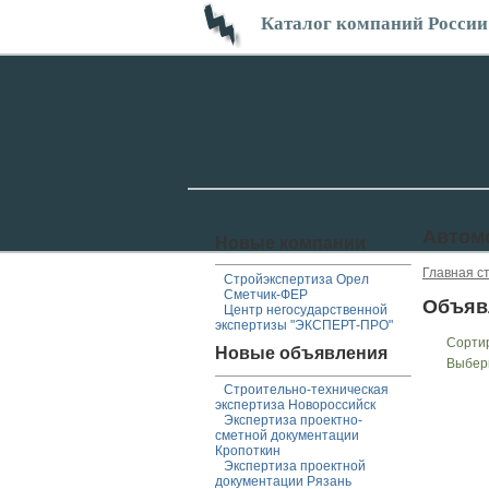
Каталог компаний России
Автом
Новые компании
Главная с
Стройэкспертиза Орел
Сметчик-ФЕР
Объяв
Центр негосударственной
экспертизы "ЭКСПЕРТ-ПРО"
Сорти
Новые объявления
Выбер
Строительно-техническая
экспертиза Новороссийск
Экспертиза проектно-
сметной документации
Кропоткин
Экспертиза проектной
документации Рязань