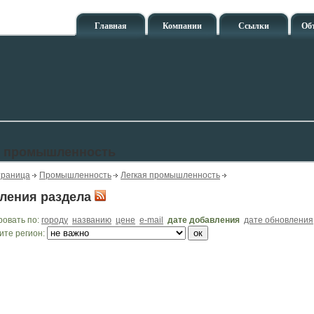
Главная
Компании
Ссылки
Об
я промышленность
траница
Промышленность
Легкая промышленность
ления раздела
ровать по:
городу
названию
цене
e-mail
дате добавления
дате обновления
ите регион: