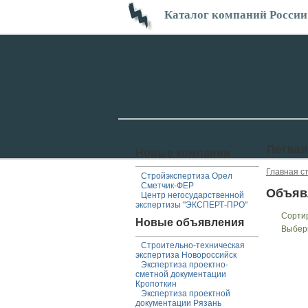
Каталог компаний России
Легка
Новые компании
Главная с
Стройэкспертиза Орел
Сметчик-ФЕР
Объяв
Центр негосударственной
экспертизы "ЭКСПЕРТ-ПРО"
Сорти
Новые объявления
Выбер
Строительно-техническая
экспертиза Новороссийск
Экспертиза проектно-
сметной документации
Кропоткин
Экспертиза проектной
документации Рязань