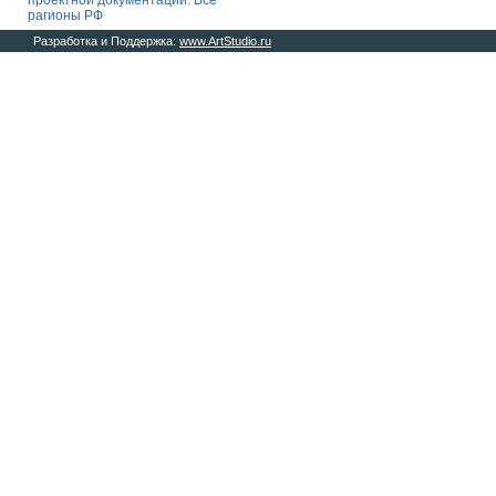
проектной документации. Все
рагионы РФ
Разработка и Поддержка:
www.ArtStudio.ru