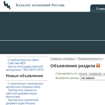
Каталог компаний России
Главн
Лесная промышленность
Новые компании
Главная страница
Промышленность
Стройэкспертиза Орел
Сметчик-ФЕР
Объявления раздела
Центр негосударственной
экспертизы "ЭКСПЕРТ-ПРО"
Сортировать по:
городу
названию
ц
Новые объявления
Выберите регион:
Строительно-техническая
экспертиза Новороссийск
Экспертиза проектно-
сметной документации
Кропоткин
Экспертиза проектной
документации Рязань