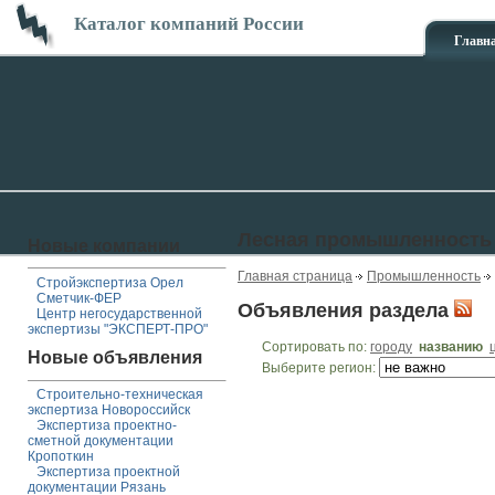
Каталог компаний России
Главн
Лесная промышленность
Новые компании
Главная страница
Промышленность
Стройэкспертиза Орел
Сметчик-ФЕР
Объявления раздела
Центр негосударственной
экспертизы "ЭКСПЕРТ-ПРО"
Сортировать по:
городу
названию
Новые объявления
Выберите регион:
Строительно-техническая
экспертиза Новороссийск
Экспертиза проектно-
сметной документации
Кропоткин
Экспертиза проектной
документации Рязань