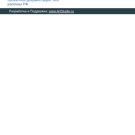
проектной документации. Все
рагионы РФ
Разработка и Поддержка:
www.ArtStudio.ru