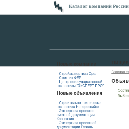
Каталог компаний России
Пищев
Новые компании
Главная с
Стройэкспертиза Орел
Сметчик-ФЕР
Объяв
Центр негосударственной
экспертизы "ЭКСПЕРТ-ПРО"
Сорти
Новые объявления
Выбер
Строительно-техническая
экспертиза Новороссийск
Экспертиза проектно-
сметной документации
Кропоткин
Экспертиза проектной
документации Рязань