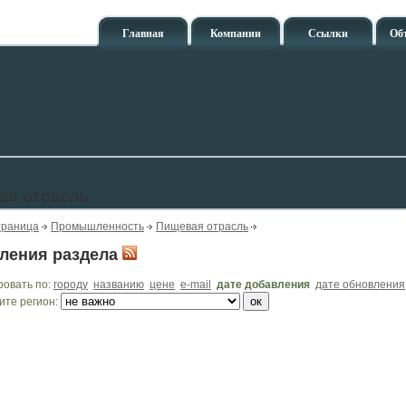
Главная
Компании
Ссылки
Об
ая отрасль
траница
Промышленность
Пищевая отрасль
ления раздела
ровать по:
городу
названию
цене
e-mail
дате добавления
дате обновления
ите регион: