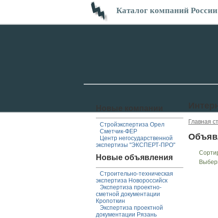
Каталог компаний России
Интерн
Новые компании
Главная с
Стройэкспертиза Орел
Сметчик-ФЕР
Объяв
Центр негосударственной
экспертизы "ЭКСПЕРТ-ПРО"
Сорти
Новые объявления
Выбер
Строительно-техническая
экспертиза Новороссийск
Экспертиза проектно-
сметной документации
Кропоткин
Экспертиза проектной
документации Рязань