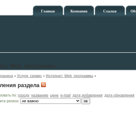
Главная
Компании
Ссылки
Об
ет, Web, программы
траница
Услуги, сервис
Интернет, Web, программы
ления раздела
ровать по:
городу
названию
цене
e-mail
дате добавления
дате обновления
ите регион: