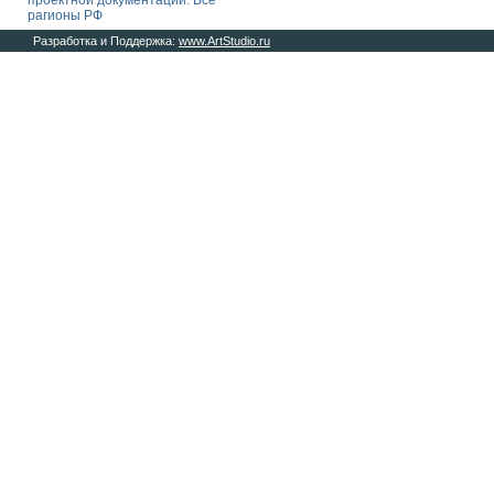
проектной документации. Все
рагионы РФ
Разработка и Поддержка:
www.ArtStudio.ru