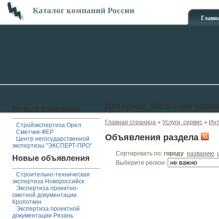
Каталог компаний России
Главн
Интернет, Web, програм
Новые компании
Главная страница
Услуги, сервис
Инт
Стройэкспертиза Орел
Сметчик-ФЕР
Объявления раздела
Центр негосударственной
экспертизы "ЭКСПЕРТ-ПРО"
Сортировать по:
городу
названию
Новые объявления
Выберите регион:
Строительно-техническая
экспертиза Новороссийск
Экспертиза проектно-
сметной документации
Кропоткин
Экспертиза проектной
документации Рязань