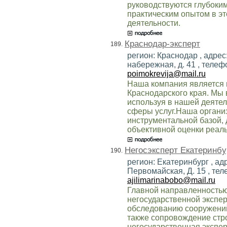
руководствуются глубоки
практическим опытом в эт
деятельности.
Краснодар-эксперт
189.
регион: Краснодар , адрес
набережная, д. 41 , телефо
poimokrevija@mail.ru
Наша компания является
Краснодарского края. Мы 
используя в нашей деяте
сферы услуг.Наша органи
инструментальной базой, 
объективной оценки реаль
Негосэксперт Екатеринбу
190.
регион: Екатеринбург , адр
Первомайская, Д. 15 , теле
ajilimarinabobo@mail.ru
Главной направленностью
негосударственной экспер
обследованию сооружений 
также сопровождение стр
негосударственная экспер