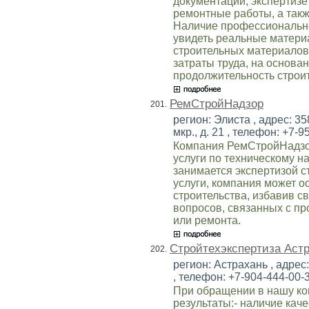
документации, экспертизе
ремонтные работы, а такж
Наличие профессионально
увидеть реальные матери
строительных материалов
затраты труда, на основа
продолжительность строи
РемСтройНадзор
201.
регион: Элиста , адрес: 35
мкр., д. 21 , телефон: +7-9
Компания РемСтройНадзор
услуги по техническому на
занимается экспертизой с
услуги, компания может о
строительства, избавив с
вопросов, связанных с пр
или ремонта.
Стройтехэкспертиза Аст
202.
регион: Астрахань , адрес:
, телефон: +7-904-444-00-3
При обращении в нашу к
результаты:- наличие кач