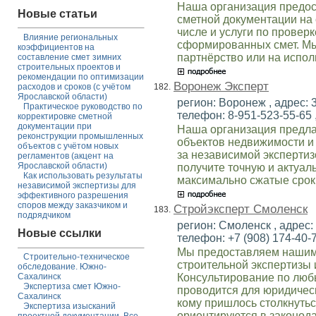
Наша организация предос
Новые статьи
сметной документации на 
числе и услуги по провер
Влияние региональных
сформированных смет. Мы
коэффициентов на
партнёрство или на испол
составление смет зимних
строительных проектов и
рекомендации по оптимизации
Воронеж Эксперт
182.
расходов и сроков (с учётом
Ярославской области)
регион: Воронеж , адрес: 3
Практическое руководство по
телефон: 8-951-523-55-65 ,
корректировке сметной
документации при
Наша организация предла
реконструкции промышленных
объектов недвижимости и
объектов с учётом новых
за независимой экспертиз
регламентов (акцент на
Ярославской области)
получите точную и актуал
Как использовать результаты
максимально сжатые срок
независимой экспертизы для
эффективного разрешения
споров между заказчиком и
Стройэксперт Смоленск
183.
подрядчиком
регион: Смоленск , адрес: 
Новые ссылки
телефон: +7 (908) 174-40-7
Мы предоставляем нашим 
Строительно-техническое
строительной экспертизы 
обследование. Южно-
Консультирование по люб
Сахалинск
Экспертиза смет Южно-
проводится для юридическ
Сахалинск
кому пришлось столкнутьс
Экспертиза изысканий
ориентируются в законода