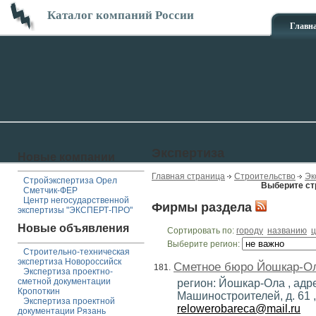
Каталог компаний России
Главн
Экспертиза
Новые компании
Главная страница
Строительство
Эк
Стройэкспертиза Орел
Выберите ст
Сметчик-ФЕР
Центр негосударственной
Фирмы раздела
экспертизы "ЭКСПЕРТ-ПРО"
Новые объявления
Сортировать по:
городу
названию
ц
Выберите регион:
Строительно-техническая
экспертиза Новороссийск
Сметное бюро Йошкар-О
181.
Экспертиза проектно-
сметной документации
регион: Йошкар-Ола , адре
Кропоткин
Машиностроителей, д. 61 , 
Экспертиза проектной
relowerobareca@mail.ru
документации Рязань