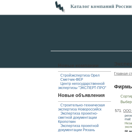
Каталог компаний России
Экспе
Новые компании
Главная с
Стройэкспертиза Орел
Сметчик-ФЕР
Центр негосударственной
Фирмы
экспертизы "ЭКСПЕРТ-ПРО"
Новые объявления
Сорти
Выбер
Строительно-техническая
экспертиза Новороссийск
571.
ООО 
Экспертиза проектно-
реги
сметной документации
mail:
Кропоткин
Неза
Экспертиза проектной
эксп
документации Рязань