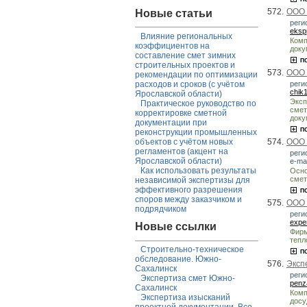
572.
ООО 
Новые статьи
реги
eksp
Влияние региональных
Комп
коэффициентов на
доку
составление смет зимних
строительных проектов и
573.
ООО 
рекомендации по оптимизации
реги
расходов и сроков (с учётом
chik
Ярославской области)
Эксп
Практическое руководство по
смет
корректировке сметной
доку
документации при
реконструкции промышленных
574.
ООО 
объектов с учётом новых
регламентов (акцент на
реги
Ярославской области)
e-mai
Как использовать результаты
Осно
смет
независимой экспертизы для
эффективного разрешения
споров между заказчиком и
575.
ООО 
подрядчиком
реги
expe
Новые ссылки
Фирм
тепл
Строительно-техническое
обследование. Южно-
576.
Эксп
Сахалинск
регио
Экспертиза смет Южно-
penz
Сахалинск
Комп
Экспертиза изысканий
досу