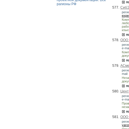
проектной документации. Все
рагионы РФ
577.
СибЭ
реги
exper
Комп
любо
рабо
изыс
578.
ООО 
реги
e-mai
Комп
доку
579.
АСме
реги
mail:
Неза
доку
580.
Цент
реги
e-mai
Пров
неза
581.
ООО 
реги
yaro
Орга