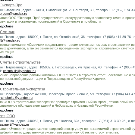
Эксперт-Про
он: Смоленск , адрес: 214031, Смоленск, ул. 25 Сентября, 30 , телефон: +7 (952) 574-33-4
prosm@yandex.ru
ания ООО "Эксперт-Про" осуществляет негосударственную экспертизу сметно-проек
ментации и инженерных исследований в Смоленске и по области.
Сметчик
он: Псков , адрес: 180000, г. Псков, пр. Октябрьский, 36 , телефон: +7 (906) 414-89-76 , e
15@yandex.ru
ертная компания «Сметчик» предоставляет своим клиентам помощь в составлении вс
ных документов, а так же занимается проведением экспертизы строительной сметной
ментации.
Сметы в строительстве
он: Петрозаводск , адрес: 185002, г. Петрозаводск, ул. Красная, 40 , телефон: +7 (905) 4
l:
estimbuild@yandex.ru
вное направление работы компании ООО "Сметы в строительстве" - составление и э
но-проектной документации в Петрозаводске и Республике Карелии.
Строительная экспертиза
он: Чебоксары , адрес: 428000, Чебоксары, просп. Ленина, 59 , телефон: +7 (904) 441-47-
rtcheboks@yandex.ru
а ООО "Строительная экспертиза" проводит строительный контроль, технический кон
овизионное обследование зданий в Чебоксарах и Чувашской Республике.
ерт, ООО
н: Пенза , адрес: 440052, г. Пенза, ул. Чкалова, 32а , телефон: +7 (961) 313-39-28 , e-mai
aexpert@yandex.ru
ания «Эксперт» предоставляет широкий спектр услуг по независимой строительной с
дебной и негосударственной экспертизе различных объектов строительства.