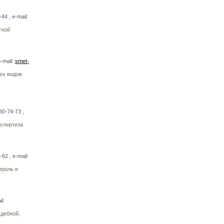
4 , e-mail:
тной
-mail:
smet-
ех видов
30-74-73 ,
кспертиза
62 , e-mail:
троль и
l:
удебной,