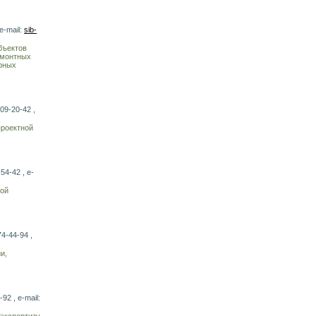
e-mail:
sib-
бъектов
емонтных
ерных
09-20-42 ,
проектной
54-42 , e-
ной
74-44-94 ,
и,
92 , e-mail:
 экспертизу