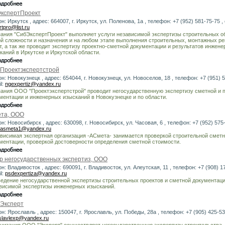
кспертПроект
он: Иркутск , адрес: 664007, г. Иркутск, ул. Поленова, 1а , телефон: +7 (952) 581-75-75 , 
tpro@list.ru
ания "СибЭкспертПроект" выполняет услуги независимой экспертизы строительных о
й сложности и назначения и на любом этапе выполнения строительных, монтажных р
т, а так же проводит экспертизу проектно-сметной документации и результатов инжен
каний в Иркутске и Иркутской области.
Проектэкспертстрой
он: Новокузнецк , адрес: 654044, г. Новокузнецк, ул. Новоселов, 18 , телефон: +7 (951) 5
l:
ngexpertiz@yandex.ru
ания ООО "Проектэкспертстрой" проводит негосударственную экспертизу сметной и 
ментации и инженерных изысканий в Новокузнецке и по области.
та, ООО
он: Новосибирск , адрес: 630098, г. Новосибирск, ул. Часовая, 6 , телефон: +7 (952) 575-
asmeta1@yandex.ru
висимая экспертная организация -АСмета- занимается проверкой строительной смет
ментации, проверкой достоверности определения сметной стоимости.
р негосударственных экспертиз, ООО
он: Владивосток , адрес: 690091, г. Владивосток, ул. Алеутская, 11 , телефон: +7 (908) 1
l:
psdexpertiza@yandex.ru
едение негосударственной экспертизы строительных проектов и сметной документаци
висимой экспертизы инженерных изысканий.
Эксперт
он: Ярославль , адрес: 150047, г. Ярославль, ул. Победы, 28а , телефон: +7 (905) 425-53-
slavlexp@yandex.ru
низация ООО "Эксперт" осуществляет негосударственную экспертизу строительства,