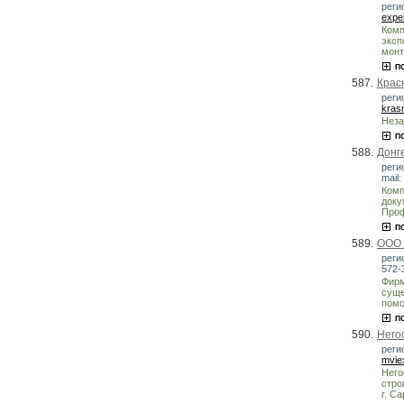
реги
expe
Комп
эксп
монт
587.
Крас
реги
kras
Неза
588.
Донг
реги
mail:
Комп
доку
Проф
589.
ООО 
реги
572-3
Фирм
суще
помо
590.
Него
реги
mvie
Него
стро
г. С