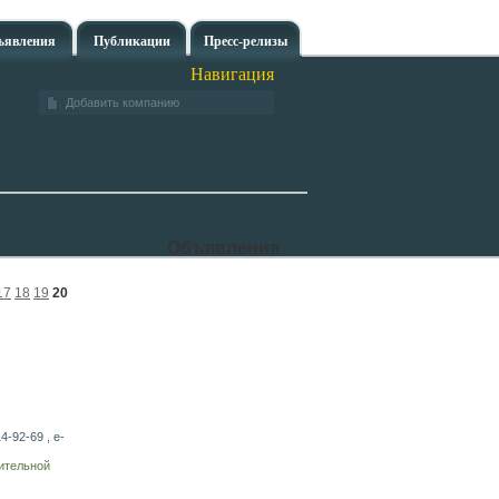
ъявления
Публикации
Пресс-релизы
Навигация
Добавить компанию
Объявления
17
18
19
20
4-92-69 , e-
ительной