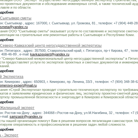
но-проектных документов и обследование инженерных сетей, а также технический ауд
лавле и по области.
Сыктывкар сметы
он: Сыктывкар , адрес: 167000, г. Сыктывкар, ул. Громова, 81 , телефон: +7 (904) 448-28-1
-smeta@yandex.ru
ания ООО "Сыктывкар сметы" оказывает услуги по составлению и экспертизе сметно
ментации на строительные или ремонтные работы в Сыктывкаре и Республике Коми.
Северо-Кавказский центр негосударственной экспертизы
он: Пятигорск , адрес: 357500, Ставропольский край, г. Пятигорск, пр-т Кирова, 47 , тел
 408-46-89 , e-mail:
kavkazexpert@yandex.ru
"Северо-Кавказский межрегиональный центр негосударственной экспертизы" в Пятиг
сти предоставляет услуги по экспертизе проектных и сметных документов и инженерн
каний.
й Экспертиза
он: Кемерово , адрес: 650903, г. Кемерово, пр. Ленина, 33/3 , телефон: +7 (904) 348-38-62 
emerovo-expert@mail.ru
ания «Строй Экспертиза» проводит строительно-техническую экспертизу по требован
катов и заявлениям юридических и физических лиц, экспертизу проектно-сметной док
ертизу промышленной безопасности и энергоаудит в Кемерово и Кемеровской области
Жилищный эксперт
он: Ростов-на-Дону , адрес: 344068 г.Ростов-на-Дону, ул.М.Нагибина, 32 , телефон: +7 (
e-mail:
samzastr@yandex.ru
ты нашей организации помогут Вам в решении вопросов легализации самозастроя. М
нтируем оперативность и профессионализм в решении задач любой сложности.
 - Эксперт