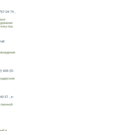
767-04-74 ,
имых
едования
тельства.
ail:
ровождения
2) 609-25-
нодарском
40-57 , e-
ственной
ний в