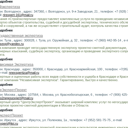
йэкспертиза
он: Волгодонск , адрес: 347360, г. Волгодонск, ул. 9-я Заводская, 21 , телефон: +7 (928) 
l:
rirexpert-161@mail.ru
ания «Стройэкспертиза» предоставляет комплексные услуги по проведению независ
ертиз объектов строительства, судебной и досудебной экспертизы, технического обсл
ий и сооружений, а так же осуществляет строительный аудит, контроль качества строи
сударственная экспертиза
н: Тула , адрес: 300028, г. Тула, ул. Оружейная, д. 32 , телефон: +7 (960) 442-95-14 , e-m
sexp@yandex.ru
 компания проводит негосударственную экспертизу проектно-сметной документации,
нерных изысканий, судебную экспертизу, организацию и проведение экспертного соп
кта.
висимая Экспертиза
он: Краснодар , адрес: 350000, г. Краснодар, ул. Красноармейская, 100 , телефон: +7(95
e-mail:
nnexspertiza@mail.ru
ертные и оценочные работы всех видов собственности и ущерба в Краснодаре и Крас
 от компании "Независимая экспертиза". Гарантированно, быстро и качественно.
рЭкспертПроект
он: Москва , адрес: 107564, г. Москва, ул. Краснобогатырская, 6 , телефон: +7 (906) 425-
o2negosexpert@mail.ru
ертный центр "ЦентрЭкспертПроект" оказывает широкий комплекс услуг по негосудар
ертизе проектно-сметной документации в Москве и Области.
кспертПроект
он: Иркутск , адрес: Иркутск, ул. Поленова, 1а , телефон: +7 (952) 581-75-75 , e-mail:
expert@list.ru
сударственная экспертиза проектной документации и результатов инженерных изыска