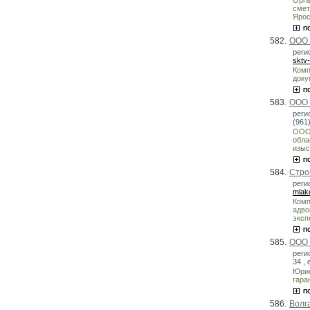
смет
Ярос
582.
ООО 
реги
sktv
Комп
доку
583.
ООО 
реги
(961)
ООО 
обла
изыс
584.
Стро
реги
mlak
Комп
адво
эксп
585.
ООО 
реги
34 , 
Юрис
гара
586.
Волга