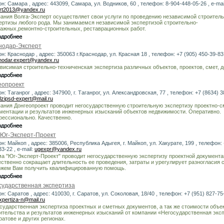
он: Самара , адрес: 443099, Самара, ул. Водников, 60 , телефон: 8-904-448-05-26 , e-mai
rt2013@yandex.ru
ания Волга-Эксперт осуществляет свои услуги по проведению независимой строител
ертизы любого рода. Мы занимаемся независимой экспертизой строительно-
ажных,ремонтно-строительных, реставрационных работ.
нодар-Эксперт
он: Краснодар , адрес: 350063 г.Краснодар, ул. Красная 18 , телефон: +7 (905) 450-39-83 ,
nodar.expert@yandex.ru
висимая строительно-техниченская экспертиза различных объектов, проектов, смет, 
еопроект
он: Таганрог , адрес: 347900, г. Таганрог, ул. Александровская, 77 , телефон: +7 (8634) 38
lzipsd-expert@mail.ru
ания Донгеопроект проводит негосударственную строительную экспертизу проектно-с
ментации и результатов инженерных изысканий объектов недвижимости. Оперативно.
ессионально. Качественно.
Юг-Эксперт-Проект
он: Майкоп , адрес: 385006, Республика Адыгея, г. Майкоп, ул. Хакурате, 199 , телефон: 
3-22 , e-mail:
ugexpr@yandex.ru
а "Юг-Эксперт-Проект" проводит негосударственную экспертизу проектной документа
ственно сокращает длительность ее проведения, затраты и урегулирует разногласия 
жем Вам получить квалифицированную помощь.
сударственная экспертиза
он: Саратов , адрес: 410030, г. Саратов, ул. Соколовая, 18/40 , телефон: +7 (951) 827-75-7
xpertiza-n@mail.ru
сударственная экспертиза проектных и сметных документов, а так же стоимости объе
ительства и результатов инженерных изысканий от компании «Негосударственная эксп
аратове и других регионах.