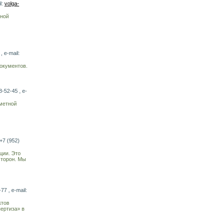
l:
volga-
ьной
 e-mail:
документов.
-52-45 , e-
метной
+7 (952)
ции. Это
сторон. Мы
7 , e-mail:
ктов
ертиза» в