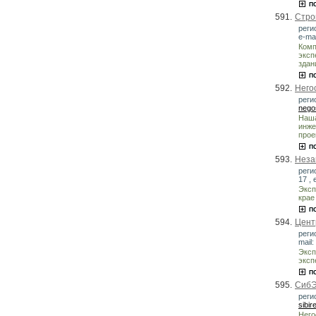
591.
Стро
реги
e-mai
Комп
эксп
здан
592.
Него
регио
nego
Наша
инже
прое
593.
Неза
реги
17 , 
Эксп
крае
594.
Цент
реги
mail:
Эксп
эксп
595.
СибЭ
реги
sibir
Него