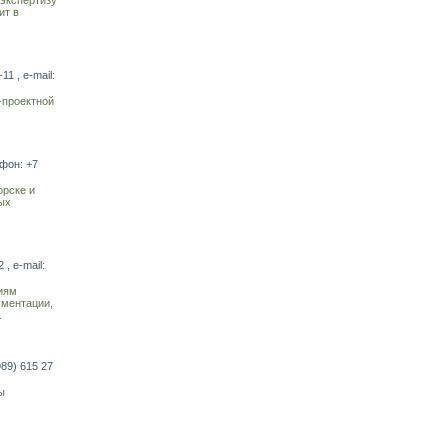
ит в
1 , e-mail:
-проектной
ефон: +7
орске и
ых
, e-mail:
иям
ументации,
.
989) 615 27
ы