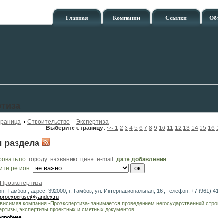
Главная
Компании
Ссылки
Об
ртиза
траница
Строительство
Экспертиза
Выберите страницу:
<<
1
2
3
4
5
6
7
8
9
10
11
12
13
14
15
16
 раздела
ровать по:
городу
названию
цене
e-mail
дате добавления
ите регион:
Проэкспертиза
он: Тамбов , адрес: 392000, г. Тамбов, ул. Интернациональная, 16 , телефон: +7 (961) 41
proexpertise@yandex.ru
висимая компания -Проэкспертиза- занимается проведением негосударственной стро
ертизы, экспертизы проектных и сметных документов.