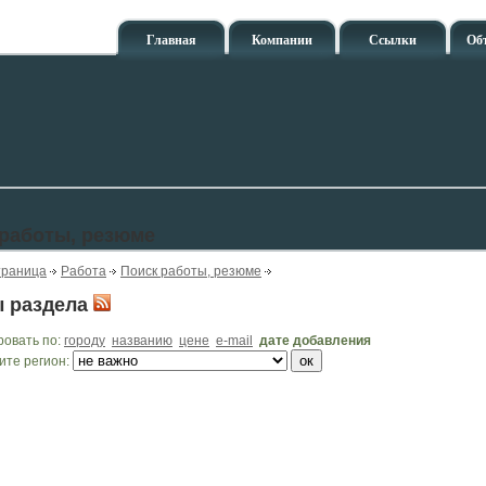
Главная
Компании
Ссылки
Об
 работы, резюме
траница
Работа
Поиск работы, резюме
 раздела
ровать по:
городу
названию
цене
e-mail
дате добавления
ите регион: