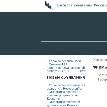
Каталог компаний России
Поиск
Новые компании
Главная с
Стройэкспертиза Орел
Сметчик-ФЕР
Фирмы
Центр негосударственной
экспертизы "ЭКСПЕРТ-ПРО"
Сорти
Новые объявления
Выбер
Строительно-техническая
экспертиза Новороссийск
Экспертиза проектно-
сметной документации
Кропоткин
Экспертиза проектной
документации Рязань