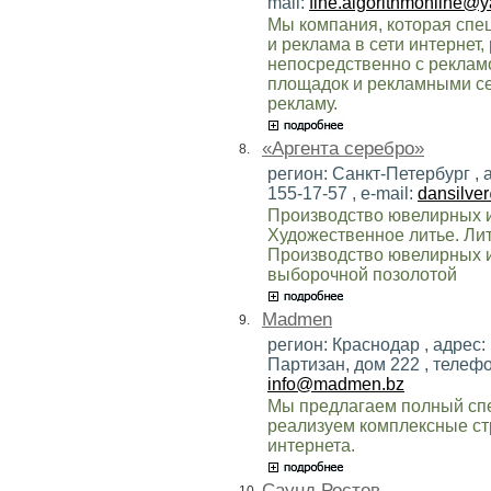
mail:
fine.algorithmonline@y
Мы компания, которая спец
и реклама в сети интернет
непосредственно с реклам
площадок и рекламными се
рекламу.
«Аргента серебро»
8.
регион: Санкт-Петербург , а
155-17-57 , e-mail:
dansilve
Производство ювелирных и
Художественное литье. Ли
Производство ювелирных из
выборочной позолотой
Madmen
9.
регион: Краснодар , адрес:
Партизан, дом 222 , телефон
info@madmen.bz
Мы предлагаем полный спек
реализуем комплексные ст
интернета.
Саунд Ростов
10.