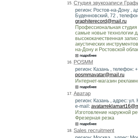
Студия звукозаписи Граф
15.
регион: Ростов-на-Дону , ад
Буденновский, 72 , телефон:
graphiterecord@mail.ru
Профессиональная студия 
самые новые технологии дл
высококачественная запись
акустических инструментов
на-Дону и Ростовской обла
POSMM
16.
регион: Казань , телефон: +
posmmavatar@mail.ru
Интернет-магазин рекламн
Аватар
17.
регион: Казань , адрес: ул
e-mail:
avatarreklamart16@m
Изготовление наружной ре
Фрезерная резка
Sales recruitment
18.
регион: Москва , адрес: М