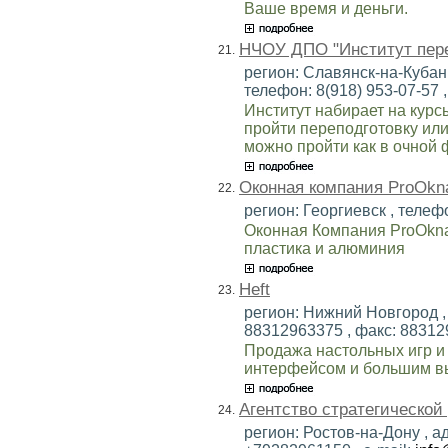
Ваше время и деньги.
НЧОУ ДПО "Институт пере
21.
регион: Славянск-на-Кубани 
телефон: 8(918) 953-07-57 ,
Институт набирает на кур
пройти переподготовку ил
можно пройти как в очной 
Оконная компания ProOk
22.
регион: Георгиевск , телеф
Оконная Компания ProOkna
пластика и алюминия
Heft
23.
регион: Нижний Новгород , 
88312963375 , факс: 883129
Продажа настольных игр и
интерфейсом и большим в
Агентство стратегической
24.
регион: Ростов-на-Дону , ад