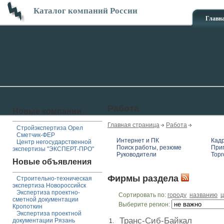
Каталог компаний России
Главн
Работа
Новые компании
Главная страница
Работа
Стройэкспертиза Орел
Сметчик-ФЕР
Интернет и ПК
Кадр
Центр негосударственной
Поиск работы, резюме
При
экспертизы "ЭКСПЕРТ-ПРО"
Руководители
Торг
Новые объявления
Фирмы раздела
Строительно-техническая
экспертиза Новороссийск
Экспертиза проектно-
Сортировать по:
городу
названию
ц
сметной документации
Выберите регион:
Кропоткин
Экспертиза проектной
Транс-Сиб-Байкал
документации Рязань
1.