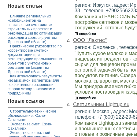
регион: Иркутск , адрес: Ир
Новые статьи
33 , телефон: +79025662233
Компания «ТРАНС-СИБ-БА
Влияние региональных
коэффициентов на
постройке септиков и мож
составление смет зимних
сооружений, которые будут
строительных проектов и
рекомендации по оптимизации
расходов и сроков (с учётом
ООО "Лактис"
2.
Ярославской области)
Практическое руководство по
регион: Смоленск , телефон
корректировке сметной
"Купить сухое молоко и м
документации при
пищевых ингредиентов - ко
реконструкции промышленных
объектов с учётом новых
сырья для пищевой промы
регламентов (акцент на
основной задачей быть по
Ярославской области)
продуктов питания. Сфера 
Как использовать результаты
молока, сыворотки, масла 
независимой экспертизы для
эффективного разрешения
Мы придерживаемся гибкой
споров между заказчиком и
условия поставок для кажд
подрядчиком
Новые ссылки
Светильники Lightup.su
3.
регион: Москва , адрес: Мос
Строительно-техническое
обследование. Южно-
телефон: +7 (800) 222-29-62
Сахалинск
Компания Lightup.su зани
Экспертиза смет Южно-
и промышленных светильн
Сахалинск
Экспертиза изысканий
оптовые и розничные цены