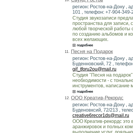
регион: Ростов-на-Дону , ад
101 , телефон: +7-904-349-2
Студия звукозаписи предла
пространства для записи, 
любой творческой работы 
по созданию альбомов и к
всех желающих.
Песня на Подарок
11.
регион: Ростов-на-Дону , ад
Буденновский, 72 , телефон:
gif_tforu2ou@mail.ru
Студия "Песня на подарок"
необходимости - с тональн
инструментов, написание 
ООО Креатив-Рекордс
12.
регион: Ростов-на-Дону , ад
Буденовксий, 72/213 , телеф
creative6recor1ds@mail.ru
ООО Креатив-рекордс это
аранжировок и полных ком
выполнение услуг, лояльно