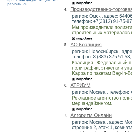
проектной документации. Все
рагионы РФ
Производственно-торгов
4.
регион: Омск , адрес: 64406
телефон: +7(3812) 91-75-87 
Мы производители полиэти
строительных материалов 
АО Коалиция
5.
регион: Новосибирск , адрес
телефон: 8 (383) 375 51 58, 
Коалиция - Федеральный п
полиграфии, этикетки и уп
Kappa по пакетам Bag-in-Bo
АТРИУМ
6.
регион: Москва , телефон: 
Рекламное агентство полно
мерчандайзингом.
Алгоритм Онлайн
7.
регион: Москва , адрес: Мо
строение 2, этаж 1, комната