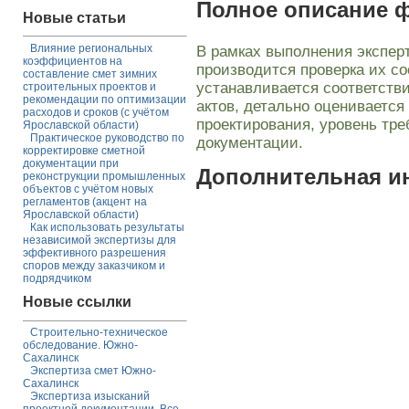
Полное описание 
Новые статьи
Влияние региональных
В рамках выполнения экспер
коэффициентов на
производится проверка их со
составление смет зимних
устанавливается соответств
строительных проектов и
рекомендации по оптимизации
актов, детально оцениваетс
расходов и сроков (с учётом
проектирования, уровень тре
Ярославской области)
Практическое руководство по
документации.
корректировке сметной
документации при
Дополнительная 
реконструкции промышленных
объектов с учётом новых
регламентов (акцент на
Ярославской области)
Как использовать результаты
независимой экспертизы для
эффективного разрешения
споров между заказчиком и
подрядчиком
Новые ссылки
Строительно-техническое
обследование. Южно-
Сахалинск
Экспертиза смет Южно-
Сахалинск
Экспертиза изысканий