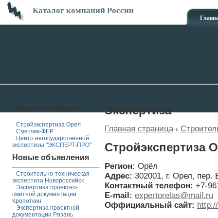
Каталог компаний России
Главн
Новые компании
Экспертиза
Стройэкспертиза Орел
Главная страница
Строител
Сметчик-ФЕР
Центр негосударственной
Стройэкспертиза 
экспертизы "ЭКСПЕРТ-ПРО"
Новые объявления
Регион:
Орёл
Строительно-техническая
Адрес:
302001, г. Орел, пер.
экспертиза Новороссийск
Контактный телефон:
+7-96
Экспертиза проектно-
E-mail:
expertorelas@mail.ru
сметной документации
Кропоткин
Оффициальный сайт:
http:/
Экспертиза проектной
документации Рязань