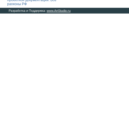
проектной документации. Все
рагионы РФ
Разработка и Поддержка:
www.ArtStudio.ru