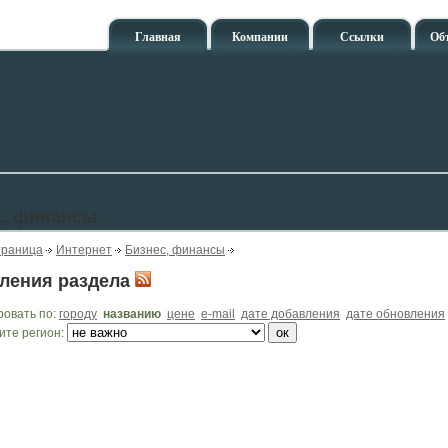
Главная
Компании
Ссылки
Об
с, финансы
траница
Интернет
Бизнес, финансы
ления раздела
ровать по:
городу
названию
цене
e-mail
дате добавления
дате обновления
ите регион: