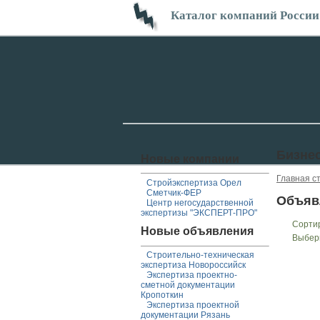
Каталог компаний России
Бизне
Новые компании
Главная с
Стройэкспертиза Орел
Сметчик-ФЕР
Объяв
Центр негосударственной
экспертизы "ЭКСПЕРТ-ПРО"
Сорти
Новые объявления
Выбер
Строительно-техническая
экспертиза Новороссийск
Экспертиза проектно-
сметной документации
Кропоткин
Экспертиза проектной
документации Рязань