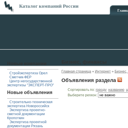
Каталог компаний России
Главн
Бизнес, финансы
Новые компании
Главная страница
Интернет
Бизнес,
Стройэкспертиза Орел
Сметчик-ФЕР
Объявления раздела
Центр негосударственной
экспертизы "ЭКСПЕРТ-ПРО"
Сортировать по:
городу
названию
ц
Новые объявления
Выберите регион:
Строительно-техническая
экспертиза Новороссийск
Экспертиза проектно-
сметной документации
Кропоткин
Экспертиза проектной
документации Рязань