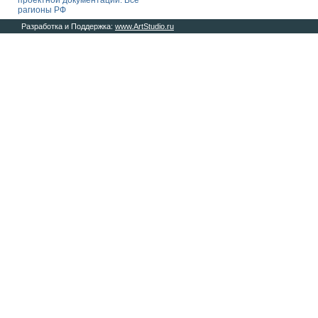
проектной документации. Все
рагионы РФ
Разработка и Поддержка:
www.ArtStudio.ru