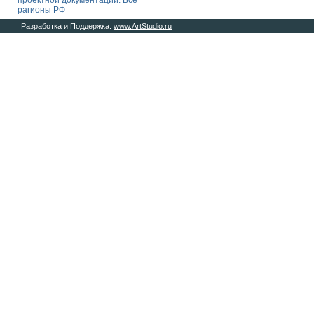
проектной документации. Все
рагионы РФ
Разработка и Поддержка:
www.ArtStudio.ru