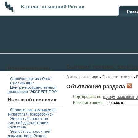
Каталог компаний России
Главн
Бытовая техника, электр
Новые компании
Главная страница
Бытовые товары
Стройэкспертиза Орел
Сметчик-ФЕР
Объявления раздела
Центр негосударственной
экспертизы "ЭКСПЕРТ-ПРО"
Сортировать по:
городу
названию
ц
Новые объявления
Выберите регион:
Строительно-техническая
экспертиза Новороссийск
Экспертиза проектно-
сметной документации
Кропоткин
Экспертиза проектной
документации Рязань