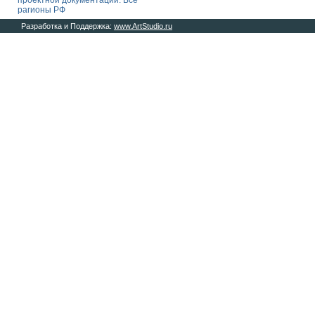
проектной документации. Все
рагионы РФ
Разработка и Поддержка:
www.ArtStudio.ru