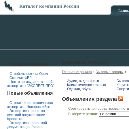
Каталог компаний России
Главн
Бытовые товары
Новые компании
Главная страница
Бытовые товары
Стройэкспертиза Орел
Сметчик-ФЕР
Аудио, видео, фото
Бытова
Центр негосударственной
Климатическая техника
Космет
экспертизы "ЭКСПЕРТ-ПРО"
Одежда, обувь
Спорти
Новые объявления
Объявления раздела
Строительно-техническая
экспертиза Новороссийск
Сортировать по:
городу
названию
ц
Экспертиза проектно-
Выберите регион:
сметной документации
Кропоткин
Экспертиза проектной
документации Рязань