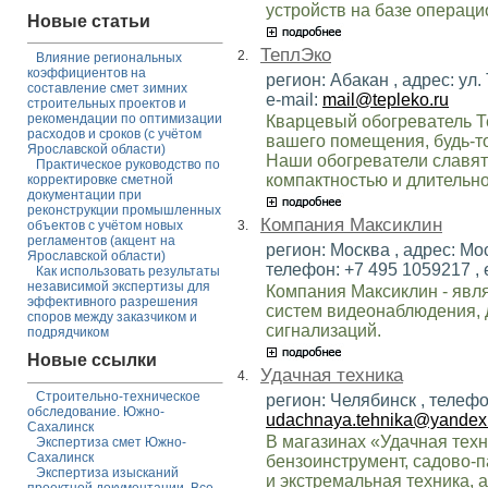
устройств на базе операци
Новые статьи
ТеплЭко
2.
Влияние региональных
коэффициентов на
регион: Абакан , адрес: ул. 
составление смет зимних
e-mail:
mail@tepleko.ru
строительных проектов и
рекомендации по оптимизации
Кварцевый обогреватель Т
расходов и сроков (с учётом
вашего помещения, будь-то
Ярославской области)
Наши обогреватели славят
Практическое руководство по
компактностью и длительно
корректировке сметной
документации при
реконструкции промышленных
Компания Максиклин
3.
объектов с учётом новых
регламентов (акцент на
регион: Москва , адрес: Мос
Ярославской области)
телефон: +7 495 1059217 , 
Как использовать результаты
независимой экспертизы для
Компания Максиклин - явл
эффективного разрешения
систем видеонаблюдения,
споров между заказчиком и
сигнализаций.
подрядчиком
Новые ссылки
Удачная техника
4.
Строительно-техническое
регион: Челябинск , телефон
обследование. Южно-
udachnaya.tehnika@yandex
Сахалинск
В магазинах «Удачная техн
Экспертиза смет Южно-
Сахалинск
бензоинструмент, садово-п
Экспертиза изысканий
и экстремальная техника, 