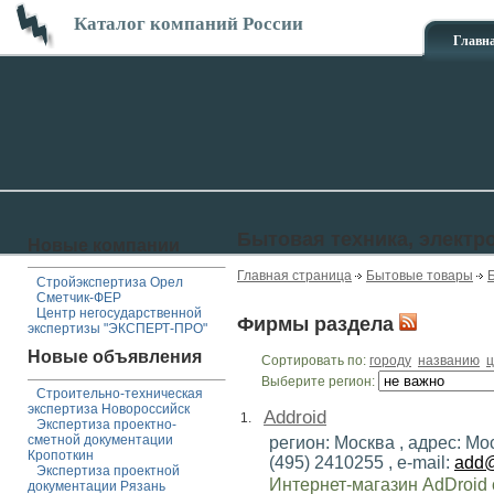
Каталог компаний России
Главн
Бытовая техника, электр
Новые компании
Главная страница
Бытовые товары
Стройэкспертиза Орел
Сметчик-ФЕР
Центр негосударственной
Фирмы раздела
экспертизы "ЭКСПЕРТ-ПРО"
Новые объявления
Сортировать по:
городу
названию
ц
Выберите регион:
Строительно-техническая
экспертиза Новороссийск
Addroid
1.
Экспертиза проектно-
сметной документации
регион: Москва , адрес: Мос
Кропоткин
(495) 2410255 , e-mail:
add@
Экспертиза проектной
Интернет-магазин AdDroid
документации Рязань