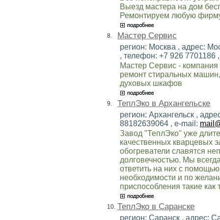
Выезд мастера на дом бесп
Ремонтируем любую фирму
Мастер Сервис
8.
регион: Москва , адрес: Мо
, телефон: +7 926 7701186 ,
Мастер Сервис - компания
ремонт стиральных машин,
духовых шкафов
ТеплЭко в Архангельске
9.
регион: Архангельск , адрес
88182639064 , e-mail:
mail@
Завод "ТеплЭко" уже длит
качественных кварцевых э
обогреватели славятся не
долговечностью. Мы всегд
ответить на них с помощью
необходимости и по желан
приспособления такие как т
ТеплЭко в Саранске
10.
регион: Саранск , адрес: С